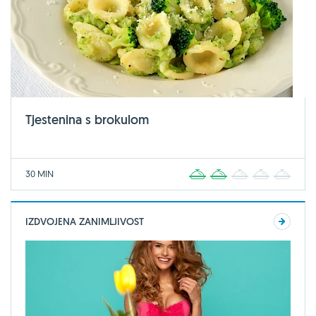
Tjestenina s brokulom
30 MIN
1
2
3
4
5
IZDVOJENA ZANIMLJIVOST