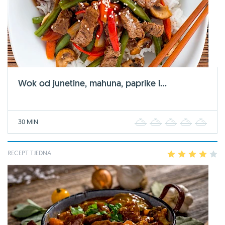
Wok od junetine, mahuna, paprike i...
30 MIN
1
2
3
4
5
RECEPT TJEDNA
1
2
3
4
5