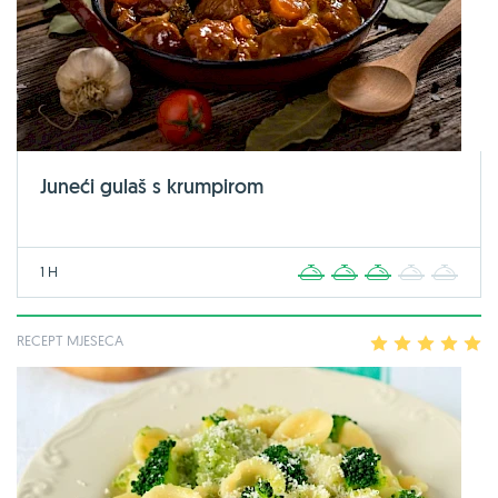
Juneći gulaš s krumpirom
1 H
1
2
3
4
5
RECEPT MJESECA
1
2
3
4
5