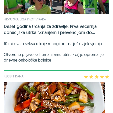
HRVATSKA LIGA PROTIV RAKA
Deset godina trčanja za zdravlje: Prva večernja
donacijska utrka "Znanjem i prevencijom do...
10 mitova o seksu u koje mnogi odrasli još uvijek vjeruju
Otvorene prijave za humanitarnu utrku - cilj je opremanje
dnevne onkološke bolnice
RECEPT DANA
1
2
3
4
5