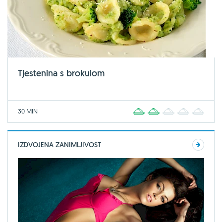
Tjestenina s brokulom
30 MIN
1
2
3
4
5
IZDVOJENA ZANIMLJIVOST