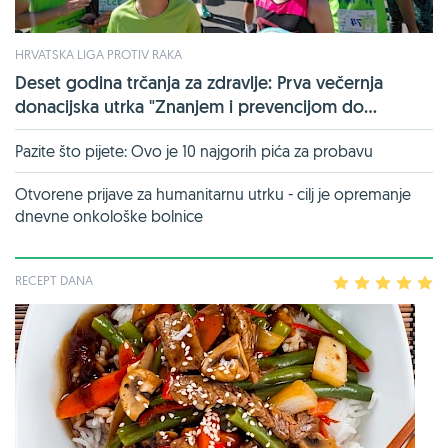
HRVATSKA LIGA PROTIV RAKA
Deset godina trčanja za zdravlje: Prva večernja
donacijska utrka "Znanjem i prevencijom do...
Pazite što pijete: Ovo je 10 najgorih pića za probavu
Otvorene prijave za humanitarnu utrku - cilj je opremanje
dnevne onkološke bolnice
RECEPT DANA
1
2
3
4
5