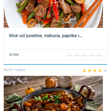
Wok od junetine, mahuna, paprike i...
30 MIN
1
2
3
4
5
RECEPT TJEDNA
1
2
3
4
5