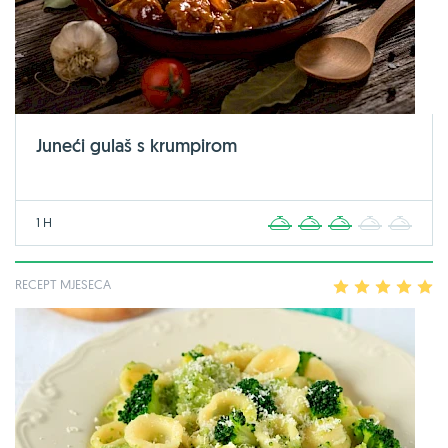
Juneći gulaš s krumpirom
1 H
1
2
3
4
5
RECEPT MJESECA
1
2
3
4
5