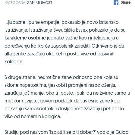
Share
KATEGORIJA:
ZANIMLJIVOSTI
...ljubazne i pune empatije, pokazalo je novo britansko
istraživanje. Istraživanje Sveučilišta Essex pokazalo je da su
karakterne osobine
jednako važne kao i inteligencija u
određivanju koliko će zaposlenik zaraditi. Otkriveno je da
alfa-ženke zarađuju oko četiri posto više od pasivnih
kolegica.
S druge strane, neurotične žene odnosno one koje su
sklone napetostima, tjeskobi i promjeni raspoloženja,
zarađuju još manje, oko tri posto. Ipak, da ne živimo samo u
muškom svijetu, govori podatak da savjesne žene koje
pokazuju samokontrolu i dosljednost zarađuju pet posto
više od nemarnih kolegica.
Studiju pod nazivom 'Isplati li se biti dobar?' vodio je Guido