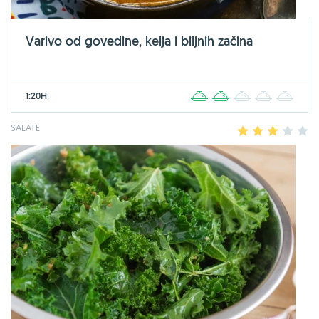
Varivo od govedine, kelja i biljnih začina
1:20H
1
2
3
4
5
SALATE
1
2
3
4
5