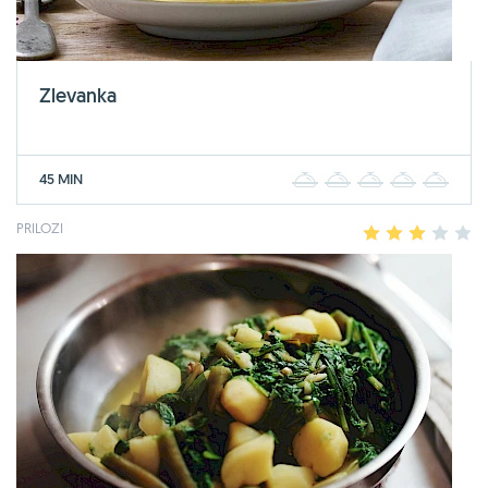
Zlevanka
45 MIN
1
2
3
4
5
PRILOZI
1
2
3
4
5