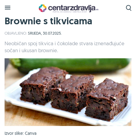
Brownie s tikvicama
OBJAVLJENO:
SRIJEDA, 30.07.2025.
Neobičan spoj tikvica i čokolade stvara iznenađujuće
sočan i ukusan brownie.
Izvor slike: Canva