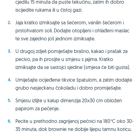
cjedilu 15 minuta da puste tekućinu, zatim ih dobro
iscijedite rukama ili u čistoj gazi.
Jaja kratko izmiksajte sa šećerom, vanilin šećerom i
prstohvatom soli. Dodajte otopljeni i ohlađeni maslac
te sve zajedno još jednom izmiksajte.
U drugoj zdjeli pomiješajte brašno, kakao i prašak za
pecivo, pa ih prosijte u smjesu s jajima. Kratko
izmiksajte da se sastojci sjedine (smjesa će biti gusta).
Umiješajte ocijeđene tikvice špatulom, a zatim dodajte
grubo nasjeckanu čokoladu i dobro promiješajte.
Smjesu izlijte u kalup dimenzija 20x30 cm obložen
papirom za pečenje.
Pecite u prethodno zagrijanoj pećnici na 180°C oko 30-
35 minuta, dok brownie ne dobije lijepu tamnu koricu.