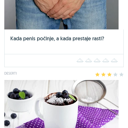
Kada penis počinje, a kada prestaje rasti?
1
2
3
4
5
DESERTI
1
2
3
4
5