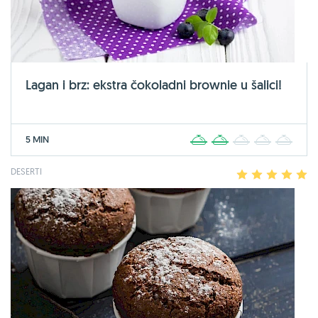
Lagan i brz: ekstra čokoladni brownie u šalici!
5 MIN
1
2
3
4
5
DESERTI
1
2
3
4
5