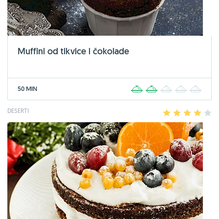
Muffini od tikvice i čokolade
50 MIN
1
2
3
4
5
DESERTI
1
2
3
4
5