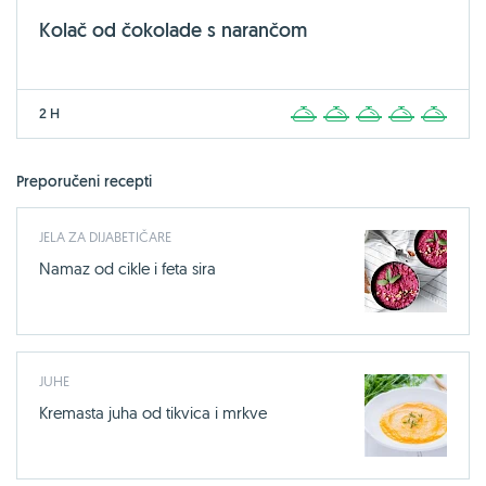
Kolač od čokolade s narančom
2 H
1
2
3
4
5
Preporučeni recepti
JELA ZA DIJABETIČARE
Namaz od cikle i feta sira
JUHE
Kremasta juha od tikvica i mrkve