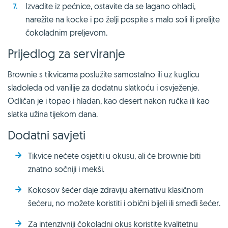
Izvadite iz pećnice, ostavite da se lagano ohladi,
narežite na kocke i po želji pospite s malo soli ili prelijte
čokoladnim preljevom.
Prijedlog za serviranje
Brownie s tikvicama poslužite samostalno ili uz kuglicu
sladoleda od vanilije za dodatnu slatkoću i osvježenje.
Odličan je i topao i hladan, kao desert nakon ručka ili kao
slatka užina tijekom dana.
Dodatni savjeti
Tikvice nećete osjetiti u okusu, ali će brownie biti
znatno sočniji i mekši.
Kokosov šećer daje zdraviju alternativu klasičnom
šećeru, no možete koristiti i obični bijeli ili smeđi šećer.
Za intenzivniji čokoladni okus koristite kvalitetnu