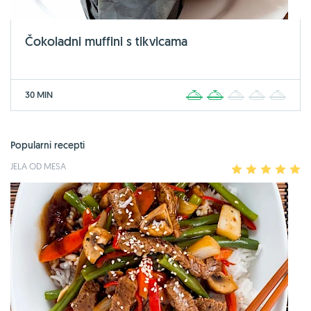
Čokoladni muffini s tikvicama
30 MIN
1
2
3
4
5
Popularni recepti
JELA OD MESA
1
2
3
4
5