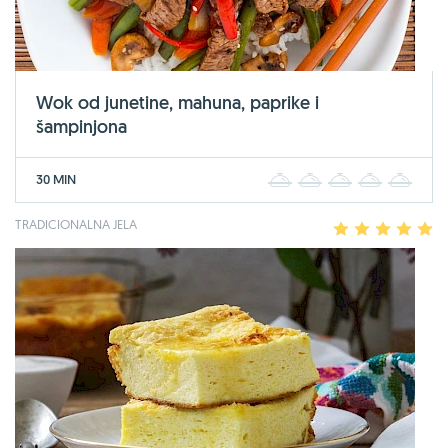
Wok od junetine, mahuna, paprike i
šampinjona
30 MIN
1
2
3
4
5
TRADICIONALNA JELA
1
2
3
4
5