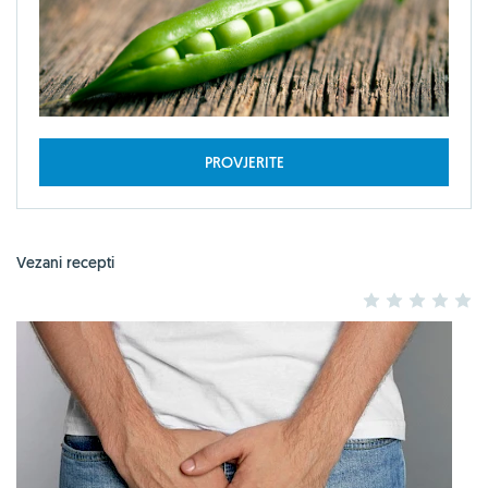
PROVJERITE
Vezani recepti
1
2
3
4
5