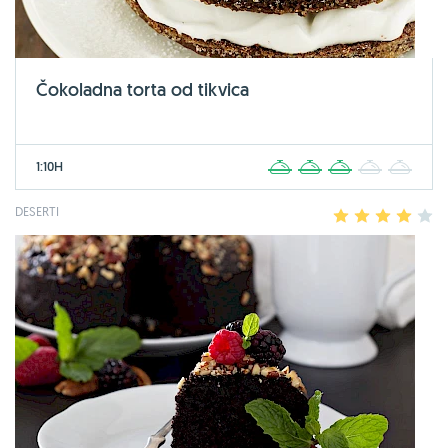
Čokoladna torta od tikvica
1:10H
1
2
3
4
5
DESERTI
1
2
3
4
5