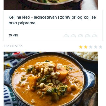
Kelj na lešo - jednostavan i zdrav prilog koji se
brzo priprema
35 MIN
1
2
3
4
5
JELA OD MESA
1
2
3
4
5