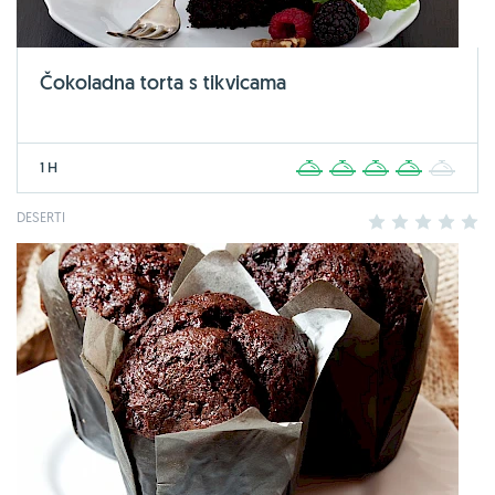
Čokoladna torta s tikvicama
1 H
1
2
3
4
5
DESERTI
1
2
3
4
5