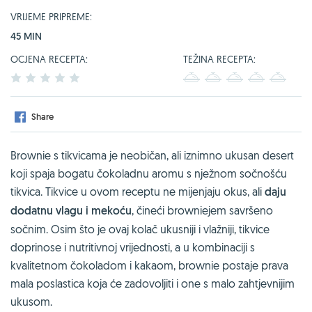
VRIJEME PRIPREME:
45 MIN
OCJENA RECEPTA:
TEŽINA RECEPTA:
1
2
3
4
5
1
2
3
4
5
Share
Brownie s tikvicama je neobičan, ali iznimno ukusan desert
koji spaja bogatu čokoladnu aromu s nježnom sočnošću
tikvica. Tikvice u ovom receptu ne mijenjaju okus, ali
daju
dodatnu vlagu i mekoću
, čineći browniejem savršeno
sočnim. Osim što je ovaj kolač ukusniji i vlažniji, tikvice
doprinose i nutritivnoj vrijednosti, a u kombinaciji s
kvalitetnom čokoladom i kakaom, brownie postaje prava
mala poslastica koja će zadovoljiti i one s malo zahtjevnijim
ukusom.