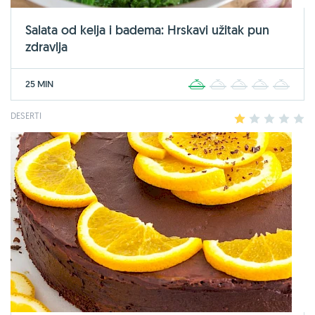
Salata od kelja i badema: Hrskavi užitak pun
zdravlja
25 MIN
1
2
3
4
5
DESERTI
1
2
3
4
5