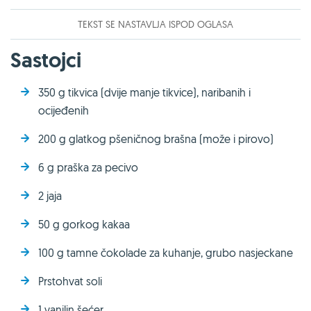
TEKST SE NASTAVLJA ISPOD OGLASA
Sastojci
350 g tikvica (dvije manje tikvice), naribanih i
ocijeđenih
200 g glatkog pšeničnog brašna (može i pirovo)
6 g praška za pecivo
2 jaja
50 g gorkog kakaa
100 g tamne čokolade za kuhanje, grubo nasjeckane
Prstohvat soli
1 vanilin šećer