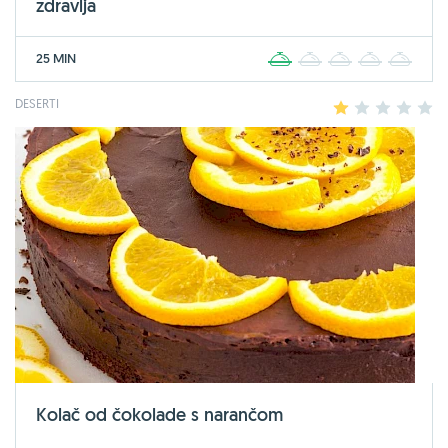
zdravlja
25 MIN
1
2
3
4
5
DESERTI
1
2
3
4
5
Kolač od čokolade s narančom