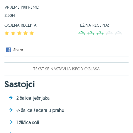
VRIJEME PRIPREME:
2:50H
OCJENA RECEPTA:
TEŽINA RECEPTA:
1
2
3
4
5
1
2
3
4
5
Share
TEKST SE NASTAVLJA ISPOD OGLASA
Sastojci
2 šalice lješnjaka
½ šalice šećera u prahu
1 žličica soli