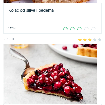
Kolač od šljiva i badema
1:20H
1
2
3
4
5
DESERTI
1
2
3
4
5