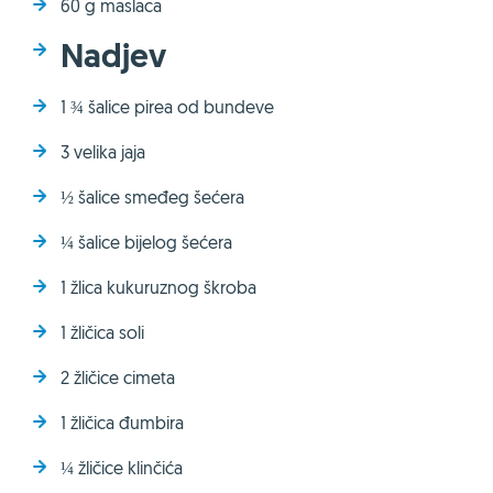
60 g maslaca
Nadjev
1 ¾ šalice pirea od bundeve
3 velika jaja
½ šalice smeđeg šećera
¼ šalice bijelog šećera
1 žlica kukuruznog škroba
1 žličica soli
2 žličice cimeta
1 žličica đumbira
¼ žličice klinčića