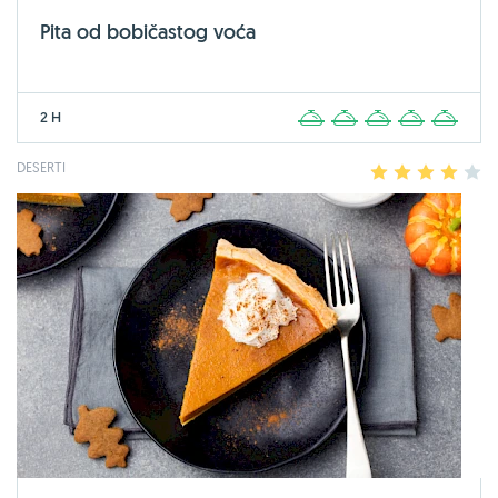
Pita od bobičastog voća
2 H
1
2
3
4
5
DESERTI
1
2
3
4
5