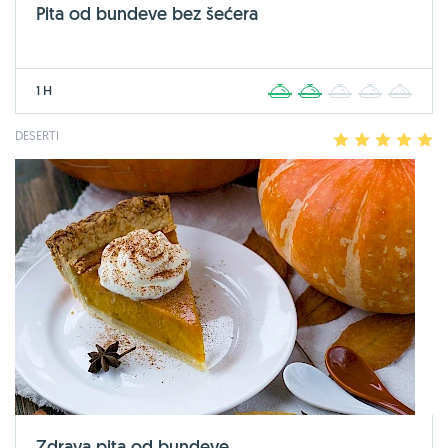
Pita od bundeve bez šećera
1 H
1
2
3
4
5
DESERTI
1
2
3
4
5
Zdrava pita od bundeve