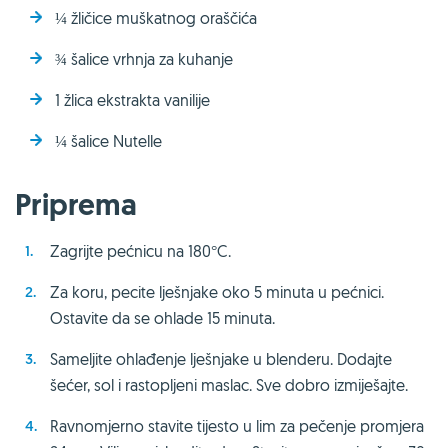
¼ žličice muškatnog oraščića
¾ šalice vrhnja za kuhanje
1 žlica ekstrakta vanilije
¼ šalice Nutelle
Priprema
Zagrijte pećnicu na 180°C.
Za koru, pecite lješnjake oko 5 minuta u pećnici.
Ostavite da se ohlade 15 minuta.
Sameljite ohlađenje lješnjake u blenderu. Dodajte
šećer, sol i rastopljeni maslac. Sve dobro izmiješajte.
Ravnomjerno stavite tijesto u lim za pečenje promjera