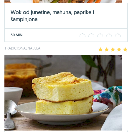
Wok od junetine, mahuna, paprike i
šampinjona
30 MIN
1
2
3
4
5
TRADICIONALNA JELA
1
2
3
4
5