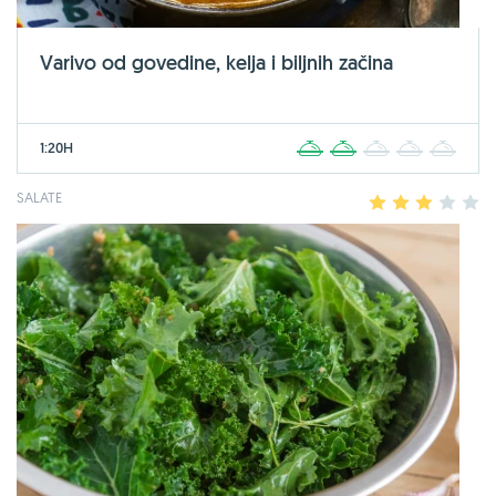
Varivo od govedine, kelja i biljnih začina
1:20H
1
2
3
4
5
SALATE
1
2
3
4
5