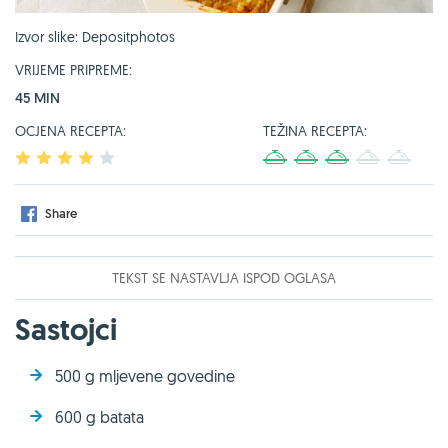
Izvor slike: Depositphotos
VRIJEME PRIPREME:
45 MIN
OCJENA RECEPTA:
TEŽINA RECEPTA:
1
2
3
4
5
1
2
3
4
5
Share
TEKST SE NASTAVLJA ISPOD OGLASA
Sastojci
500 g mljevene govedine
600 g batata