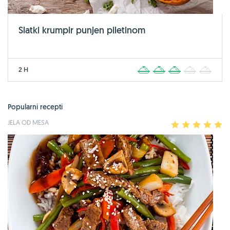
Slatki krumpir punjen piletinom
2 H
1
2
3
4
5
Popularni recepti
JELA OD MESA
1
2
3
4
5