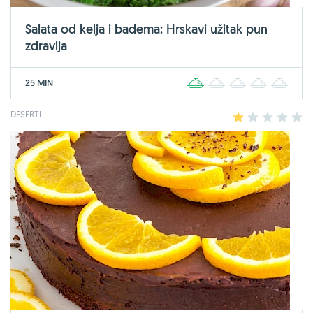
Salata od kelja i badema: Hrskavi užitak pun
zdravlja
25 MIN
1
2
3
4
5
DESERTI
1
2
3
4
5