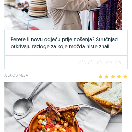
Perete li novu odjeću prije nošenja? Stručnjaci
otkrivaju razloge za koje možda niste znali
1
2
3
4
5
JELA OD MESA
1
2
3
4
5