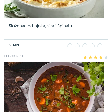
Složenac od njoka, sira i špinata
50 MIN
1
2
3
4
5
JELA OD MESA
1
2
3
4
5