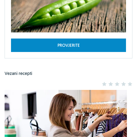
PROVJERITE
Vezani recepti
1
2
3
4
5