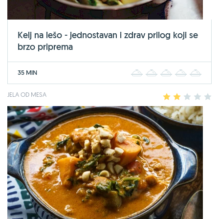
Kelj na lešo - jednostavan i zdrav prilog koji se
brzo priprema
35 MIN
1
2
3
4
5
JELA OD MESA
1
2
3
4
5