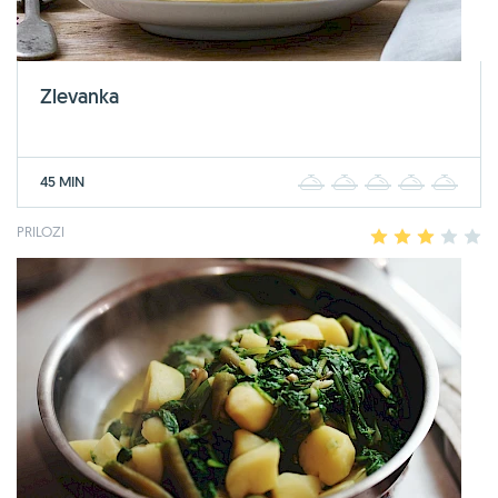
Zlevanka
45 MIN
1
2
3
4
5
PRILOZI
1
2
3
4
5