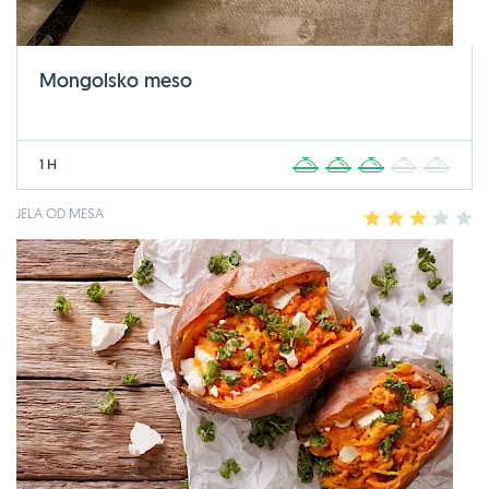
Mongolsko meso
1 H
1
2
3
4
5
JELA OD MESA
1
2
3
4
5