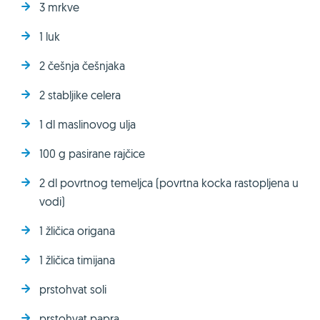
3 mrkve
1 luk
2 češnja češnjaka
2 stabljike celera
1 dl maslinovog ulja
100 g pasirane rajčice
2 dl povrtnog temeljca (povrtna kocka rastopljena u
vodi)
1 žličica origana
1 žličica timijana
prstohvat soli
prstohvat papra