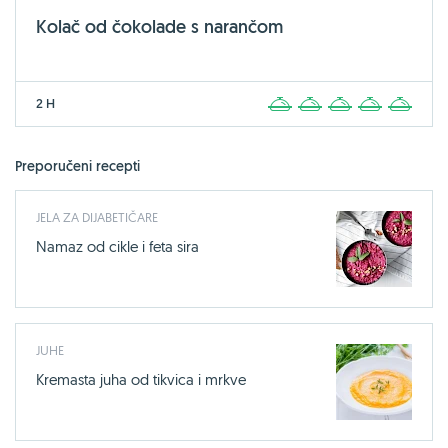
Kolač od čokolade s narančom
2 H
1
2
3
4
5
Preporučeni recepti
JELA ZA DIJABETIČARE
Namaz od cikle i feta sira
JUHE
Kremasta juha od tikvica i mrkve