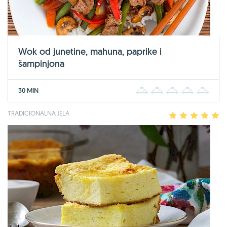
Wok od junetine, mahuna, paprike i
šampinjona
30 MIN
1
2
3
4
5
TRADICIONALNA JELA
1
2
3
4
5