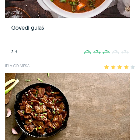
Goveđi gulaš
2 H
1
2
3
4
5
JELA OD MESA
1
2
3
4
5