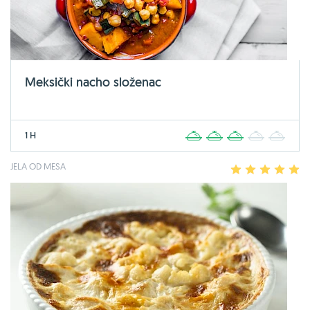
Meksički nacho složenac
1 H
1
2
3
4
5
JELA OD MESA
1
2
3
4
5