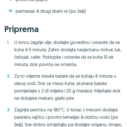
parmezan ili drugi ribani sir (po želji)
Priprema
U loncu zagrije ulje, dodajte govedinu i ostavite da se
kuha 4-5 minuta. Zatim dodajte nasjeckanu mrkve, luk,
češnjak, celer. Poklopite i ostavite da se kuha 10-ak
minuta, dok povrće ne omekša.
Za to vrijeme stavite batate da se kuhaju 8 minuta u
slanoj vodi. Dok se meso kuha, skuhane batate
pomiješajte s 2 dl mlijeka i 20 g maslaca. Miješajte dok
ne dobijete mekani, glatki pire
Zagrijte pećnicu na 180°C. U lonac s mesom dodajte
pasiranu rajčicu i povrtni temeljac ili običnu vodu (po
želji). Sve dobro izmiješajte pa dodajte origano, timijan,