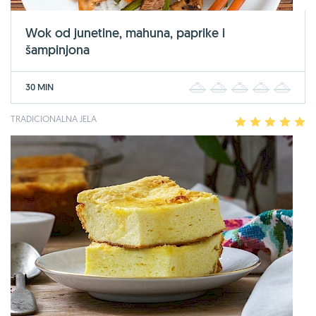
Wok od junetine, mahuna, paprike i
šampinjona
30 MIN
1
2
3
4
5
TRADICIONALNA JELA
1
2
3
4
5