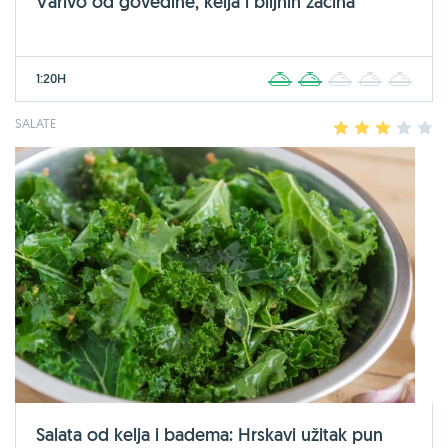
Varivo od govedine, kelja i biljnih začina
1:20H
1
2
3
4
5
SALATE
1
2
3
4
5
Salata od kelja i badema: Hrskavi užitak pun