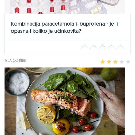
Kombinacija paracetamola i ibuprofena - je li
opasna i koliko je učinkovita?
1
2
3
4
5
JELA OD RIBE
1
2
3
4
5