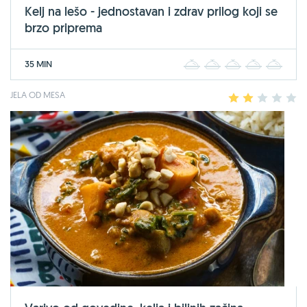
Kelj na lešo - jednostavan i zdrav prilog koji se
brzo priprema
35 MIN
1
2
3
4
5
JELA OD MESA
1
2
3
4
5