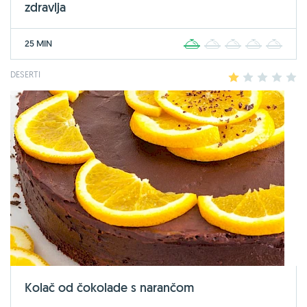
zdravlja
25 MIN
1
2
3
4
5
DESERTI
1
2
3
4
5
Kolač od čokolade s narančom