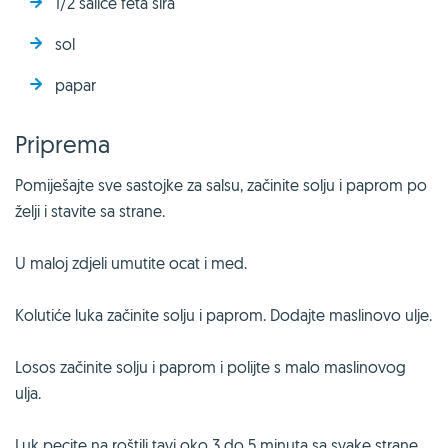
1/2 šalice feta sira
sol
papar
Priprema
Pomiješajte sve sastojke za salsu, začinite solju i paprom po
želji i stavite sa strane.
U maloj zdjeli umutite ocat i med.
Kolutiće luka začinite solju i paprom. Dodajte maslinovo ulje.
Losos začinite solju i paprom i polijte s malo maslinovog
ulja.
Luk pecite na roštilj tavi oko 3 do 5 minuta sa svake strane.