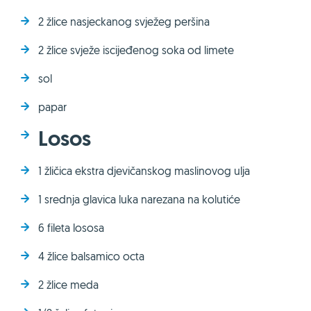
2 žlice nasjeckanog svježeg peršina
2 žlice svježe iscijeđenog soka od limete
sol
papar
Losos
1 žličica ekstra djevičanskog maslinovog ulja
1 srednja glavica luka narezana na kolutiće
6 fileta lososa
4 žlice balsamico octa
2 žlice meda