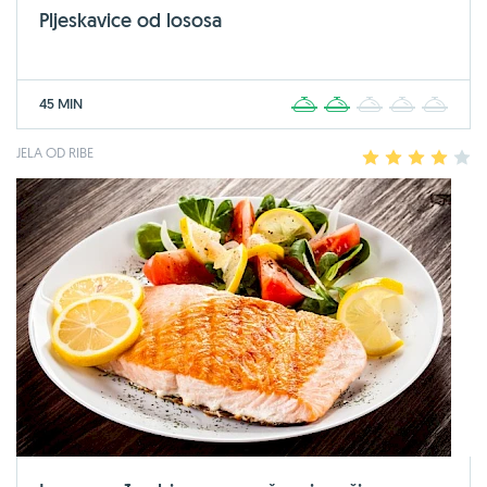
Pljeskavice od lososa
45 MIN
1
2
3
4
5
JELA OD RIBE
1
2
3
4
5