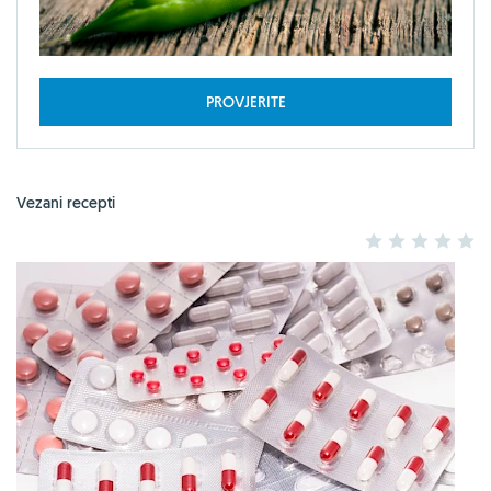
PROVJERITE
Vezani recepti
1
2
3
4
5