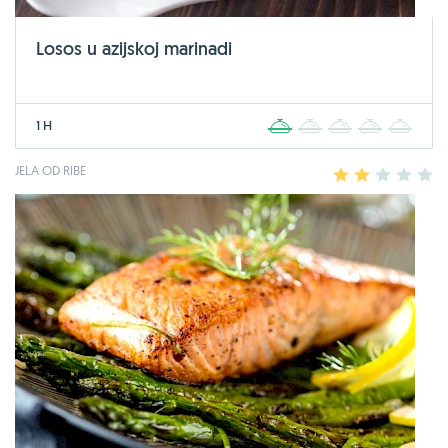
Losos u azijskoj marinadi
1 H
1
2
3
4
5
JELA OD RIBE
1
2
3
4
5