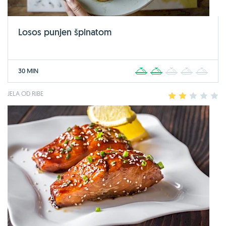
Losos punjen špinatom
30 MIN
1
2
3
4
5
JELA OD RIBE
1
2
3
4
5