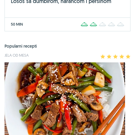
Losos sa đumbirom, narančom i peršinom
50 MIN
1
2
3
4
5
Popularni recepti
JELA OD MESA
1
2
3
4
5