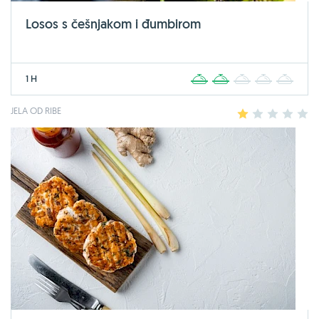
Losos s češnjakom i đumbirom
1 H
1
2
3
4
5
JELA OD RIBE
1
2
3
4
5