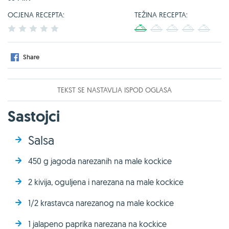
OCJENA RECEPTA:
TEŽINA RECEPTA:
1
2
3
4
5
1
2
3
4
5
Share
TEKST SE NASTAVLJA ISPOD OGLASA
Sastojci
Salsa
450 g jagoda narezanih na male kockice
2 kivija, oguljena i narezana na male kockice
1/2 krastavca narezanog na male kockice
1 jalapeno paprika narezana na kockice