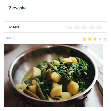
Zlevanka
45 MIN
1
2
3
4
5
PRILOZI
1
2
3
4
5