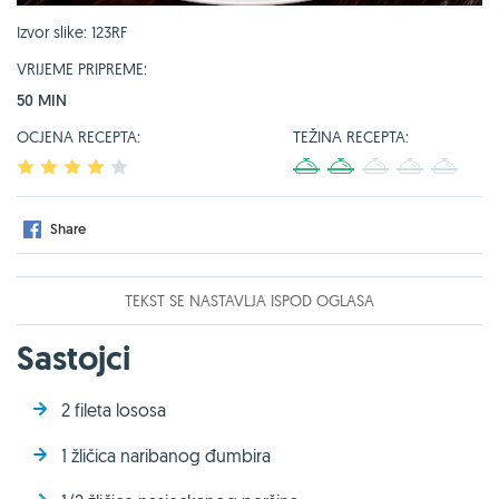
Izvor slike: 123RF
VRIJEME PRIPREME:
50 MIN
OCJENA RECEPTA:
TEŽINA RECEPTA:
1
2
3
4
5
1
2
3
4
5
Share
TEKST SE NASTAVLJA ISPOD OGLASA
Sastojci
2 fileta lososa
1 žličica naribanog đumbira