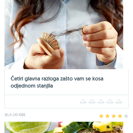
Četiri glavna razloga zašto vam se kosa
odjednom stanjila
1
2
3
4
5
JELA OD RIBE
1
2
3
4
5