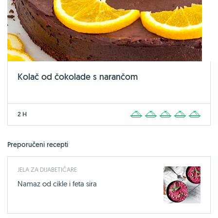
Kolač od čokolade s narančom
2 H
1
2
3
4
5
Preporučeni recepti
JELA ZA DIJABETIČARE
Namaz od cikle i feta sira