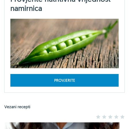
namirnica
PROVJERITE
Vezani recepti
1
2
3
4
5