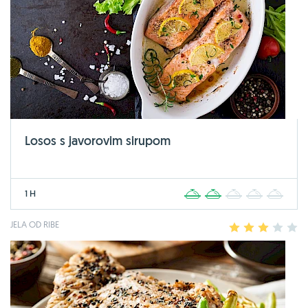
Losos s javorovim sirupom
1 H
1
2
3
4
5
JELA OD RIBE
1
2
3
4
5