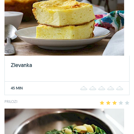
Zlevanka
45 MIN
1
2
3
4
5
PRILOZI
1
2
3
4
5