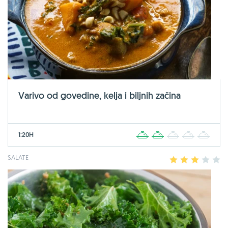
Varivo od govedine, kelja i biljnih začina
1:20H
1
2
3
4
5
SALATE
1
2
3
4
5