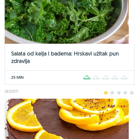
Salata od kelja i badema: Hrskavi užitak pun
zdravlja
25 MIN
1
2
3
4
5
DESERTI
1
2
3
4
5