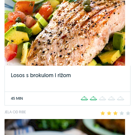
Losos s brokulom i rižom
45 MIN
1
2
3
4
5
JELA OD RIBE
1
2
3
4
5