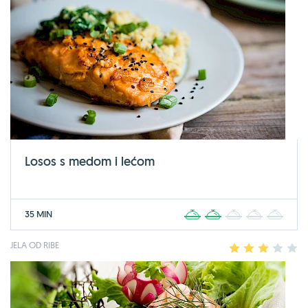
Losos s medom i lećom
35 MIN
1
2
3
4
5
JELA OD RIBE
1
2
3
4
5