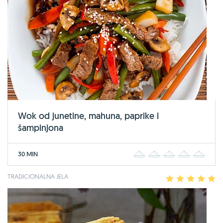
Wok od junetine, mahuna, paprike i
šampinjona
30 MIN
1
2
3
4
5
TRADICIONALNA JELA
1
2
3
4
5