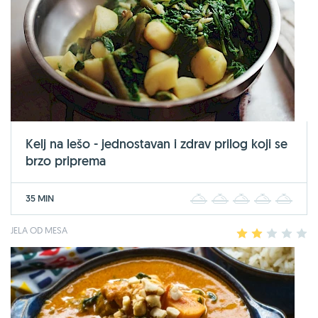
Kelj na lešo - jednostavan i zdrav prilog koji se
brzo priprema
35 MIN
1
2
3
4
5
JELA OD MESA
1
2
3
4
5