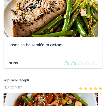
Losos sa balzamičnim octom
30 MIN
1
2
3
4
5
Popularni recepti
JELA OD MESA
1
2
3
4
5