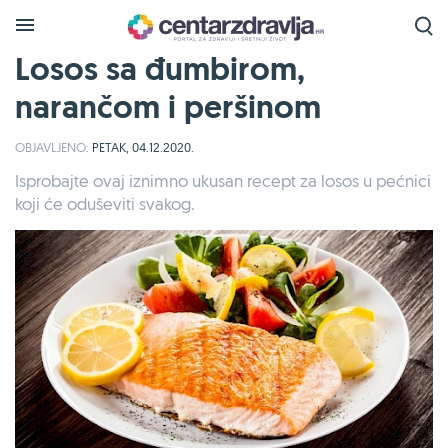
Losos sa đumbirom,
narančom i peršinom
OBJAVLJENO:
PETAK, 04.12.2020.
Isprobajte ovaj iznimno ukusan recept za losos u pećnici
koji će oduševiti svakog.