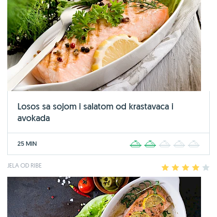
Losos sa sojom i salatom od krastavaca i
avokada
25 MIN
1
2
3
4
5
JELA OD RIBE
1
2
3
4
5