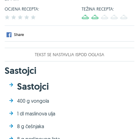
OCJENA RECEPTA:
TEŽINA RECEPTA:
1
2
3
4
5
1
2
3
4
5
Share
TEKST SE NASTAVLJA ISPOD OGLASA
Sastojci
Sastojci
400 g vongola
1 dl maslinova ulja
8 g češnjaka
8 g peršinovog lista