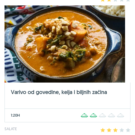
Varivo od govedine, kelja i biljnih začina
1:20H
1
2
3
4
5
SALATE
1
2
3
4
5