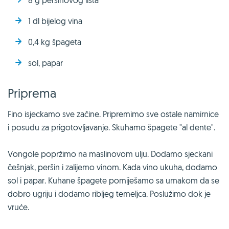
1 dl bijelog vina
0,4 kg špageta
sol, papar
Priprema
Fino isjeckamo sve začine. Pripremimo sve ostale namirnice
i posudu za prigotovljavanje. Skuhamo špagete "al dente".
Vongole popržimo na maslinovom ulju. Dodamo sjeckani
češnjak, peršin i zalijemo vinom. Kada vino ukuha, dodamo
sol i papar. Kuhane špagete pomiješamo sa umakom da se
dobro ugriju i dodamo ribljeg temeljca. Poslužimo dok je
vruće.