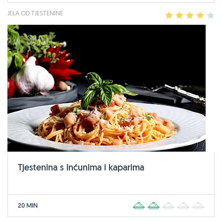
JELA OD TJESTENINE
1
2
3
4
5
Tjestenina s inćunima i kaparima
20 MIN
1
2
3
4
5