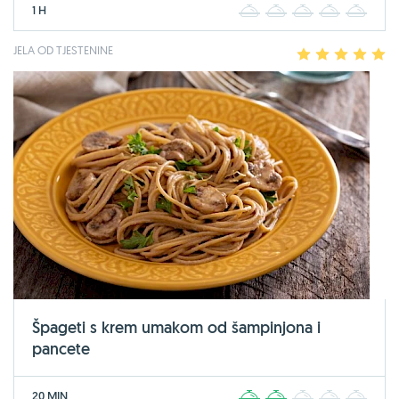
1 H
1
2
3
4
5
JELA OD TJESTENINE
1
2
3
4
5
Špageti s krem umakom od šampinjona i
pancete
20 MIN
1
2
3
4
5