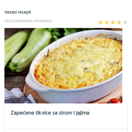
Vezani recepti
VEGETARIJANSKA PREHRANA
1
2
3
4
5
Zapečene tikvice sa sirom i jajima