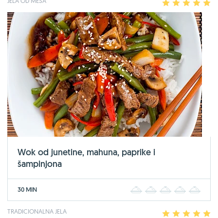
JELA OD MESA
1
2
3
4
5
Wok od junetine, mahuna, paprike i
šampinjona
30 MIN
1
2
3
4
5
TRADICIONALNA JELA
1
2
3
4
5