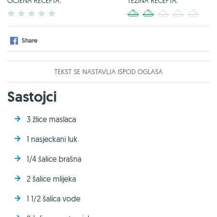
OCJENA RECEPTA:
TEŽINA RECEPTA:
1
2
3
4
5
1
2
3
4
5
Share
TEKST SE NASTAVLJA ISPOD OGLASA
Sastojci
3 žlice maslaca
1 nasjeckani luk
1/4 šalice brašna
2 šalice mlijeka
1 1/2 šalica vode