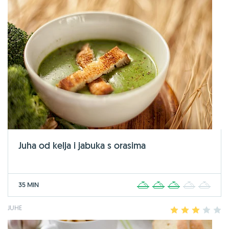
Juha od kelja i jabuka s orasima
35 MIN
1
2
3
4
5
JUHE
1
2
3
4
5