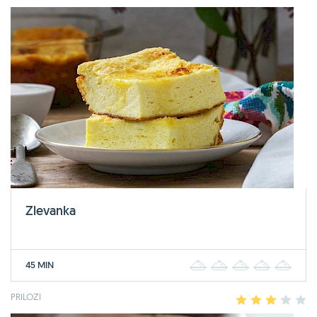
Zlevanka
45 MIN
1
2
3
4
5
PRILOZI
1
2
3
4
5