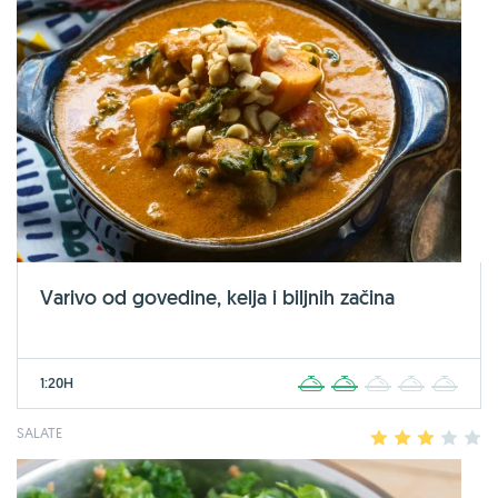
Varivo od govedine, kelja i biljnih začina
1:20H
1
2
3
4
5
SALATE
1
2
3
4
5