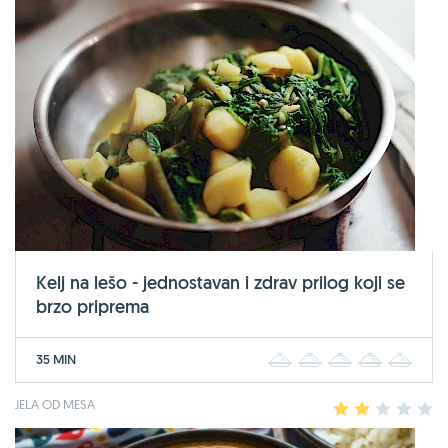
Kelj na lešo - jednostavan i zdrav prilog koji se
brzo priprema
35 MIN
1
2
3
4
5
JELA OD MESA
1
2
3
4
5