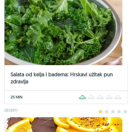
Salata od kelja i badema: Hrskavi užitak pun
zdravlja
25 MIN
1
2
3
4
5
DESERTI
1
2
3
4
5