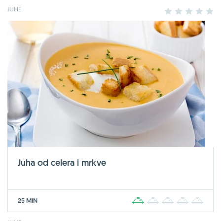
JUHE
1
2
3
4
5
Juha od celera i mrkve
25 MIN
1
2
3
4
5