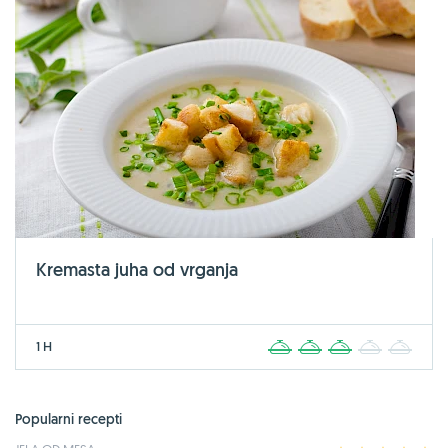
Kremasta juha od vrganja
1 H
1
2
3
4
5
Popularni recepti