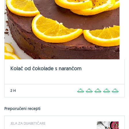
Kolač od čokolade s narančom
2 H
1
2
3
4
5
Preporučeni recepti
JELA ZA DIJABETIČARE