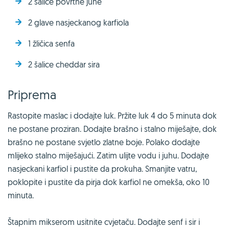
2 šalice povrtne juhe
2 glave nasjeckanog karfiola
1 žličica senfa
2 šalice cheddar sira
Priprema
Rastopite maslac i dodajte luk. Pržite luk 4 do 5 minuta dok
ne postane proziran. Dodajte brašno i stalno miješajte, dok
brašno ne postane svjetlo zlatne boje. Polako dodajte
mlijeko stalno miješajući. Zatim ulijte vodu i juhu. Dodajte
nasjeckani karfiol i pustite da prokuha. Smanjite vatru,
poklopite i pustite da pirja dok karfiol ne omekša, oko 10
minuta.
Štapnim mikserom usitnite cvjetaču. Dodajte senf i sir i