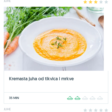
JUHE
1
2
3
4
5
Kremasta juha od tikvica i mrkve
35 MIN
1
2
3
4
5
JUHE
1
2
3
4
5