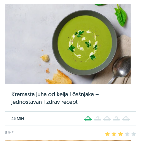
Kremasta juha od kelja i češnjaka –
jednostavan i zdrav recept
45 MIN
1
2
3
4
5
JUHE
1
2
3
4
5