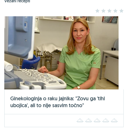
Vezani recepti
1
2
3
4
5
Ginekologinja o raku jajnika: "Zovu ga 'tihi
ubojica', ali to nije sasvim točno"
1
2
3
4
5