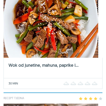
Wok od junetine, mahuna, paprike i...
30 MIN
1
2
3
4
5
RECEPT TJEDNA
1
2
3
4
5