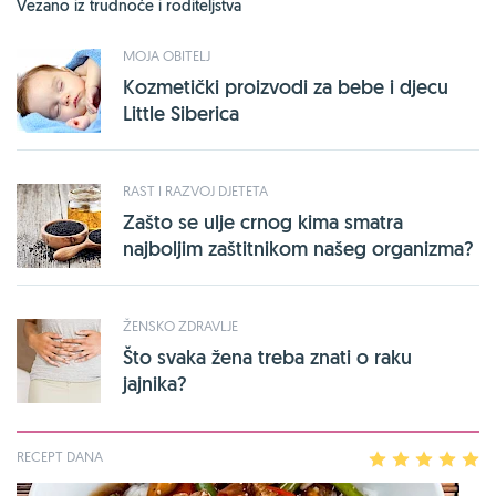
Vezano iz trudnoće i roditeljstva
MOJA OBITELJ
Kozmetički proizvodi za bebe i djecu
Little Siberica
RAST I RAZVOJ DJETETA
Zašto se ulje crnog kima smatra
najboljim zaštitnikom našeg organizma?
ŽENSKO ZDRAVLJE
Što svaka žena treba znati o raku
jajnika?
RECEPT DANA
1
2
3
4
5