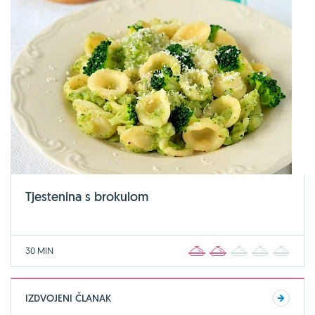
Tjestenina s brokulom
30 MIN
1
2
3
4
5
IZDVOJENI ČLANAK