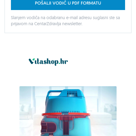
POŠALJI VODIČ U PDF FORMATU
Slanjem vodiča na odabranu e-mail adresu suglasni ste sa
prijavom na CentarZdravlja newsletter.