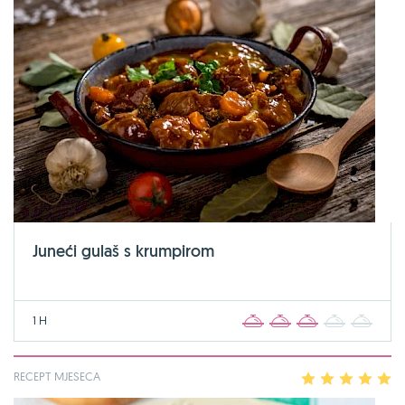
Juneći gulaš s krumpirom
1 H
1
2
3
4
5
RECEPT MJESECA
1
2
3
4
5