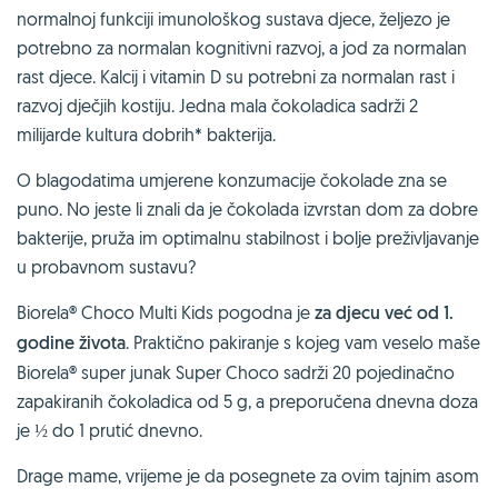
normalnoj funkciji imunološkog sustava djece, željezo je
potrebno za normalan kognitivni razvoj, a jod za normalan
rast djece. Kalcij i vitamin D su potrebni za normalan rast i
razvoj dječjih kostiju. Jedna mala čokoladica sadrži 2
milijarde kultura dobrih* bakterija.
O blagodatima umjerene konzumacije čokolade zna se
puno. No jeste li znali da je čokolada izvrstan dom za dobre
bakterije, pruža im optimalnu stabilnost i bolje preživljavanje
u probavnom sustavu?
Biorela® Choco Multi Kids pogodna je
za djecu već od 1.
godine života
. Praktično pakiranje s kojeg vam veselo maše
Biorela® super junak Super Choco sadrži 20 pojedinačno
zapakiranih čokoladica od 5 g, a preporučena dnevna doza
je ½ do 1 prutić dnevno.
Drage mame, vrijeme je da posegnete za ovim tajnim asom