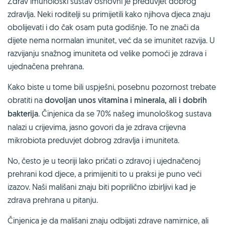
Zdrav imunološki sustav osnovni je preduvjet dobrog
zdravlja. Neki roditelji su primijetili kako njihova djeca znaju
obolijevati i do čak osam puta godišnje. To ne znači da
dijete nema normalan imunitet, već da se imunitet razvija. U
razvijanju snažnog imuniteta od velike pomoći je zdrava i
ujednačena prehrana.
Kako biste u tome bili uspješni, posebnu pozornost trebate
obratiti na
dovoljan unos vitamina i minerala, ali i dobrih
bakterija
. Činjenica da se 70% našeg imunološkog sustava
nalazi u crijevima, jasno govori da je zdrava crijevna
mikrobiota preduvjet dobrog zdravlja i imuniteta.
No, često je u teoriji lako pričati o zdravoj i ujednačenoj
prehrani kod djece, a primijeniti to u praksi je puno veći
izazov. Naši mališani znaju biti poprilično izbirljivi kad je
zdrava prehrana u pitanju.
Činjenica je da mališani znaju odbijati zdrave namirnice, ali