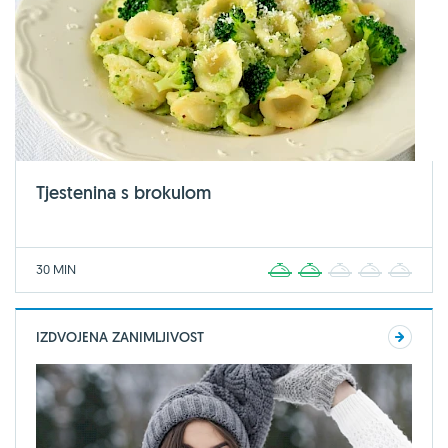
Tjestenina s brokulom
30 MIN
1
2
3
4
5
IZDVOJENA ZANIMLJIVOST