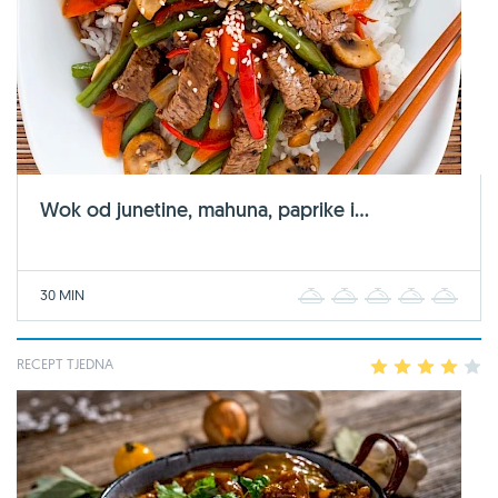
Wok od junetine, mahuna, paprike i...
30 MIN
1
2
3
4
5
RECEPT TJEDNA
1
2
3
4
5