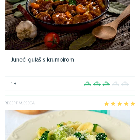
Juneći gulaš s krumpirom
1 H
1
2
3
4
5
RECEPT MJESECA
1
2
3
4
5