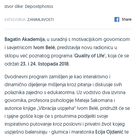
Izvor slike: Depositphotos
Share
KATEGORIJA:
ZANIMLJIVOSTI
Bagatin Akademija
, u suradnji s motivacijskom govornicom
i savjetnicom
Ivom Belé
, predstavlja novu radionicu u
sklopu već poznatog programa '
Quality of Life',
koja će se
održati
23. i 24. listopada 2018
.
Dvodnevni program zamišljen je kao interaktivno i
dinamično dijeljenje mišljenja kroz pitanja i diskusije svih
polaznika zajedno s edukatorima. Uz vodstvo dva izvrsna
govornika, profesora psihologije Mateja Sakomana i
autorice knjige „Vibracija uspjeha“ Ivom Belé, pridružit će se
i sjajne gošće koje će s prisutnima podijeliti svoje
inspirativno putovanje kroz poslovni i privatni život kojeg
uspješno balansiraju - glumica i maratonka
Ecija Ojdanić
te