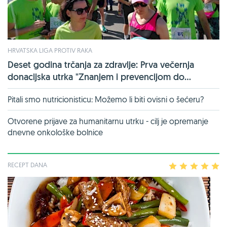
HRVATSKA LIGA PROTIV RAKA
Deset godina trčanja za zdravlje: Prva večernja
donacijska utrka "Znanjem i prevencijom do...
Pitali smo nutricionisticu: Možemo li biti ovisni o šećeru?
Otvorene prijave za humanitarnu utrku - cilj je opremanje
dnevne onkološke bolnice
RECEPT DANA
1
2
3
4
5