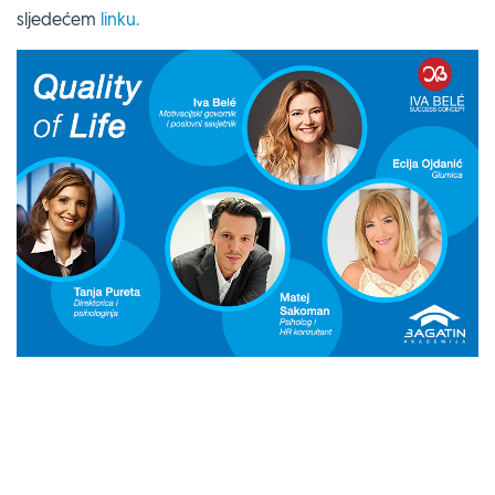
sljedećem
linku.