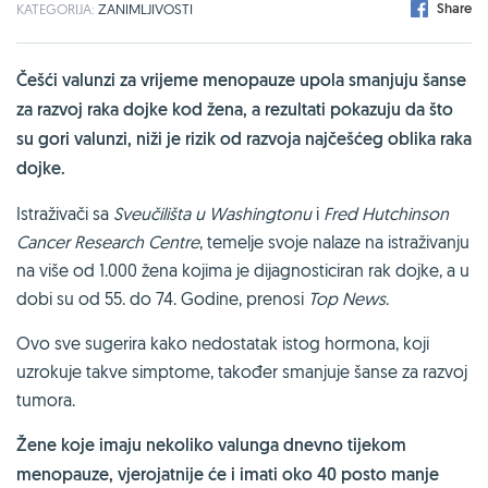
Share
KATEGORIJA:
ZANIMLJIVOSTI
Češći valunzi za vrijeme menopauze upola smanjuju šanse
za razvoj raka dojke kod žena, a rezultati pokazuju da što
su gori valunzi, niži je rizik od razvoja najčešćeg oblika raka
dojke.
Istraživači sa
Sveučilišta u Washingtonu
i
Fred Hutchinson
Cancer Research Centre
, temelje svoje nalaze na istraživanju
na više od 1.000 žena kojima je dijagnosticiran rak dojke, a u
dobi su od 55. do 74. Godine, prenosi
Top News
.
Ovo sve sugerira kako nedostatak istog hormona, koji
uzrokuje takve simptome, također smanjuje šanse za razvoj
tumora.
Žene koje imaju nekoliko valunga dnevno tijekom
menopauze, vjerojatnije će i imati oko 40 posto manje