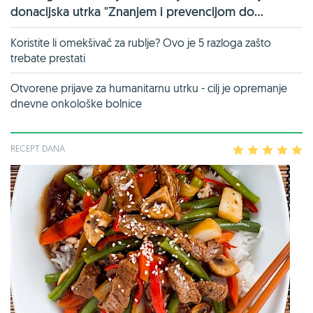
donacijska utrka "Znanjem i prevencijom do...
Koristite li omekšivač za rublje? Ovo je 5 razloga zašto
trebate prestati
Otvorene prijave za humanitarnu utrku - cilj je opremanje
dnevne onkološke bolnice
RECEPT DANA
1
2
3
4
5