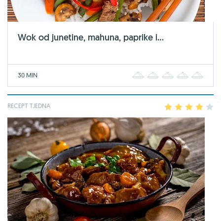
Wok od junetine, mahuna, paprike i...
30 MIN
1
2
3
4
5
RECEPT TJEDNA
1
2
3
4
5