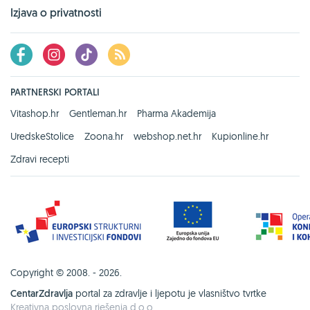
Izjava o privatnosti
PARTNERSKI PORTALI
Vitashop.hr
Gentleman.hr
Pharma Akademija
UredskeStolice
Zoona.hr
webshop.net.hr
Kupionline.hr
Zdravi recepti
Copyright © 2008. - 2026.
CentarZdravlja
portal za zdravlje i ljepotu je vlasništvo tvrtke
Kreativna poslovna rješenja d.o.o.