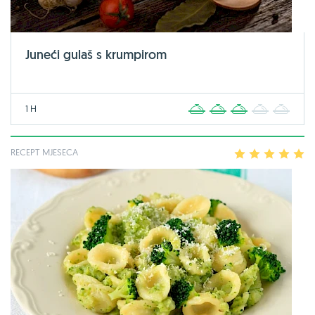
Juneći gulaš s krumpirom
1 H
1
2
3
4
5
RECEPT MJESECA
1
2
3
4
5