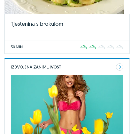
Tjestenina s brokulom
30 MIN
1
2
3
4
5
IZDVOJENA ZANIMLJIVOST