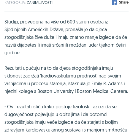
Share
KATEGORIJA:
ZANIMLJIVOSTI
Studija, provedena na više od 600 starijih osoba iz
Sjedinjenih Američkih Država, pronašla je da djeca
stogodišnjaka žive duže i imaju znatno manje izglede da će
razviti dijabetes ili imati srčani ili moždani udar tijekom četiri
godine.
Rezultati upućuju na to da djeca stogodišnjaka imaju
sklonost zadržati 'kardiovaskularnu prednost' nad svojim
vršnjacima u procesu starenja, istaknula je Emily R. Adams i
njezini kolege s Boston University i Boston Medical Centera.
- Ovi rezultati ističu kako postoje fiziološki razlozi da se
dugovječnost pojavljuje u obiteljima i da potomci
stogodišnjaka imaju veće izglede da će starjeti s boljim
zdravljem kardiovaskularnog sustava i s manjom smrtnošću