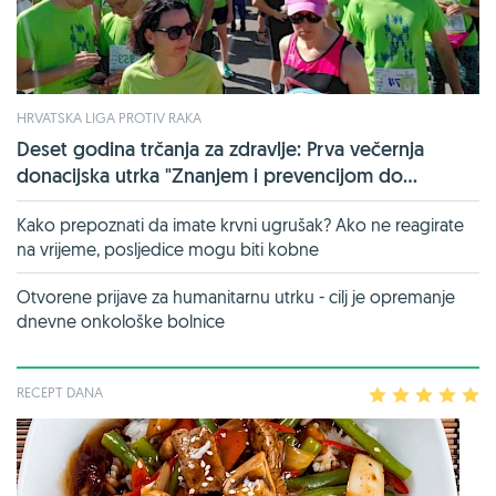
HRVATSKA LIGA PROTIV RAKA
Deset godina trčanja za zdravlje: Prva večernja
donacijska utrka "Znanjem i prevencijom do...
Kako prepoznati da imate krvni ugrušak? Ako ne reagirate
na vrijeme, posljedice mogu biti kobne
Otvorene prijave za humanitarnu utrku - cilj je opremanje
dnevne onkološke bolnice
RECEPT DANA
1
2
3
4
5