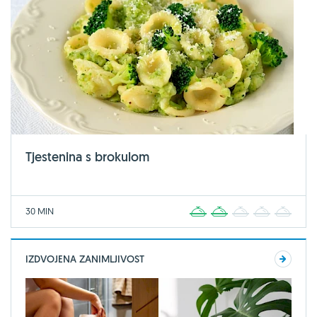
Tjestenina s brokulom
30 MIN
1
2
3
4
5
IZDVOJENA ZANIMLJIVOST