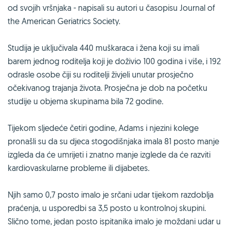
od svojih vršnjaka - napisali su autori u časopisu Journal of
the American Geriatrics Society.
Studija je uključivala 440 muškaraca i žena koji su imali
barem jednog roditelja koji je doživio 100 godina i više, i 192
odrasle osobe čiji su roditelji živjeli unutar prosječno
očekivanog trajanja života. Prosječna je dob na početku
studije u objema skupinama bila 72 godine.
Tijekom sljedeće četiri godine, Adams i njezini kolege
pronašli su da su djeca stogodišnjaka imala 81 posto manje
izgleda da će umrijeti i znatno manje izglede da će razviti
kardiovaskularne probleme ili dijabetes.
Njih samo 0,7 posto imalo je srčani udar tijekom razdoblja
praćenja, u usporedbi sa 3,5 posto u kontrolnoj skupini.
Slično tome, jedan posto ispitanika imalo je moždani udar u