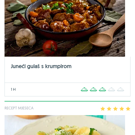
Juneći gulaš s krumpirom
1 H
1
2
3
4
5
RECEPT MJESECA
1
2
3
4
5