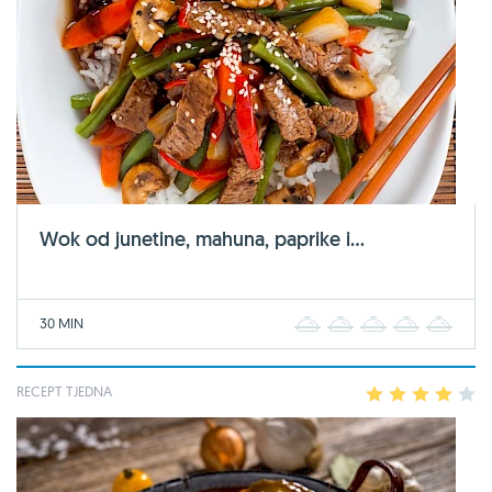
Wok od junetine, mahuna, paprike i...
30 MIN
1
2
3
4
5
RECEPT TJEDNA
1
2
3
4
5