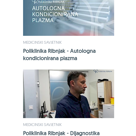
MEDICINSKI SAVJETNIK
Poliklinika Ribnjak - Autologna
kondicionirana plazma
-24%
Bio-Kult, 60
17,49 €
23
Jedini sa 14 s
mikroorgani
MEDICINSKI SAVJETNIK
Poliklinika Ribnjak - Dijagnostika