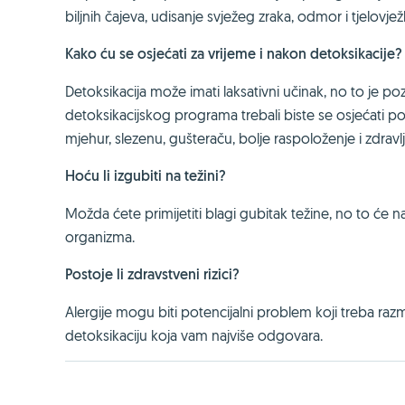
biljnih čajeva, udisanje svježeg zraka, odmor i tjelovje
Kako ću se osjećati za vrijeme i nakon detoksikacije?
Detoksikacija može imati laksativni učinak, no to je pozi
detoksikacijskog programa trebali biste se osjećati pol
mjehur, slezenu, gušteraču, bolje raspoloženje i zdravl
Hoću li izgubiti na težini?
Možda ćete primijetiti blagi gubitak težine, no to će najvje
organizma.
Postoje li zdravstveni rizici?
Alergije mogu biti potencijalni problem koji treba raz
detoksikaciju koja vam najviše odgovara.