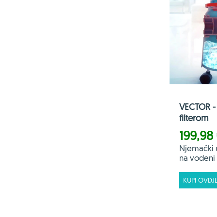
VECTOR - 
filterom
199,98
Njemački 
na vodeni f
KUPI OVDJ