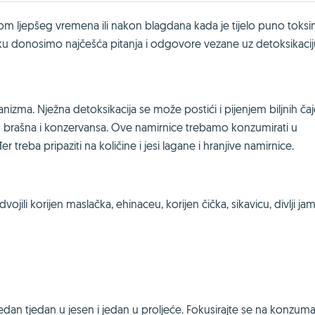
 ljepšeg vremena ili nakon blagdana kada je tijelo puno toksin
ku donosimo najčešća pitanja i odgovore vezane uz detoksikacij
ganizma. Nježna detoksikacija se može postići i pijenjem biljnih čaj
log brašna i konzervansa. Ove namirnice trebamo konzumirati u
r treba pripaziti na količine i jesi lagane i hranjive namirnice.
ili korijen maslačka, ehinaceu, korijen čička, sikavicu, divlji jam,
Jedan tjedan u jesen i jedan u proljeće. Fokusirajte se na konzuma