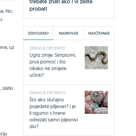
trebate znati ako i vi želite
probati
a. No,
u.
IZDVOJENO
NAJNOVIJE
NAJČITANIJE
eva, uz
ZDRAVLJE OPĆENITO
Ugriz zmije: Simptomi,
prva pomoć i što
nikako ne smijete
učiniti?
 slatki
ZDRAVLJE OPĆENITO
Što ako slučajno
pojedete plijesan? I je
li sigurno s hrane
odrezati samo pljesnivi
dio?
ciju