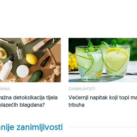
HRANA
ZANIMLJIVOSTI
ažna detoksikacija tijela
Večernji napitak koji topi ma
olazećih blagdana?
trbuha
nije zanimljivosti