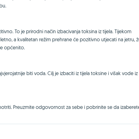
žbu.
tivno. To je prirodni način izbacivanja toksina iz tijela. Tijekom
etno, a kvalitetan režim prehrane će pozitivno utjecati na jetru, ž
je općenito.
rojatnije biti voda. Cilj je izbaciti iz tijela toksine i višak vode iz
motriti. Preuzmite odgovornost za sebe i pobrinite se da izaberet