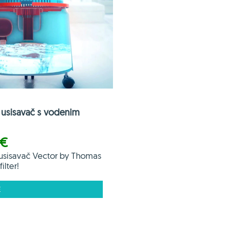
usisavač s vodenim
 €
usisavač Vector by Thomas
ilter!
E