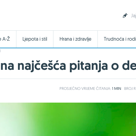
Ja
e A-Ž
Ljepota i stil
Hrana i zdravlje
Trudnoća i rodi
I
a najčešća pitanja o det
PROSJEČNO
VRIJEME ČITANJA:
1 MIN
BROJ R