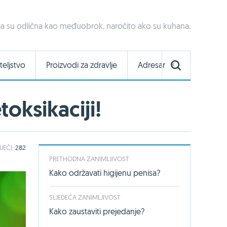
ja su odlična kao međuobrok, naročito ako su kuhana.
teljstvo
Proizvodi za zdravlje
Adresar
oksikaciji!
IJEČI:
282
PRETHODNA ZANIMLJIVOST
Kako održavati higijenu penisa?
SLJEDEĆA ZANIMLJIVOST
Kako zaustaviti prejedanje?