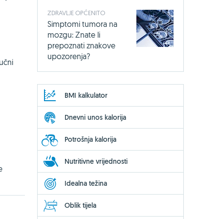
ZDRAVLJE OPĆENITO
Simptomi tumora na
mozgu: Znate li
prepoznati znakove
upozorenja?
učni
BMI kalkulator
Dnevni unos kalorija
Potrošnja kalorija
Nutritivne vrijednosti
e
Idealna težina
Oblik tijela