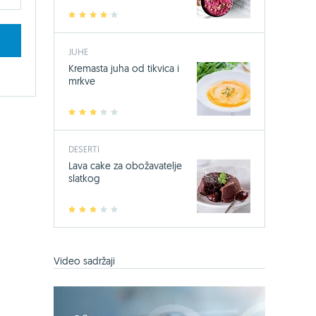
1
2
3
4
5
JUHE
Kremasta juha od tikvica i
mrkve
1
2
3
4
5
DESERTI
Lava cake za obožavatelje
slatkog
1
2
3
4
5
Video sadržaji