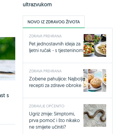
KUPI OVDJE
ultrazvukom
NOVO IZ ZDRAVOG ŽIVOTA
ZDRAVA PREHRANA
Pet jednostavnih ideja za
ljetni ručak - s tjesteninom
ZDRAVA PREHRANA
Zobene pahuljice: Najbolji
recepti za zdrave obroke
st s
ZDRAVLJE OPĆENITO
Ugriz zmije: Simptomi,
prva pomoć i što nikako
ne smijete učiniti?