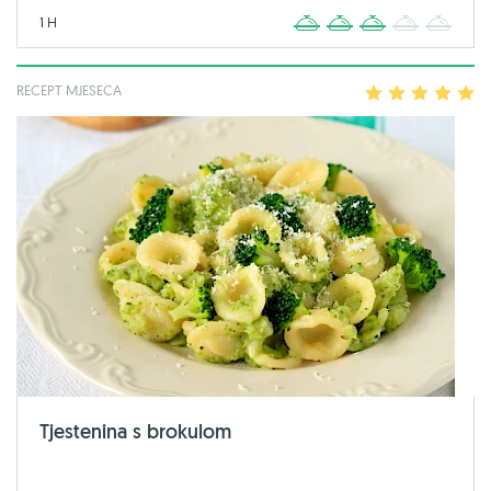
1 H
1
2
3
4
5
RECEPT MJESECA
1
2
3
4
5
Tjestenina s brokulom