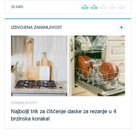
30 MIN
1
2
3
4
5
IZDVOJENA ZANIMLJIVOST
ZANIMLJIVOSTI
Najbolji trik za čišćenje daske za rezanje u 4
brzinska koraka!