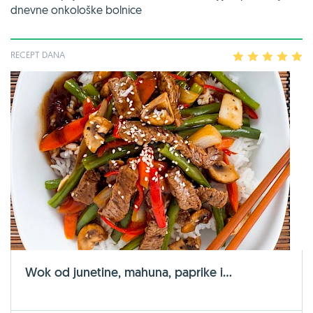
dnevne onkološke bolnice
RECEPT DANA
1
2
3
4
5
Wok od junetine, mahuna, paprike i...