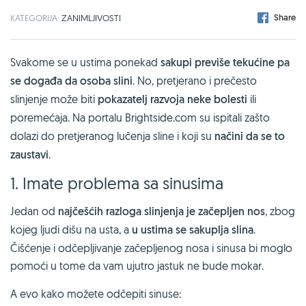
Share
KATEGORIJA:
ZANIMLJIVOSTI
Svakome se u ustima ponekad
sakupi previše tekućine pa
se događa da osoba slini
. No, pretjerano i prečesto
slinjenje može biti
pokazatelj razvoja neke bolesti
ili
poremećaja. Na portalu Brightside.com
su ispitali zašto
dolazi do pretjeranog lučenja sline i koji su
načini da se to
zaustavi
.
1. Imate problema sa sinusima
Jedan od
najčešćih razloga slinjenja je začepljen nos
, zbog
kojeg ljudi dišu na usta, a
u ustima se sakuplja slina
.
Čišćenje i odčepljivanje začepljenog nosa i sinusa bi moglo
pomoći u tome da vam ujutro jastuk ne bude mokar.
A evo kako možete odčepiti sinuse: