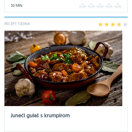
30 MIN
1
2
3
4
5
RECEPT TJEDNA
1
2
3
4
5
Juneći gulaš s krumpirom