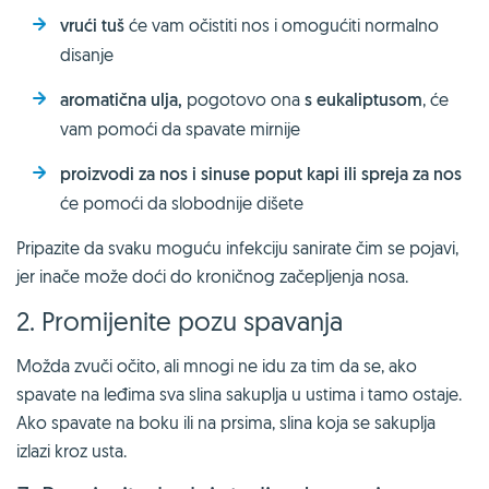
vrući tuš
će vam očistiti nos i omogućiti normalno
disanje
aromatična ulja,
pogotovo ona
s eukaliptusom
, će
vam pomoći da spavate mirnije
proizvodi za nos i sinuse poput kapi ili spreja za nos
će pomoći da slobodnije dišete
Pripazite da svaku moguću infekciju sanirate čim se pojavi,
jer inače može doći do kroničnog začepljenja nosa.
2. Promijenite pozu spavanja
Možda zvuči očito, ali mnogi ne idu za tim da se, ako
spavate na leđima sva slina sakuplja u ustima i tamo ostaje.
Ako spavate na boku ili na prsima, slina koja se sakuplja
izlazi kroz usta.