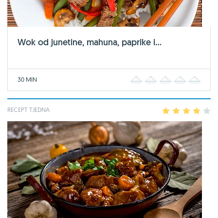
Wok od junetine, mahuna, paprike i...
30 MIN
1
2
3
4
5
RECEPT TJEDNA
1
2
3
4
5