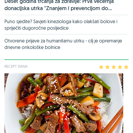
Deset godina trčanja za zdravlje: Prva večernja
donacijska utrka "Znanjem i prevencijom do...
Puno sjedite? Savjeti kineziologa kako olakšati bolove i
spriječiti dugoročne posljedice
Otvorene prijave za humanitarnu utrku - cilj je opremanje
dnevne onkološke bolnice
RECEPT DANA
1
2
3
4
5