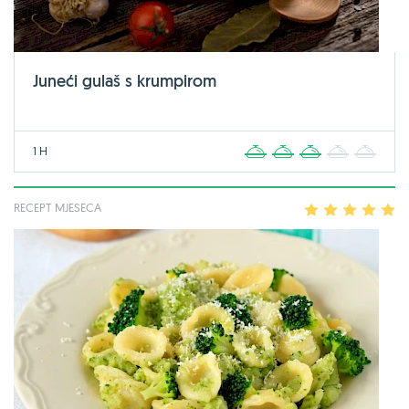
Juneći gulaš s krumpirom
1 H
1
2
3
4
5
RECEPT MJESECA
1
2
3
4
5