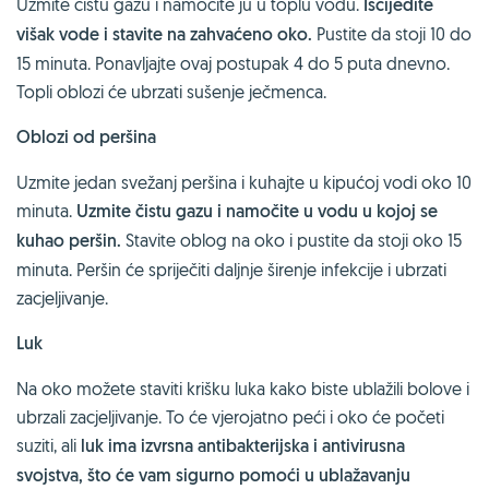
Uzmite čistu gazu i namočite ju u toplu vodu.
Iscijedite
višak vode i stavite na zahvaćeno oko.
Pustite da stoji 10 do
15 minuta. Ponavljajte ovaj postupak 4 do 5 puta dnevno.
Topli oblozi će ubrzati sušenje ječmenca.
Oblozi od peršina
Uzmite jedan svežanj peršina i kuhajte u kipućoj vodi oko 10
minuta.
Uzmite čistu gazu i namočite u vodu u kojoj se
kuhao peršin.
Stavite oblog na oko i pustite da stoji oko 15
minuta. Peršin će spriječiti daljnje širenje infekcije i ubrzati
zacjeljivanje.
Luk
Na oko možete staviti krišku luka kako biste ublažili bolove i
ubrzali zacjeljivanje. To će vjerojatno peći i oko će početi
suziti, ali
luk ima izvrsna antibakterijska i antivirusna
svojstva, što će vam sigurno pomoći u ublažavanju