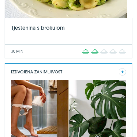
Tjestenina s brokulom
30 MIN
1
2
3
4
5
IZDVOJENA ZANIMLJIVOST