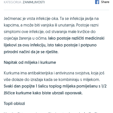
Share
KATEGORIJA:
ZANIMLJIVOSTI
Ječmenac je vrsta infekcije oka. Ta se infekcija javlja na
kapcima, a može biti vanjska ili unutarnja. Postoje razni
simptomi ove infekcije, od stvaranja male kvržice do
osjećaja žarenja u očima.
Iako postoje različiti medicinski
lijekovi za ovu infekciju, isto tako postoje i potpuno
prirodni načini da je se riješite.
Napitak od mlijeka i kurkume
Kurkuma ima antibakterijska i antivirusna svojstva, koja još
više dolaze do izražaja kada se kombiniraju s mlijekom.
Svaki dan popijte 1 šalicu toplog mlijeka pomiješanu s 1/2
žličice kurkume kako biste ubrzali oporavak.
Topli oblozi