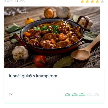
RECEPT TJEDNA
1
2
3
4
5
Juneći gulaš s krumpirom
1 H
1
2
3
4
5