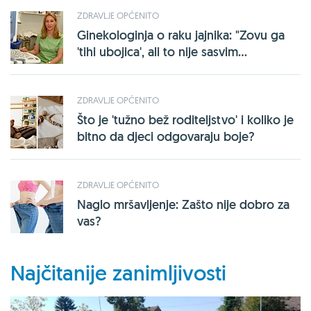
ZDRAVLJE OPĆENITO
Ginekologinja o raku jajnika: "Zovu ga
'tihi ubojica', ali to nije sasvim...
ZDRAVLJE OPĆENITO
Što je 'tužno bež roditeljstvo' i koliko je
bitno da djeci odgovaraju boje?
ZDRAVLJE OPĆENITO
Naglo mršavljenje: Zašto nije dobro za
vas?
Najčitanije zanimljivosti