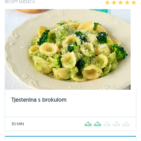
RECEPT MJESECA
1
2
3
4
5
Tjestenina s brokulom
30 MIN
1
2
3
4
5