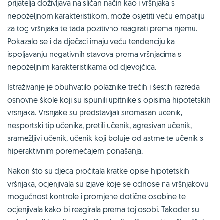
prijatelja doživljava na sličan način kao i vršnjaka s
nepoželjnom karakteristikom, može osjetiti veću empatiju
za tog vršnjaka te tada pozitivno reagirati prema njemu.
Pokazalo se i da dječaci imaju veću tendenciju ka
ispoljavanju negativnih stavova prema vršnjacima s
nepoželjnim karakteristikama od djevojčica.
Istraživanje je obuhvatilo polaznike trećih i šestih razreda
osnovne škole koji su ispunili upitnike s opisima hipotetskih
vršnjaka. Vršnjake su predstavljali siromašan učenik,
nesportski tip učenika, pretili učenik, agresivan učenik,
sramežljivi učenik, učenik koji boluje od astme te učenik s
hiperaktivnim poremećajem ponašanja.
Nakon što su djeca pročitala kratke opise hipotetskih
vršnjaka, ocjenjivala su izjave koje se odnose na vršnjakovu
mogućnost kontrole i promjene dotične osobine te
ocjenjivala kako bi reagirala prema toj osobi. Također su