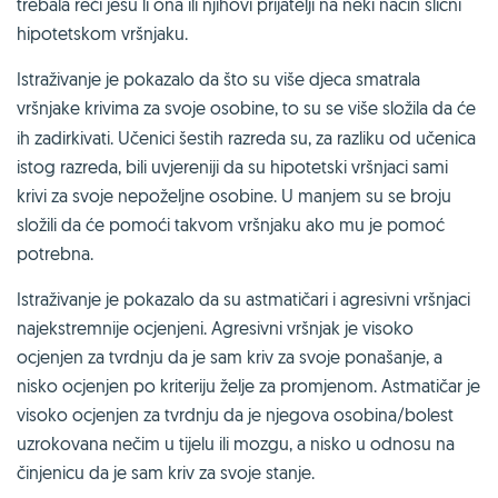
trebala reći jesu li ona ili njihovi prijatelji na neki način slični
hipotetskom vršnjaku.
Istraživanje je pokazalo da što su više djeca smatrala
vršnjake krivima za svoje
osobine, to su se više složila da će
ih zadirkivati. Učenici šestih razreda su, za razliku od učenica
istog razreda, bili uvjereniji da su hipotetski vršnjaci sami
krivi za svoje nepoželjne osobine. U manjem su se broju
složili da će pomoći takvom vršnjaku ako mu je pomoć
potrebna.
Istraživanje je pokazalo da su astmatičari i agresivni vršnjaci
najekstremnije ocjenjeni. Agresivni vršnjak je visoko
ocjenjen za tvrdnju da je sam kriv za svoje ponašanje, a
nisko ocjenjen po kriteriju želje za promjenom. Astmatičar je
visoko ocjenjen za tvrdnju da je njegova osobina/bolest
uzrokovana nečim u tijelu ili mozgu, a nisko u odnosu na
činjenicu da je sam kriv za svoje stanje.