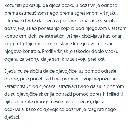
Rezultati pokazuju da djeca očekuju pozitivnije odnose
prema astmatičnom nego prema agresivnom vršnjaku.
Istraživači tvrde da djeca agresivno ponašanje vršnjaka
doživljavaju kao ponašanje koje je pod njegovom vlastitom
kontrolom, dok se astmatični vršnjak doživljava kao onaj
koji pretrpljuje medicinsko stanje koje je uvelike izvan
njegove kontrole. Pretili vršnjak je također dobio visoku
ocjenu za tvrdnju da je sam kriv za svoju pretilost.
Djeca su se složila da će djevojčice, uz pomoć odrasle
osobe, prije početi raditi na promjeni svoje nepoželjne
karakteristike od dječaka. Istraživači tvrde da su, s obzirom
da su djevojčice sklonije potražiti pomoć odraslih i slijediti
njihove upute mnogo češće nego dječaci, djeca i
očekivala kako će djevojčice pozitivnije reagirati nego
dječaci.