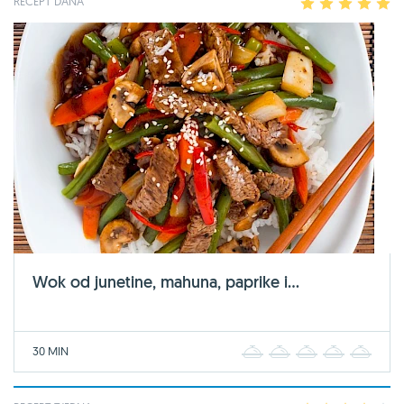
RECEPT DANA
1
2
3
4
5
Wok od junetine, mahuna, paprike i...
30 MIN
1
2
3
4
5