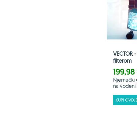
VECTOR - 
filterom
199,98
Njemački 
na vodeni f
KUPI OVDJ