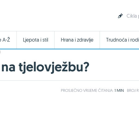
Cikla
e A-Ž
Ljepota i stil
Hrana i zdravlje
Trudnoća i rodi
I
 na tjelovježbu?
PROSJEČNO
VRIJEME ČITANJA:
1 MIN
BROJ R