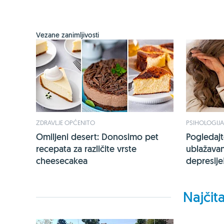
Vezane zanimljivosti
ZDRAVLJE OPĆENITO
PSIHOLOGIJA
Omiljeni desert: Donosimo pet
Pogledajt
recepata za različite vrste
ublažava
cheesecakea
depresije
Najčita