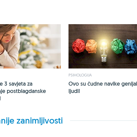
PSIHOLOGIJA
e 3 savjeta za
Ovo su čudne navike genija
nje postblagdanske
ljudi!
!
nije zanimljivosti