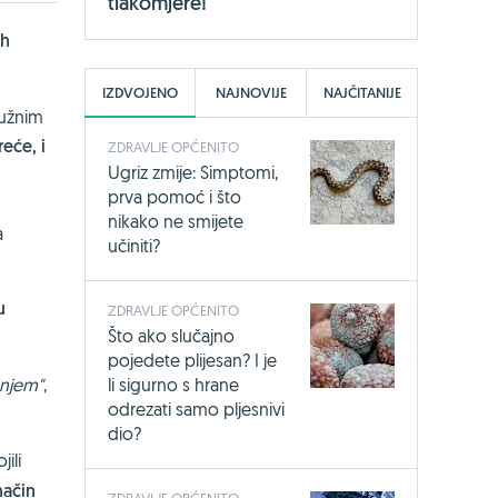
tlakomjere!
ih
IZDVOJENO
NAJNOVIJE
NAJČITANIJE
tužnim
reće, i
ZDRAVLJE OPĆENITO
Ugriz zmije: Simptomi,
prva pomoć i što
nikako ne smijete
a
učiniti?
u
ZDRAVLJE OPĆENITO
Što ako slučajno
pojedete plijesan? I je
li sigurno s hrane
anjem"
,
odrezati samo pljesnivi
dio?
ili
način
ZDRAVLJE OPĆENITO