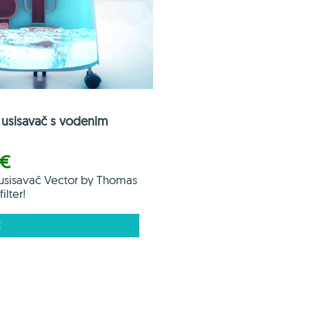
usisavač s vodenim
 €
usisavač Vector by Thomas
ilter!
E