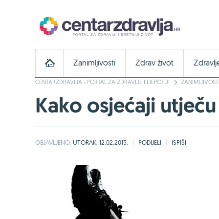
Zanimljivosti
Zdrav život
Zdravlj
CENTARZDRAVLJA - PORTAL ZA ZDRAVLJE I LJEPOTU!
ZANIMLJIVOST
Kako osjećaji utječu
OBJAVLJENO:
UTORAK, 12.02.2013.
PODIJELI
ISPIŠI