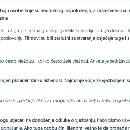
žbaju osobe koje su neutralnog raspoloženja, a znanstvenici su 
tužne
.
jelili u 3 grupe. Jedna grupa je gledala komediju, druga dramu s 
 poslovanju.
Filmovi su bili zaslužni za stvaranje osjećaja tuge i s
 često vježbaju i koliko često žele vježbati. Anketa je sadržaval
mjeri planirali fizičku aktivnost. Najmanje volje za vježbanjem s
 što je gledanje filmova, mogu utjecati na volju i želju za vježb
, mogu utjecati na donošenje odluke o vježbanju
. Kako bismo usvoj
a ponašanje.
Ako tuga osobu čini lijenom, važno je da pronađe 