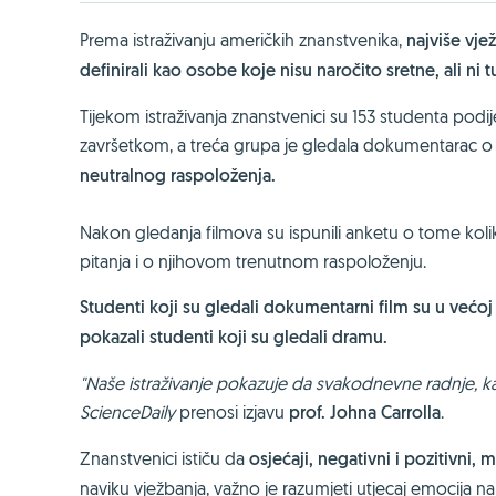
Prema istraživanju američkih znanstvenika,
najviše vje
definirali kao osobe koje nisu naročito sretne, ali ni 
Tijekom istraživanja znanstvenici su 153 studenta podi
završetkom, a treća grupa je gledala dokumentarac o
neutralnog raspoloženja.
Nakon gledanja filmova su ispunili anketu o tome koliko
pitanja i o njihovom trenutnom raspoloženju.
Studenti koji su gledali dokumentarni film su u većoj 
pokazali studenti koji su gledali dramu.
"Naše istraživanje pokazuje da svakodnevne radnje, kao
ScienceDaily
prenosi izjavu
prof. Johna Carrolla
.
Znanstvenici ističu da
osjećaji, negativni i pozitivni
naviku vježbanja, važno je razumjeti utjecaj emocija n