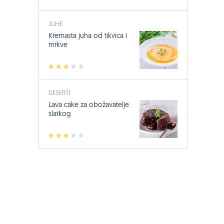
JUHE
Kremasta juha od tikvica i
mrkve
1
2
3
4
5
DESERTI
Lava cake za obožavatelje
slatkog
-24%
Bio-Kult, 60
1
2
3
4
5
17,49 €
23
Jedini sa 14 s
mikroorgani
KUPI OVDJE