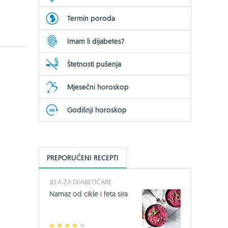
Termin poroda
Imam li dijabetes?
Štetnosti pušenja
Mjesečni horoskop
Godišnji horoskop
PREPORUČENI RECEPTI
JELA ZA DIJABETIČARE
Namaz od cikle i feta sira
1
2
3
4
5