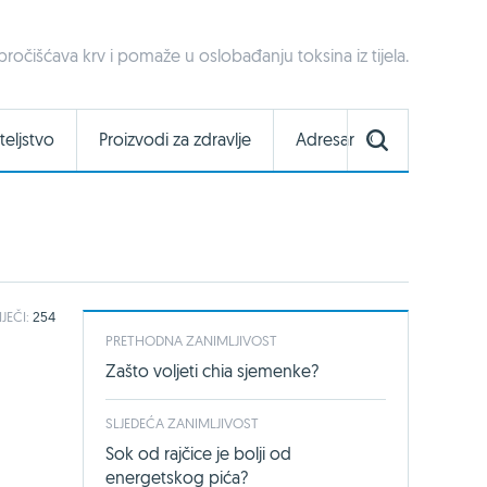
 pročišćava krv i pomaže u oslobađanju toksina iz tijela.
teljstvo
Proizvodi za zdravlje
Adresar
IJEČI:
254
PRETHODNA ZANIMLJIVOST
Zašto voljeti chia sjemenke?
SLJEDEĆA ZANIMLJIVOST
Sok od rajčice je bolji od
energetskog pića?