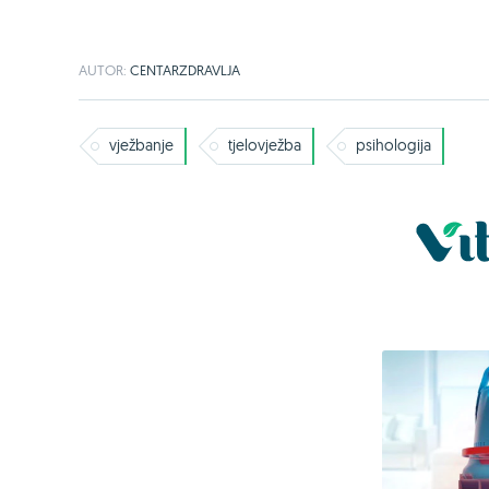
AUTOR:
CENTARZDRAVLJA
vježbanje
tjelovježba
psihologija