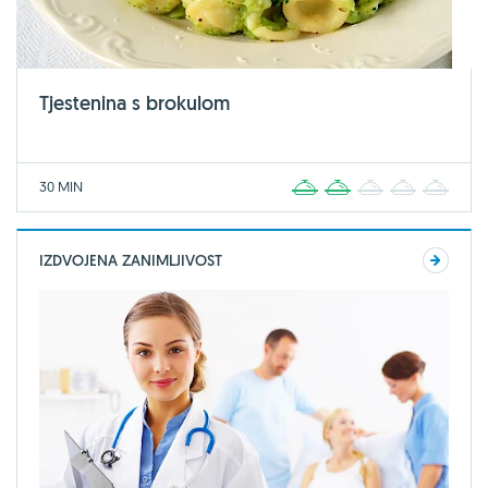
Tjestenina s brokulom
30 MIN
1
2
3
4
5
IZDVOJENA ZANIMLJIVOST