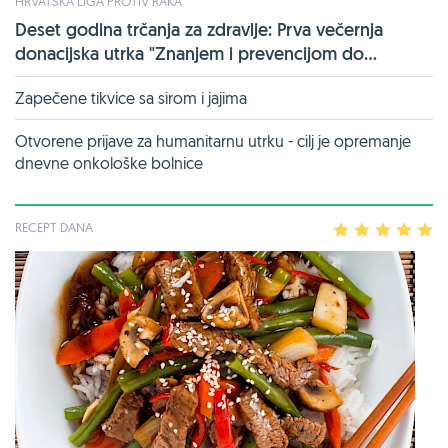
HRVATSKA LIGA PROTIV RAKA
Deset godina trčanja za zdravlje: Prva večernja
donacijska utrka "Znanjem i prevencijom do...
Zapečene tikvice sa sirom i jajima
Otvorene prijave za humanitarnu utrku - cilj je opremanje
dnevne onkološke bolnice
RECEPT DANA
1
2
3
4
5