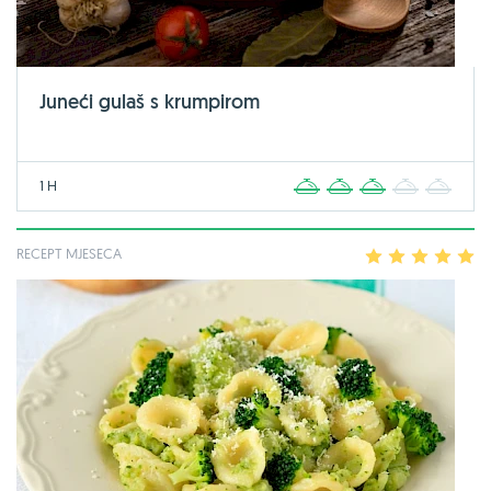
Juneći gulaš s krumpirom
1 H
1
2
3
4
5
RECEPT MJESECA
1
2
3
4
5