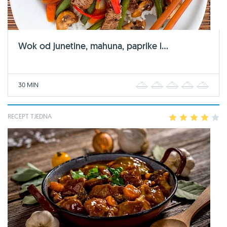
Wok od junetine, mahuna, paprike i...
30 MIN
1
2
3
4
5
RECEPT TJEDNA
1
2
3
4
5