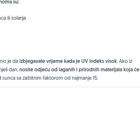
anoma su:
 ili solarija
žno je da
izbjegavate vrijeme kada je UV indeks visok
. Ako iz
jeli dan,
nosite odjeću od laganih i prirodnih materijala koja će
d sunca sa zaštitnim faktorom od najmanje 15.