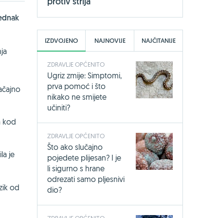
protiv strija
ednak
IZDVOJENO
NAJNOVIJE
NAJČITANIJE
nja
ZDRAVLJE OPĆENITO
Ugriz zmije: Simptomi,
prva pomoć i što
ačajno
nikako ne smijete
učiniti?
a kod
ZDRAVLJE OPĆENITO
Što ako slučajno
ila je
pojedete plijesan? I je
li sigurno s hrane
odrezati samo pljesnivi
zik od
dio?
ZDRAVLJE OPĆENITO