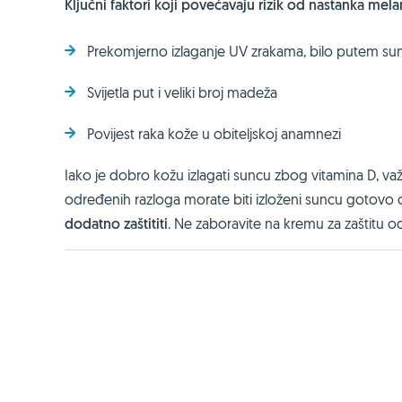
Ključni faktori koji povećavaju rizik od nastanka mel
Prekomjerno izlaganje UV zrakama, bilo putem sunca
Svijetla put i veliki broj madeža
Povijest raka kože u obiteljskoj anamnezi
Iako je dobro kožu izlagati suncu zbog vitamina D, va
određenih razloga morate biti izloženi suncu gotovo ci
dodatno zaštititi
. Ne zaboravite na kremu za zaštitu o