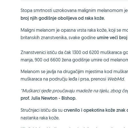
Stopa smrtnosti uzrokovana malignim melanomom je
broj njih godišnje obolijeva od raka kože
.
Maligni melanom je opasna vrsta raka kože, koji se može 
britanskih znanstvenika, svake godine
umire veći br
Znanstvenici ističu da čak 1300 od 6200 muškaraca go
manja, 900 od 6600 žena godišnje umire od melano
Melanom se javlja na drugačijim mjestima kod muškarac
muškaraca na području leđa i prsa, prenosi
WebMd
.
"Muškarci rjeđe proučavaju madeže na tijelu, zbog če
prof. Julia Newton - Bishop
.
Stručnjaci ističu da su
crvenilo i opekotina kože znak 
nastanka raka kože.