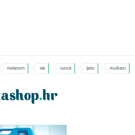
melanom
rak
sunce
ljeto
muškarci