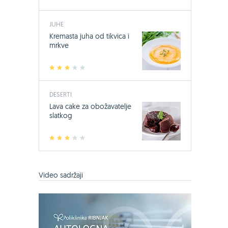
JUHE
Kremasta juha od tikvica i
mrkve
1
2
3
4
5
DESERTI
Lava cake za obožavatelje
slatkog
1
2
3
4
5
-24%
Video sadržaji
Bio-Kult, 60
17,49 €
23
Jedini sa 14 s