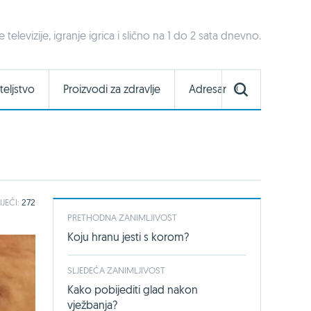
televizije, igranje igrica i slično na 1 do 2 sata dnevno.
teljstvo
Proizvodi za zdravlje
Adresar
IJEČI:
272
PRETHODNA ZANIMLJIVOST
Koju hranu jesti s korom?
SLJEDEĆA ZANIMLJIVOST
Kako pobijediti glad nakon
vježbanja?