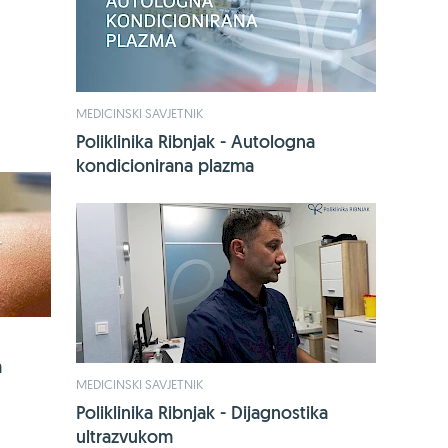
mikroorgani
KUPI OVDJE
MEDICINSKI SAVJETNIK
Poliklinika Ribnjak - Autologna
kondicionirana plazma
a
MEDICINSKI SAVJETNIK
Poliklinika Ribnjak - Dijagnostika
ultrazvukom