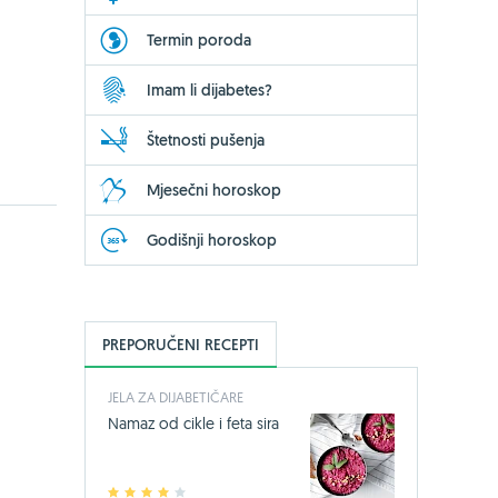
Termin poroda
Imam li dijabetes?
Štetnosti pušenja
Mjesečni horoskop
Godišnji horoskop
PREPORUČENI RECEPTI
JELA ZA DIJABETIČARE
Namaz od cikle i feta sira
1
2
3
4
5