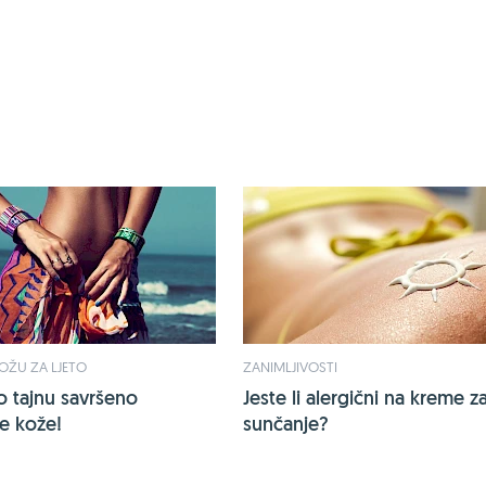
KOŽU ZA LJETO
ZANIMLJIVOSTI
o tajnu savršeno
Jeste li alergični na kreme z
e kože!
sunčanje?