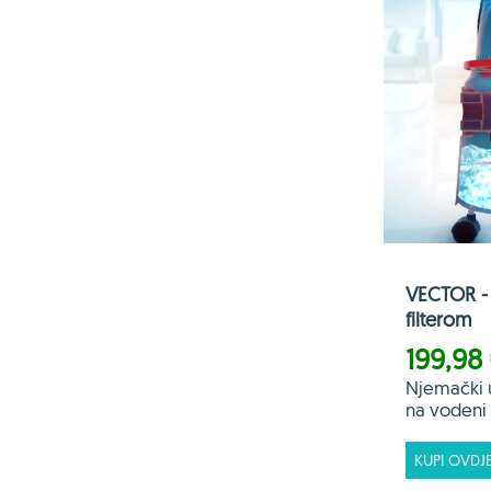
VECTOR - 
filterom
199,98
Njemački 
na vodeni f
KUPI OVDJ