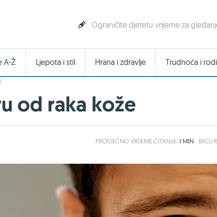
Ograničite djetetu vrijeme za gledanje 
e A-Ž
Ljepota i stil
Hrana i zdravlje
Trudnoća i rodi
I
ru od raka kože
PROSJEČNO
VRIJEME ČITANJA:
1 MIN
BROJ R