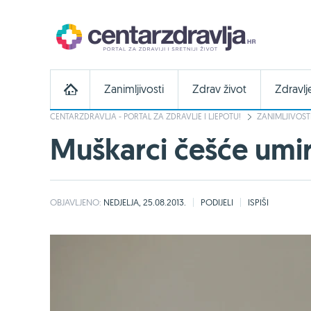
Zanimljivosti
Zdrav život
Zdravlj
CENTARZDRAVLJA - PORTAL ZA ZDRAVLJE I LJEPOTU!
ZANIMLJIVOST
Muškarci češće umi
OBJAVLJENO:
NEDJELJA, 25.08.2013.
PODIJELI
ISPIŠI