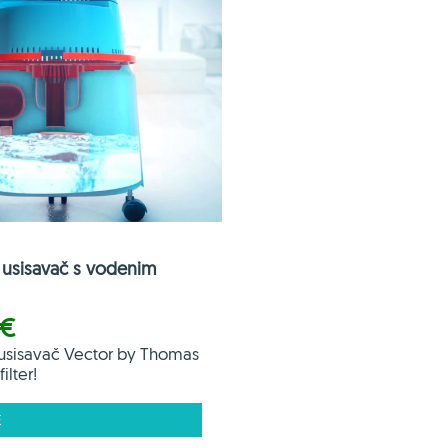
usisavač s vodenim
 €
usisavač Vector by Thomas
ilter!
E