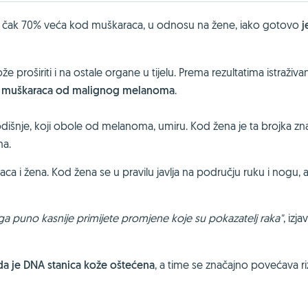
 čak 70% veća kod muškaraca, u odnosu na žene, iako gotovo
j
proširiti i na ostale organe u tijelu. Prema rezultatima istraživa
oj muškaraca od malignog melanoma
.
dišnje, koji obole od melanoma, umiru. Kod žena je ta brojka zn
ma.
a i žena. Kod žena se u pravilu javlja na području ruku i nogu, 
ga puno kasnije primijete promjene koje su pokazatelj raka"
, izjav
da je DNA stanica kože oštećena
, a time se značajno povećava ri