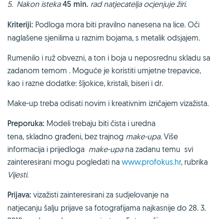
5. Nakon isteka
45 min.
rad natjecatelja ocjenjuje žiri.
Kriteriji:
Podloga mora biti pravilno nanesena na lice. Oči
naglašene sjenilima u raznim bojama, s metalik odsjajem.
Rumenilo i ruž obvezni, a ton i boja u neposrednu skladu sa
zadanom temom . Moguće je koristiti umjetne trepavice,
kao i razne dodatke: šljokice, kristali, biseri i dr.
Make-up treba odisati novim i kreativnim izričajem vizažista.
Preporuka:
Modeli trebaju biti čista i uredna
tena, skladno građeni, bez trajnog
make-upa
. Više
informacija i prijedloga
make-upa
na zadanu temu svi
zainteresirani mogu pogledati na
www.profokus.hr
, rubrika
Vijesti
.
Prijava:
vizažisti zainteresirani za sudjelovanje na
natjecanju šalju prijave sa fotografijama najkasnije do 28. 3.