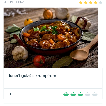
RECEPT TJEDNA
1
2
3
4
5
Juneći gulaš s krumpirom
1 H
1
2
3
4
5