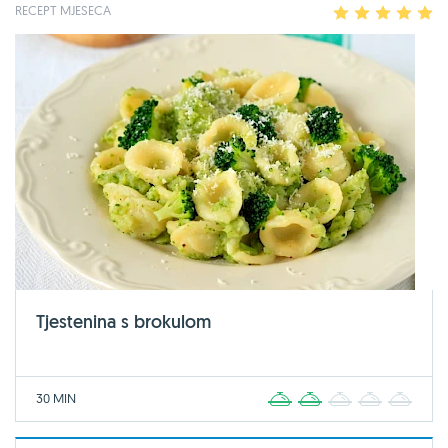
RECEPT MJESECA
1
2
3
4
5
Tjestenina s brokulom
30 MIN
1
2
3
4
5