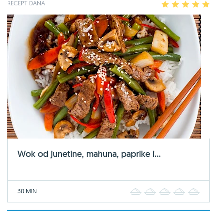
RECEPT DANA
1
2
3
4
5
Wok od junetine, mahuna, paprike i...
30 MIN
1
2
3
4
5