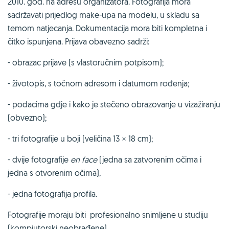
2010. god. na adresu organizatora. Fotografija mora
sadržavati prijedlog make-upa na modelu, u skladu sa
temom natjecanja. Dokumentacija mora biti kompletna i
čitko ispunjena. Prijava obavezno sadrži:
- obrazac prijave (s vlastoručnim potpisom);
- životopis, s točnom adresom i datumom rođenja;
- podacima gdje i kako je stečeno obrazovanje u vizažiranju
(obvezno);
- tri fotografije u boji (veličina 13 × 18 cm);
- dvije fotografije
en face
(jedna sa zatvorenim očima i
jedna s otvorenim očima),
- jedna fotografija profila.
Fotografije moraju biti profesionalno snimljene u studiju
(kompjutorski neobrađene).