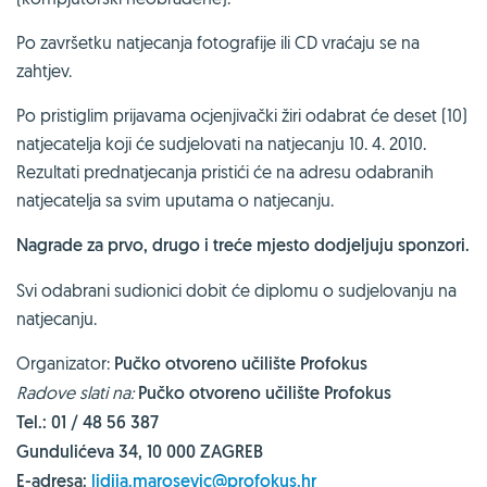
Po završetku natjecanja fotografije ili CD vraćaju se na
zahtjev.
Po pristiglim prijavama ocjenjivački žiri odabrat će deset (10)
natjecatelja koji će sudjelovati na natjecanju 10. 4. 2010.
Rezultati prednatjecanja pristići će na adresu odabranih
natjecatelja sa svim uputama o natjecanju.
Nagrade za prvo, drugo i treće mjesto dodjeljuju sponzori.
Svi odabrani sudionici dobit će diplomu o sudjelovanju na
natjecanju.
Organizator:
Pučko otvoreno učilište Profokus
Radove slati na:
Pučko otvoreno učilište Profokus
Tel.: 01 / 48 56 387
Gundulićeva 34, 10 000 ZAGREB
E-adresa:
lidija.marosevic@profokus.hr