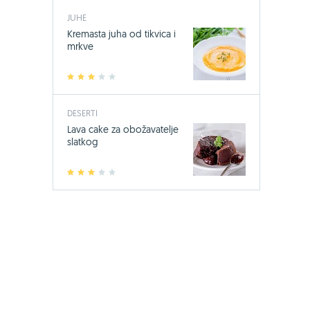
JUHE
Kremasta juha od tikvica i
mrkve
1
2
3
4
5
DESERTI
Lava cake za obožavatelje
slatkog
1
2
3
4
5
-24%