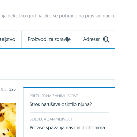
ajanja nekoliko godina ako se pohrane na pravilan način.
teljstvo
Proizvodi za zdravlje
Adresar
IJEČI:
226
PRETHODNA ZANIMLJIVOST
Stres narušava osjetilo njuha?
SLJEDEĆA ZANIMLJIVOST
Previše spavanja nas čini bolesnima