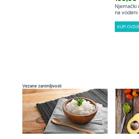
Njemački 
na vodeni f
KUPI OVDJ
Vezane zanimljivosti