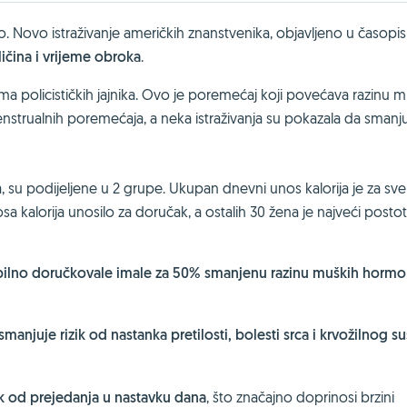
. Novo istraživanje američkih znanstvenika, objavljeno u časopi
ličina i vrijeme obroka
.
ma policističkih jajnika. Ovo je poremećaj koji povećava razinu 
nstrualnih poremećaja, a neka istraživanja su pokazala da smanj
ka, su podijeljene u 2 grupe. Ukupan dnevni unos kalorija je za sv
a kalorija unosilo za doručak, a ostalih 30 žena je najveći posto
obilno doručkovale imale za 50% smanjenu razinu muških horm
manjuje rizik od nastanka pretilosti, bolesti srca i krvožilnog su
ik od prejedanja u nastavku dana
, što značajno doprinosi brzini