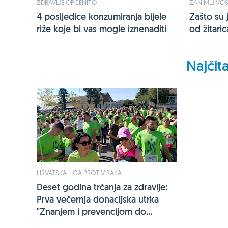
ZDRAVLJE OPĆENITO
ZANIMLJIVOS
4 posljedice konzumiranja bijele
Zašto su 
riže koje bi vas mogle iznenaditi
od žitaric
Najčita
HRVATSKA LIGA PROTIV RAKA
Deset godina trčanja za zdravlje:
Prva večernja donacijska utrka
"Znanjem i prevencijom do...