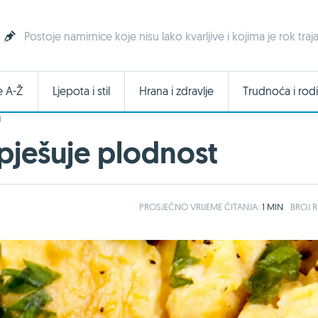
Postoje namirnice koje nisu lako kvarljive i kojima je rok tr
e A-Ž
Ljepota i stil
Hrana i zdravlje
Trudnoća i rodi
I
pješuje plodnost
PROSJEČNO
VRIJEME ČITANJA:
1 MIN
BROJ R