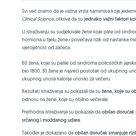
Svi već znamo da je važna vrsta namirnica koje jedemo
Clinical Science
, otkriva da su
jednako važni faktori ko
U istraživanju su sudjelovale žene koje pate od sindro
hormona u tijelu žene i povećava rizik od nastanka me
vjerojatnost od začeća.
60 žena, koje su patile od sindroma policističkih jajni
bio 1800. 30 žena je najveći postotak od ukupnog unos
ukupnog unosa kalorija unosilo za večeru.
Rezultati istraživanja su pokazali da su
žene, koje su 
odnosu na žene, koje su obilno večerale.
Prethodna istraživanja su pokazala da
obilan doručak s
srčanog i moždanog udara
.
Također je dokazano da
obilan doručak smanjuje riz