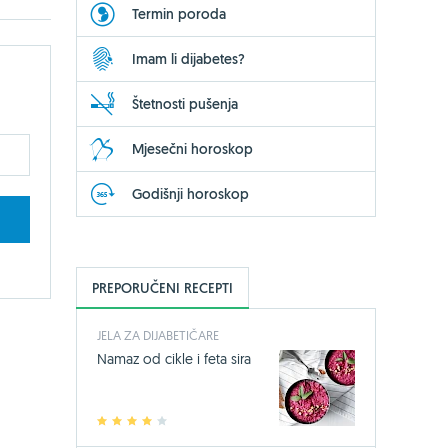
Termin poroda
Imam li dijabetes?
Štetnosti pušenja
Mjesečni horoskop
Godišnji horoskop
PREPORUČENI RECEPTI
JELA ZA DIJABETIČARE
Namaz od cikle i feta sira
1
2
3
4
5