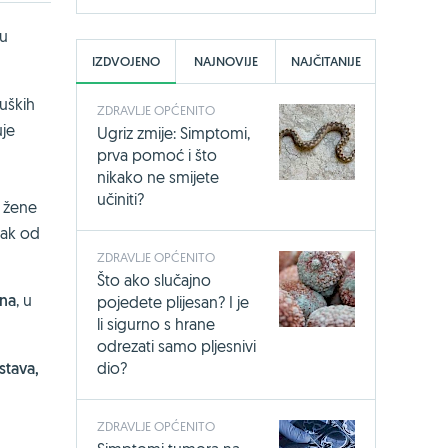
su
IZDVOJENO
NAJNOVIJE
NAJČITANIJE
muških
ZDRAVLJE OPĆENITO
uje
Ugriz zmije: Simptomi,
prva pomoć i što
nikako ne smijete
učiniti?
e žene
tak od
ZDRAVLJE OPĆENITO
Što ako slučajno
ona
, u
pojedete plijesan? I je
li sigurno s hrane
odrezati samo pljesnivi
dio?
stava,
ZDRAVLJE OPĆENITO