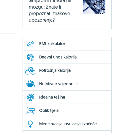
Simptomi tumora na
mozgu: Znate li
prepoznati znakove
upozorenja?
BMI kalkulator
Dnevni unos kalorija
Potrošnja kalorija
Nutritivne vrijednosti
Idealna težina
Oblik tijela
Menstruacija, ovulacija i začeće