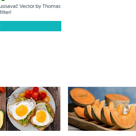
usisavač Vector by Thomas
ilter!
E