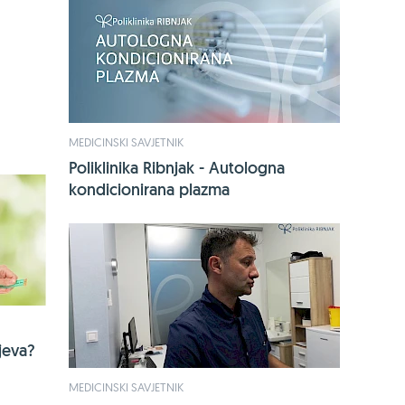
Jedini sa 14 s
mikroorgani
KUPI OVDJE
MEDICINSKI SAVJETNIK
Poliklinika Ribnjak - Autologna
kondicionirana plazma
jeva?
MEDICINSKI SAVJETNIK