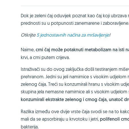
Dok je zeleni čaj oduvijek poznat kao čaj koji ubrzava
prednosti su u potpunosti zanemarene i zaboravljene
Otkrijte
5 jednostavnih načina za mršavljenje
!
Naime,
crni čaj može potaknuti metabolizam na isti na
krvi, a crni putem crijeva.
Istraživači su do ovog zaključka došli testiranjem miš
prehranom. Jedni su jeli namirnice s visokim udjelom m
zelenog čaja. Treći su konzumirali hranu s visokim ud
skupina jela nemasne namirnice ali s visokim udjelom
konzumirali ekstrakte zelenog i crnog čaja, unatoč dru
Razlika između ove dvije vrste čaja svodi se na to kako
mali da se apsorbiraju u krvotoku i jetri,
polifenoli crno
bakterija.