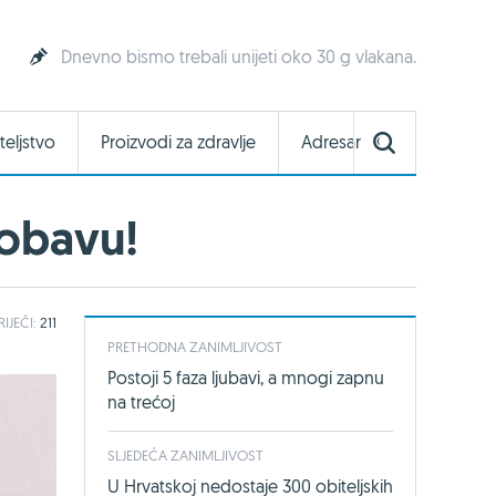
Dnevno bismo trebali unijeti oko 30 g vlakana.
teljstvo
Proizvodi za zdravlje
Adresar
robavu!
RIJEČI:
211
PRETHODNA ZANIMLJIVOST
Postoji 5 faza ljubavi, a mnogi zapnu
na trećoj
SLJEDEĆA ZANIMLJIVOST
U Hrvatskoj nedostaje 300 obiteljskih