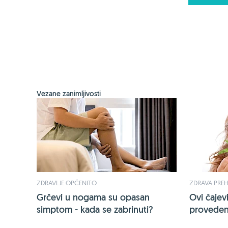
Vezane zanimljivosti
ZDRAVLJE OPĆENITO
ZDRAVA PRE
Grčevi u nogama su opasan
Ovi čajevi
simptom - kada se zabrinuti?
proveden 