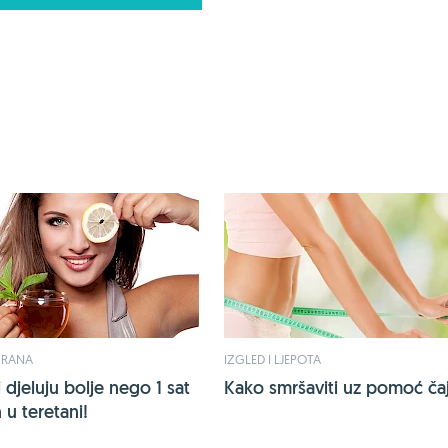
HRANA
IZGLED I LJEPOTA
 djeluju bolje nego 1 sat
Kako smršaviti uz pomoć ča
u teretani!