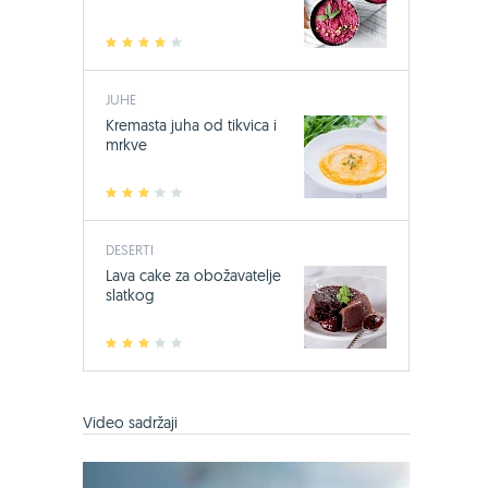
1
2
3
4
5
JUHE
Kremasta juha od tikvica i
mrkve
1
2
3
4
5
DESERTI
Lava cake za obožavatelje
slatkog
1
2
3
4
5
-24%
Bio-Kult, 60
Video sadržaji
17,49 €
23