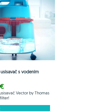
usisavač s vodenim
 €
usisavač Vector by Thomas
ilter!
E