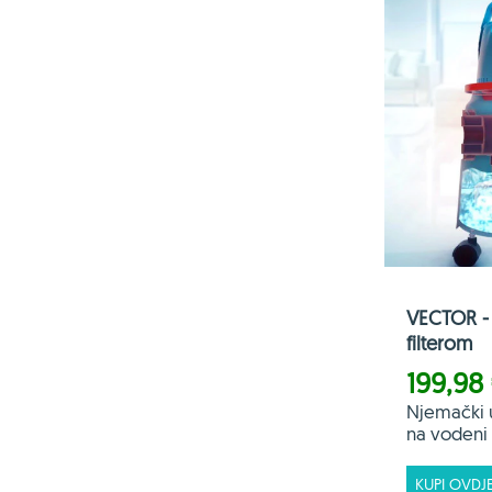
VECTOR - 
filterom
199,98
Njemački 
na vodeni f
KUPI OVDJ