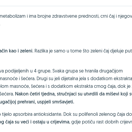
 metabolizam i ima brojne zdravstvene prednosti, crni čaj i njego
.
čin kao i zeleni
. Razlika je samo u tome što zeleni čaj djeluje p
eva podijeljenih u 4 grupe. Svaka grupa se hranila drugačijom
asnoće i šećera. Drugi su jeli dijetalna jela s dodatkom ekstrakt
jelom masnoće, šećera i s dodatkom ekstrakta crnog čaja, dok je
 šećera.
Nakon četiri tjedna, stručnjaci su utvrdili da miševi koji 
gačijoj prehrani, uspjeli smršavjeti.
 tijelo apsorbira antioksidante. Dok su polifenoli zelenog čaja d
g čaja su veći i ostaju u crijevima
, gdje potiču rast dobrih crijev