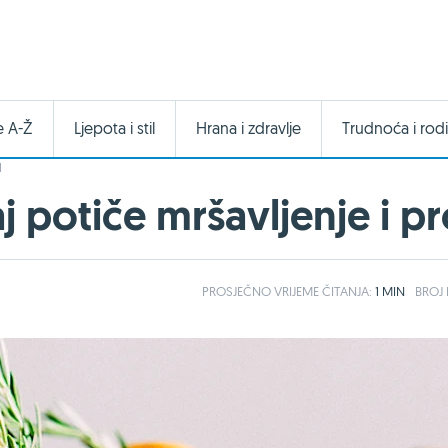
e A-Ž
Ljepota i stil
Hrana i zdravlje
Trudnoća i rodi
I
j potiče mršavljenje i p
PROSJEČNO
VRIJEME ČITANJA:
1 MIN
BROJ 