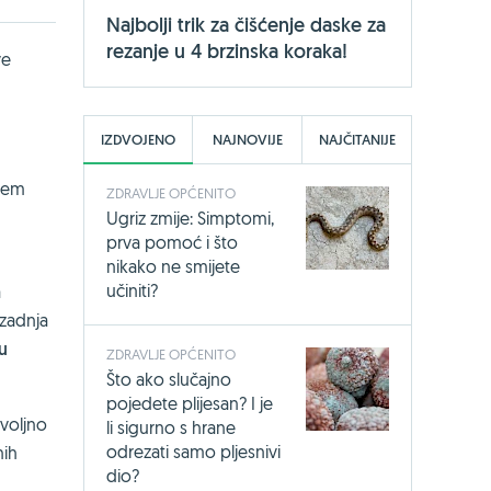
Najbolji trik za čišćenje daske za
rezanje u 4 brzinska koraka!
ve
IZDVOJENO
NAJNOVIJE
NAJČITANIJE
utem
ZDRAVLJE OPĆENITO
Ugriz zmije: Simptomi,
prva pomoć i što
nikako ne smijete
učiniti?
a
 zadnja
su
ZDRAVLJE OPĆENITO
Što ako slučajno
pojedete plijesan? I je
ovoljno
li sigurno s hrane
odrezati samo pljesnivi
nih
dio?