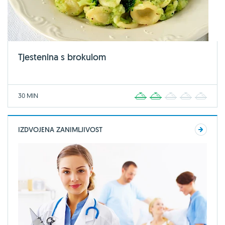
Tjestenina s brokulom
30 MIN
1
2
3
4
5
IZDVOJENA ZANIMLJIVOST