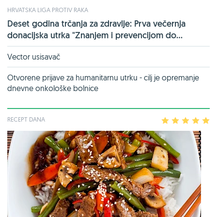
HRVATSKA LIGA PROTIV RAKA
Deset godina trčanja za zdravlje: Prva večernja
donacijska utrka "Znanjem i prevencijom do...
Vector usisavač
Otvorene prijave za humanitarnu utrku - cilj je opremanje
dnevne onkološke bolnice
RECEPT DANA
1
2
3
4
5