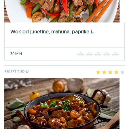
Wok od junetine, mahuna, paprike i...
30 MIN
1
2
3
4
5
RECEPT TJEDNA
1
2
3
4
5