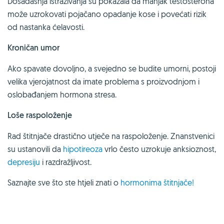
Dosadašnja istraživanja su pokazala da manjak testosterona
može uzrokovati pojačano opadanje kose i povećati rizik
od nastanka ćelavosti.
Kroničan umor
Ako spavate dovoljno, a svejedno se budite umorni, postoji
velika vjerojatnost da imate problema s proizvodnjom i
oslobađanjem hormona stresa.
Loše raspoloženje
Rad štitnjače drastično utječe na raspoloženje. Znanstvenici
su ustanovili da
hipotireoza
vrlo često uzrokuje anksioznost,
depresiju
i razdražljivost.
Saznajte sve što ste htjeli znati o
hormonima štitnjače!