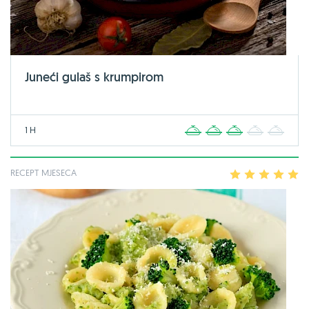
Juneći gulaš s krumpirom
1 H
1
2
3
4
5
RECEPT MJESECA
1
2
3
4
5