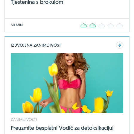
Tjestenina s brokulom
30 MIN
1
2
3
4
5
IZDVOJENA ZANIMLJIVOST
ZANIMLJIVOSTI
Preuzmite besplatni Vodič za detoksikaciju!