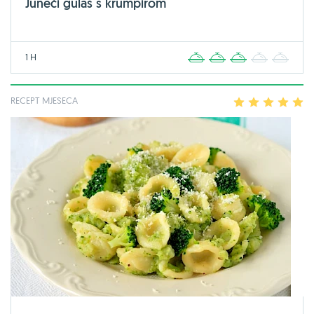
Juneći gulaš s krumpirom
1 H
1
2
3
4
5
RECEPT MJESECA
1
2
3
4
5