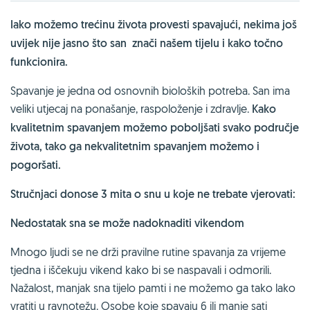
Iako možemo trećinu života provesti spavajući, nekima još
uvijek nije jasno što san znači našem tijelu i kako točno
funkcionira.
Spavanje je jedna od osnovnih bioloških potreba. San ima
veliki utjecaj na ponašanje, raspoloženje i zdravlje.
Kako
kvalitetnim spavanjem možemo poboljšati svako područje
života, tako ga nekvalitetnim spavanjem možemo i
pogoršati.
Stručnjaci donose 3 mita o snu u koje ne trebate vjerovati:
Nedostatak sna se može nadoknaditi vikendom
Mnogo ljudi se ne drži pravilne rutine spavanja za vrijeme
tjedna i iščekuju vikend kako bi se naspavali i odmorili.
Nažalost, manjak sna tijelo pamti i ne možemo ga tako lako
vratiti u ravnotežu. Osobe koje spavaju 6 ili manje sati