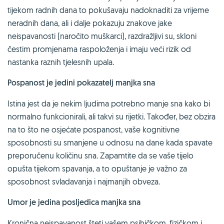
tijekom radnih dana to pokušavaju nadoknaditi za vrijeme
neradnih dana, ali i dalje pokazuju znakove jake
neispavanosti (naročito muškarci), razdražljivi su, skloni
čestim promjenama raspoloženja i imaju veći rizik od
nastanka raznih tjelesnih upala.
Pospanost je jedini pokazatelj manjka sna
Istina jest da je nekim ljudima potrebno manje sna kako bi
normalno funkcionirali, ali takvi su rijetki. Također, bez obzira
na to što ne osjećate pospanost, vaše kognitivne
sposobnosti su smanjene u odnosu na dane kada spavate
preporučenu količinu sna. Zapamtite da se vaše tijelo
opušta tijekom spavanja, a to opuštanje je važno za
sposobnost svladavanja i najmanjih obveza.
Umor je jedina posljedica manjka sna
Kronična neispavanost šteti vašem psihičkom, fizičkom i