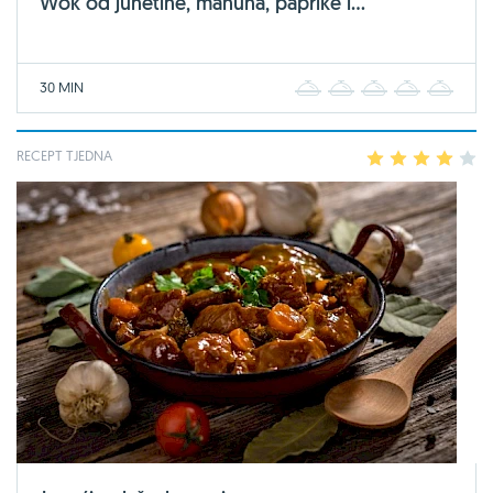
Wok od junetine, mahuna, paprike i...
30 MIN
1
2
3
4
5
RECEPT TJEDNA
1
2
3
4
5