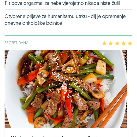
11 tipova orgazma: za neke vjerojatno nikada niste čuli!
Otvorene prijave za humanitarnu utrku - cilj je opremanje
dnevne onkološke bolnice
RECEPT DANA
1
2
3
4
5