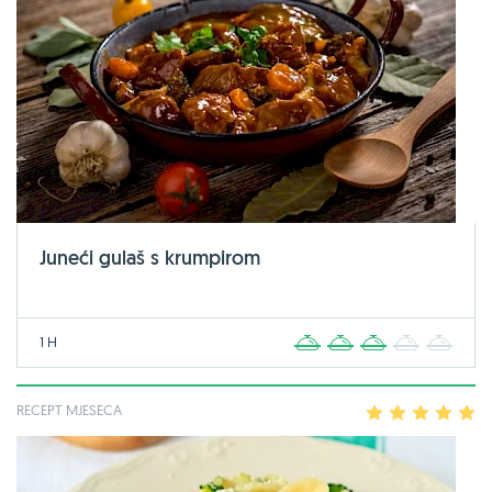
Juneći gulaš s krumpirom
1 H
1
2
3
4
5
RECEPT MJESECA
1
2
3
4
5