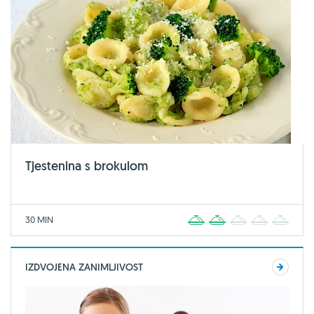
Tjestenina s brokulom
30 MIN
1
2
3
4
5
IZDVOJENA ZANIMLJIVOST