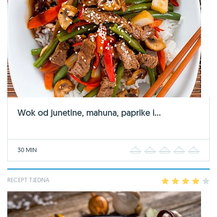
Wok od junetine, mahuna, paprike i...
30 MIN
1
2
3
4
5
RECEPT TJEDNA
1
2
3
4
5