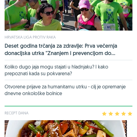
HRVATSKA LIGA PROTIV RAKA
Deset godina trčanja za zdravlje: Prva večernja
donacijska utrka "Znanjem i prevencijom do...
Koliko dugo jaja mogu stajati u hladnjaku? I kako
prepoznati kada su pokvarena?
Otvorene prijave za humanitarnu utrku - cilj je opremanje
dnevne onkološke bolnice
RECEPT DANA
1
2
3
4
5