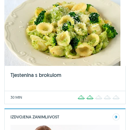
Tjestenina s brokulom
30 MIN
1
2
3
4
5
IZDVOJENA ZANIMLJIVOST