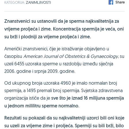
Share
KATEGORIJA:
ZANIMLJIVOSTI
Znanstvenici su ustanovili da je sperma najkvalitetnija za
vrijeme proljeća i zime. Koncentracija spermija je veća, oni
su brži i plodniji za vrijeme proljeća i zime.
Američki znanstvenici, čije je istraživanje objavljeno u
časopisu
American Journal of Obstetrics & Gynaecology
, su
uzeli 6455 uzoraka sperme u razdoblju između siječnja
2006. godine i srpnja 2009. godine.
Od ukupnog broja uzoraka 4960 je imalo normalan broj
spermija, a 1495 premali broj spermija. Svjetska zdravstvena
organizacija ističe da je
sve što je iznad 16 milijuna spermija
u jednom mililitru sperme normalno
.
Rezultati su pokazali da su najkvalitetniji uzorci bili oni koje
su uzeli za vrijeme zime i proljeća. Spermiji su bili brži, bilo