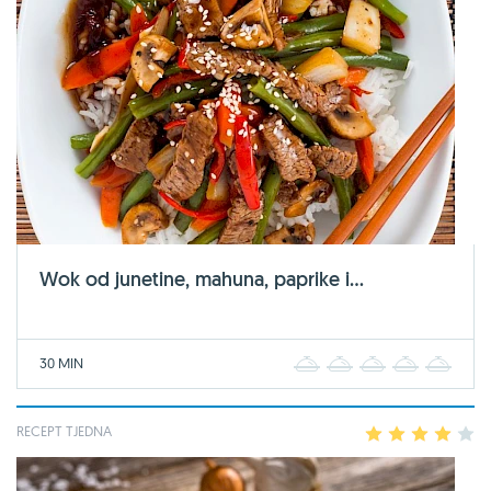
Wok od junetine, mahuna, paprike i...
30 MIN
1
2
3
4
5
RECEPT TJEDNA
1
2
3
4
5