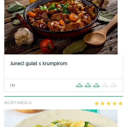
Juneći gulaš s krumpirom
1 H
1
2
3
4
5
RECEPT MJESECA
1
2
3
4
5