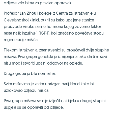
ozljede vrlo bitna za pravilan oporavak.
Profesor
Lan Zhou
i kolege iz Centra za istraživanje u
Clevelandskoj klinici, otkrili su kako upaljene stanice
proizvode visoke razine hormona kojeg zovemo faktor
rasta nalik inzulinu-1 (IGF-1), koji značajno povećava stopu
regeneracije mišića.
Tijekom istraživanja, znanstvenici su proučavali dvije skupine
miševa. Prva grupa genetski je izmijenjena tako da ti miševi
nisu mogli stvoriti upalni odgovor na ozljedu.
Druga grupa je bila normalna.
Svim miševima je zatim ubrizgan barij klorid kako bi
uzrokovao ozljedu mišića.
Prva grupa miševa se nije izliječila, ali tijela u drugoj skupini
uspjela su se oporaviti od ozljede.