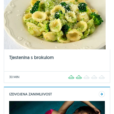
Tjestenina s brokulom
30 MIN
1
2
3
4
5
IZDVOJENA ZANIMLJIVOST