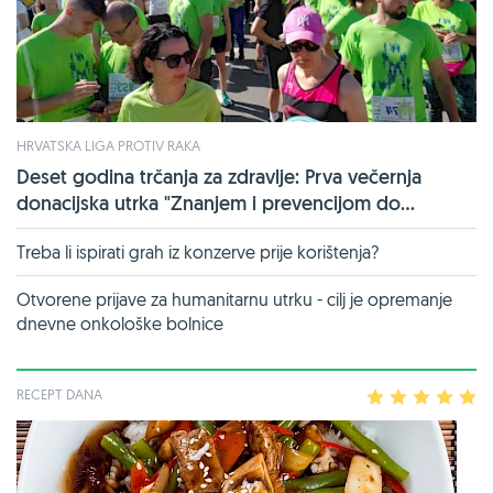
HRVATSKA LIGA PROTIV RAKA
Deset godina trčanja za zdravlje: Prva večernja
donacijska utrka "Znanjem i prevencijom do...
Treba li ispirati grah iz konzerve prije korištenja?
Otvorene prijave za humanitarnu utrku - cilj je opremanje
dnevne onkološke bolnice
RECEPT DANA
1
2
3
4
5