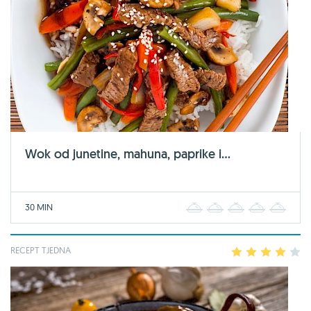
Wok od junetine, mahuna, paprike i...
30 MIN
1
2
3
4
5
RECEPT TJEDNA
1
2
3
4
5