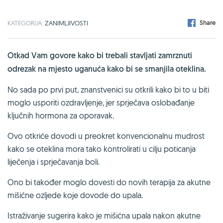
Share
KATEGORIJA:
ZANIMLJIVOSTI
Otkad Vam govore kako bi trebali stavljati zamrznuti
odrezak na mjesto uganuća kako bi se smanjila oteklina.
No sada po prvi put, znanstvenici su otkrili kako bi to u biti
moglo usporiti ozdravljenje, jer sprječava oslobađanje
ključnih hormona za oporavak.
Ovo otkriće dovodi u preokret konvencionalnu mudrost
kako se oteklina mora tako kontrolirati u cilju poticanja
liječenja i sprječavanja boli.
Ono bi također moglo dovesti do novih terapija za akutne
mišićne ozljede koje dovode do upala.
Istraživanje sugerira kako je mišićna upala nakon akutne