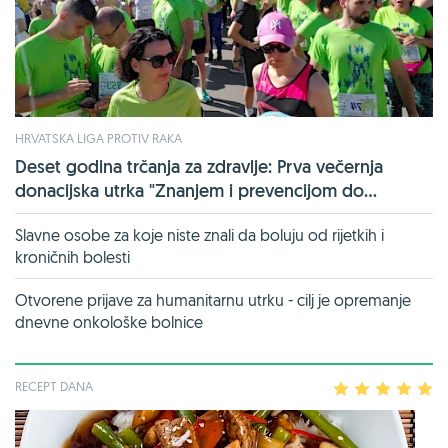
HRVATSKA LIGA PROTIV RAKA
Deset godina trčanja za zdravlje: Prva večernja
donacijska utrka "Znanjem i prevencijom do...
Slavne osobe za koje niste znali da boluju od rijetkih i
kroničnih bolesti
Otvorene prijave za humanitarnu utrku - cilj je opremanje
dnevne onkološke bolnice
RECEPT DANA
1
2
3
4
5