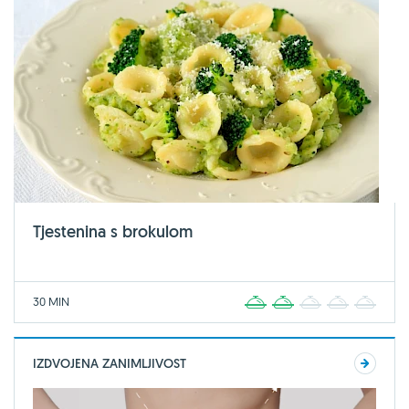
Tjestenina s brokulom
30 MIN
1
2
3
4
5
IZDVOJENA ZANIMLJIVOST