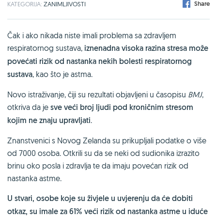
Share
KATEGORIJA:
ZANIMLJIVOSTI
Čak i ako nikada niste imali problema sa zdravljem
respiratornog sustava,
iznenadna visoka razina stresa može
povećati rizik od nastanka nekih bolesti respiratornog
sustava
, kao što je astma.
Novo istraživanje, čiji su rezultati objavljeni u časopisu
BMJ
,
otkriva da je
sve veći broj ljudi pod kroničnim stresom
kojim ne znaju upravljati
.
Znanstvenici s Novog Zelanda su prikupljali podatke o više
od 7000 osoba. Otkrili su da se neki od sudionika izrazito
brinu oko posla i zdravlja te da imaju povećan rizik od
nastanka astme.
U stvari, osobe koje su živjele u uvjerenju da će dobiti
otkaz, su imale za 61% veći rizik od nastanka astme u iduće