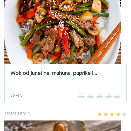
Wok od junetine, mahuna, paprike i...
30 MIN
1
2
3
4
5
RECEPT TJEDNA
1
2
3
4
5