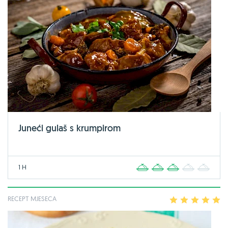
Juneći gulaš s krumpirom
1 H
1
2
3
4
5
RECEPT MJESECA
1
2
3
4
5