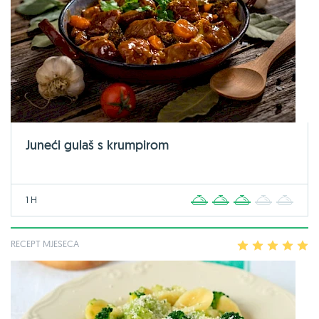
Juneći gulaš s krumpirom
1 H
1
2
3
4
5
RECEPT MJESECA
1
2
3
4
5