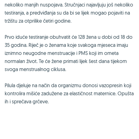
nekoliko manjih nuspojava. Stručnjaci najavljuju još nekoliko
testiranja, a predviđanja su da bi se lijek mogao pojaviti na
tržištu za otprilike četiri godine.
Prvo iduće testiranje obuhvatit će 128 žena u dobi od 18 do
35 godina. Riječ je o ženama koje svakoga mjeseca imaju
iznimno neugodne menstruacije i PMS koji im ometa
normalan život. Te će žene primati lijek šest dana tijekom
svoga menstrualnog ciklusa.
Pilula djeluje na način da organizmu donosi vazopresin koji
kontrolira mišiće zadužene za elastičnost maternice. Opušta
ih i sprečava grčeve.