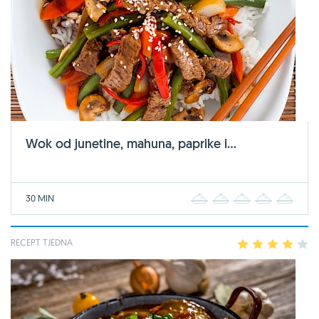
Wok od junetine, mahuna, paprike i...
30 MIN
1
2
3
4
5
RECEPT TJEDNA
1
2
3
4
5