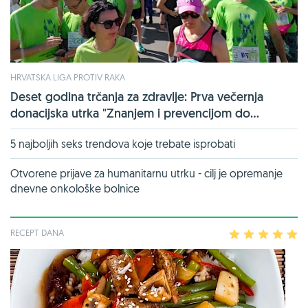
HRVATSKA LIGA PROTIV RAKA
Deset godina trčanja za zdravlje: Prva večernja
donacijska utrka "Znanjem i prevencijom do...
5 najboljih seks trendova koje trebate isprobati
Otvorene prijave za humanitarnu utrku - cilj je opremanje
dnevne onkološke bolnice
RECEPT DANA
1
2
3
4
5