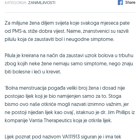
Share
KATEGORIJA:
ZANIMLJIVOSTI
Za milijune žena diljem svijeta koje svakoga mjeseca pate
od PMS-a, stiže dobra vijest. Naime, znanstvenici su razvili
pilulu koja će zaustaviti bol i neugodne simptome.
Pilula je kreirana na način da zaustavi uzrok bolova u trbuhu
zbog kojih neke žene nemaju samo simptome, nego znaju
biti bolesne i leći u krevet.
'Bolna menstruacija pogađa veliki broj žena i dosad nije
postojao lijek koji je bio namijenjen samo za to. Stoga
bismo ovo naše otkriće mogli nazvati iznimno važnim, jer
ne postoji nijedan lijek kao ovaj', istaknuo je dr. Jim Phillips iz
kompanije Vantia Therapeutics koja je otkrila lijek.
Lijek poznat pod nazivom VA111913 siguran je i ima tek