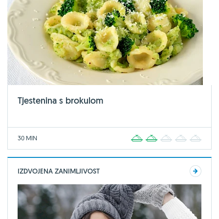
Tjestenina s brokulom
30 MIN
1
2
3
4
5
IZDVOJENA ZANIMLJIVOST