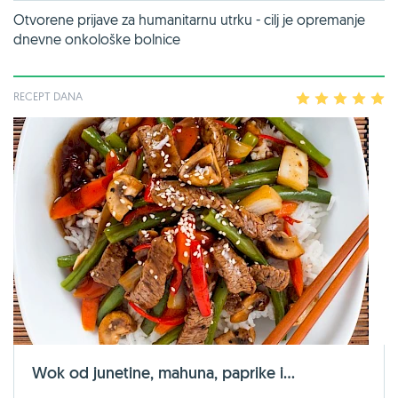
Otvorene prijave za humanitarnu utrku - cilj je opremanje
dnevne onkološke bolnice
RECEPT DANA
1
2
3
4
5
Wok od junetine, mahuna, paprike i...