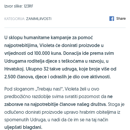
Izvor slike: 123RF
Share
KATEGORIJA:
ZANIMLJIVOSTI
U sklopu humanitarne kampanje za pomoć
najpotrebitijima, Violeta će donirati proizvode u
vrijednosti od 100.000 kuna. Donacija ide prema svim
Udrugama roditelja djece s teškoćama u razvoju, u
Hrvatskoj. Ukupno 32 takve udruga, koje broje više od
2.500 članova, djece i odraslih je dio ove aktivnosti.
Pod sloganom „Trebaju nas!“, Violeta želi u ovo
predbožićno razdoblje svima svratiti pozornost da
ne
zaborave na najpotrebitije članove našeg društva.
Stoga je
odlučeno donirati proizvode upravo hrabrim obiteljima iz
spomenutih Udruga, u nadi da će im se na taj način
uljepšati blagdani.