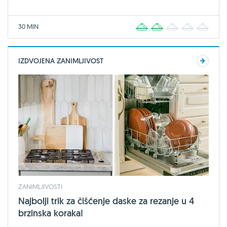
30 MIN
1
2
3
4
5
IZDVOJENA ZANIMLJIVOST
ZANIMLJIVOSTI
Najbolji trik za čišćenje daske za rezanje u 4
brzinska koraka!