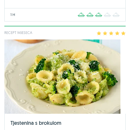
1 H
1
2
3
4
5
RECEPT MJESECA
1
2
3
4
5
Tjestenina s brokulom