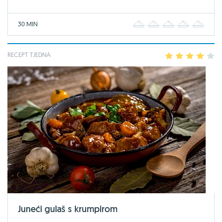
30 MIN
1
2
3
4
5
RECEPT TJEDNA
1
2
3
4
5
Juneći gulaš s krumpirom