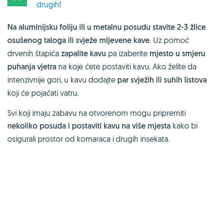
drugih
!
Na aluminijsku foliju ili u metalnu posudu stavite 2-3 žlice
osušenog taloga ili svježe mljevene kave
. Uz pomoć
drvenih štapića
zapalite kavu
pa izaberite
mjesto u smjeru
puhanja vjetra
na koje ćete postaviti kavu. Ako želite da
intenzivnije gori, u kavu dodajte
par svježih ili suhih listova
koji će pojačati vatru.
Svi koji imaju zabavu na otvorenom mogu pripremiti
nekoliko posuda i postaviti kavu na više mjesta
kako bi
osigurali prostor od komaraca i drugih insekata.