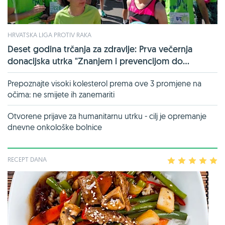
HRVATSKA LIGA PROTIV RAKA
Deset godina trčanja za zdravlje: Prva večernja
donacijska utrka "Znanjem i prevencijom do...
Prepoznajte visoki kolesterol prema ove 3 promjene na
očima: ne smijete ih zanemariti
Otvorene prijave za humanitarnu utrku - cilj je opremanje
dnevne onkološke bolnice
RECEPT DANA
1
2
3
4
5