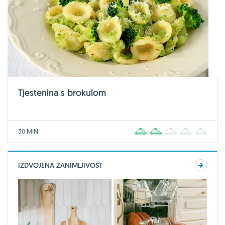
Tjestenina s brokulom
30 MIN
1
2
3
4
5
IZDVOJENA ZANIMLJIVOST