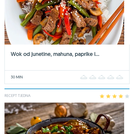
Wok od junetine, mahuna, paprike i...
30 MIN
1
2
3
4
5
RECEPT TJEDNA
1
2
3
4
5