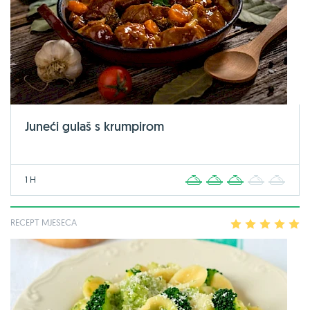
Juneći gulaš s krumpirom
1 H
1
2
3
4
5
RECEPT MJESECA
1
2
3
4
5