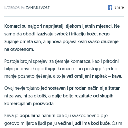
Share
KATEGORIJA:
ZANIMLJIVOSTI
Komarci su najgori neprijatelji tijekom ljetnih mjeseci. Ne
samo da obodi izazivaju svrbež i iritaciju kože, nego
zujanje ometa san, a njihova pojava kvari svako druženje
na otvorenom.
Postoje brojni sprejevi za tjeranje komaraca, kao i prirodni
biljni pripravci koji odbijaju komarce, no postoji još jedno,
manje poznato rješenje, a to je
vaš omiljeni napitak – kava.
Ovaj nevjerojatno
jednostavan i prirodan način nije štetan
ni za vas, ni za okoliš, a dalje bolje rezultate od skupih,
komercijalnih proizvoda.
Kava je
popularna namirnica
koju svakodnevno pije
gotovo milijarda ljudi pa ju
većina ljudi ima kod kuće
. Osim