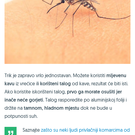
Trik je zapravo vrlo jednostavan. Možete koristiti
mljevenu
kavu
iz vrećice ili
korišteni talog
od kave, rezultat će biti isti.
Ako koristite iskorišteni talog,
prvo ga morate osušiti jer
inače neće gorjeti
. Talog rasporedite po aluminijskoj foliji i
držite na
tamnom, hladnom mjestu
dok ne bude u
potpunosti suh.
Saznajte
zašto su neki ljudi privlačniji komarcima od