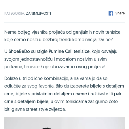
Share
KATEGORIJA:
ZANIMLJIVOSTI
Nema boljeg vjesnika proljeća od genijalnih novih tenisica
koje ćemo nositi u bezbroj trendi kombinacija, zar ne?
U
ShoeBeDo
su stigle
Pumine Cali tenisice
, koje osvajaju
svojom jednostavnošću i modelom nosivim u svim
prilikama, tenisice koje obožavamo ovog proljeća!
Dolaze u tri odlične kombinacije, a na vama je da se
odlučite za svog favorita. Bilo da izaberete
bijele s detaljem
crne, bijele s privlačnim detaljem crvene i ružičaste ili pak
crne s detaljem bijele,
u ovim tenisicama zasigurno ćete
biti glavna street style zvijezda.