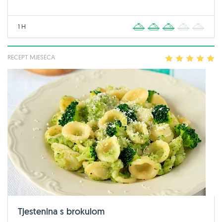
1 H
1
2
3
4
5
RECEPT MJESECA
1
2
3
4
5
Tjestenina s brokulom