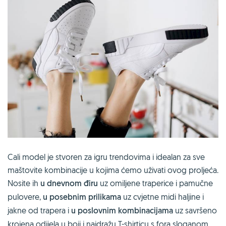
Cali model je stvoren za igru trendovima i idealan za sve
maštovite kombinacije u kojima ćemo uživati ovog proljeća.
Nosite ih
u dnevnom điru
uz omiljene traperice i pamučne
pulovere,
u posebnim prilikama
uz cvjetne midi haljine i
jakne od trapera i
u poslovnim kombinacijama
uz savršeno
krojena odijela u boji i najdražu T-shirticu s fora sloganom.