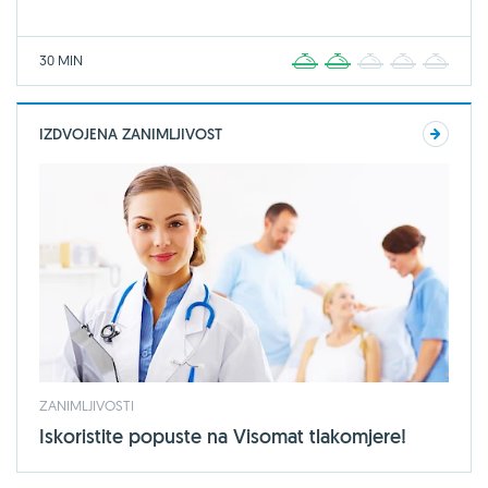
30 MIN
1
2
3
4
5
IZDVOJENA ZANIMLJIVOST
ZANIMLJIVOSTI
Iskoristite popuste na Visomat tlakomjere!