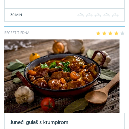
30 MIN
1
2
3
4
5
RECEPT TJEDNA
1
2
3
4
5
Juneći gulaš s krumpirom