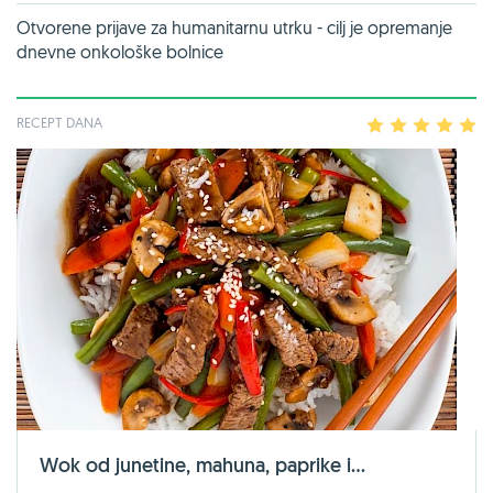
Otvorene prijave za humanitarnu utrku - cilj je opremanje
dnevne onkološke bolnice
RECEPT DANA
1
2
3
4
5
Wok od junetine, mahuna, paprike i...