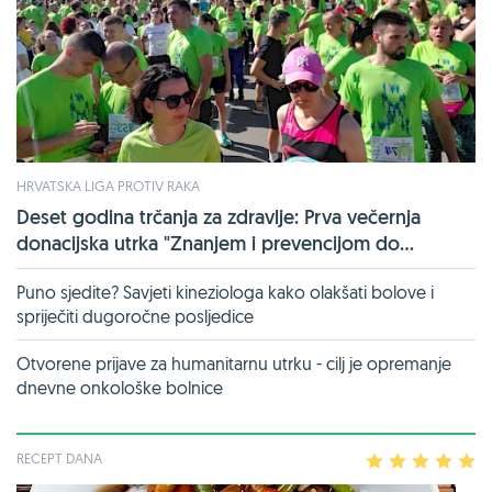
HRVATSKA LIGA PROTIV RAKA
Deset godina trčanja za zdravlje: Prva večernja
donacijska utrka "Znanjem i prevencijom do...
Puno sjedite? Savjeti kineziologa kako olakšati bolove i
spriječiti dugoročne posljedice
Otvorene prijave za humanitarnu utrku - cilj je opremanje
dnevne onkološke bolnice
RECEPT DANA
1
2
3
4
5