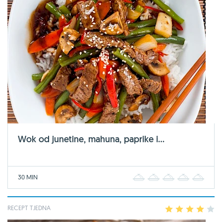
Wok od junetine, mahuna, paprike i...
30 MIN
1
2
3
4
5
RECEPT TJEDNA
1
2
3
4
5