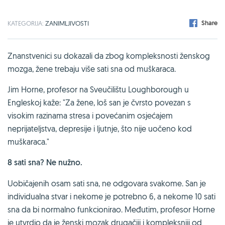
Share
KATEGORIJA:
ZANIMLJIVOSTI
Znanstvenici su dokazali da zbog kompleksnosti ženskog
mozga, žene trebaju više sati sna od muškaraca.
Jim Horne, profesor na Sveučilištu Loughborough u
Engleskoj kaže: "Za žene, loš san je čvrsto povezan s
visokim razinama stresa i povećanim osjećajem
neprijateljstva, depresije i ljutnje, što nije uočeno kod
muškaraca."
8 sati sna? Ne nužno.
Uobičajenih osam sati sna, ne odgovara svakome. San je
individualna stvar i nekome je potrebno 6, a nekome 10 sati
sna da bi normalno funkcionirao. Međutim, profesor Horne
je utvrdio da je ženski mozak drugačiji i kompleksniji od