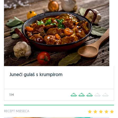
Juneći gulaš s krumpirom
1 H
1
2
3
4
5
RECEPT MJESECA
1
2
3
4
5