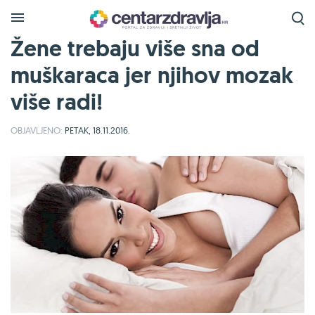
Žene trebaju više sna od
muškaraca jer njihov mozak
više radi!
OBJAVLJENO:
PETAK, 18.11.2016.