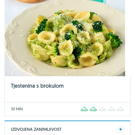
Tjestenina s brokulom
30 MIN
1
2
3
4
5
IZDVOJENA ZANIMLJIVOST