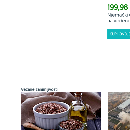
199,98
Njemački 
na vodeni f
KUPI OVDJ
Vezane zanimljivosti