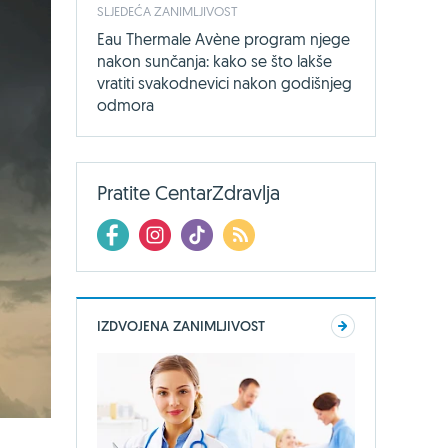
SLJEDEĆA ZANIMLJIVOST
Eau Thermale Avène program njege
nakon sunčanja: kako se što lakše
vratiti svakodnevici nakon godišnjeg
odmora
Pratite CentarZdravlja
IZDVOJENA ZANIMLJIVOST