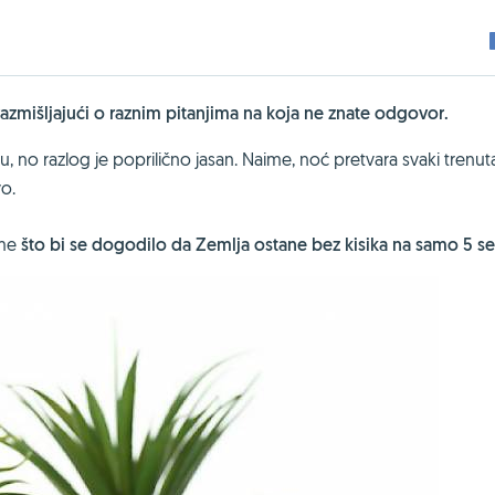
azmišljajući o raznim pitanjima na koja ne znate odgovor.
ću, no razlog je poprilično jasan. Naime, noć pretvara svaki trenut
vo.
ome
što bi se dogodilo da Zemlja ostane bez kisika na samo 5 s