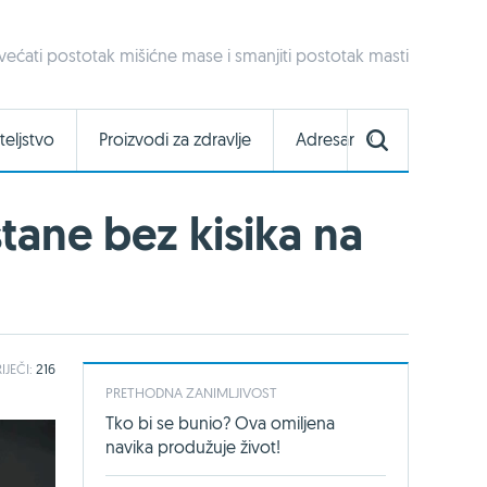
ćati postotak mišićne mase i smanjiti postotak masti
teljstvo
Proizvodi za zdravlje
Adresar
tane bez kisika na
IJEČI:
216
PRETHODNA ZANIMLJIVOST
Tko bi se bunio? Ova omiljena
navika produžuje život!