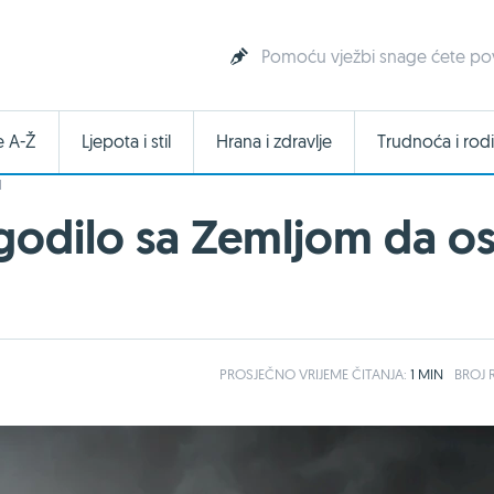
Pomoću vježbi snage ćete pove
e A-Ž
Ljepota i stil
Hrana i zdravlje
Trudnoća i rodi
I
ogodilo sa Zemljom da os
PROSJEČNO
VRIJEME ČITANJA:
1 MIN
BROJ R