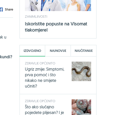
Share
ZANIMLJIVOSTI
Iskoristite popuste na Visomat
tlakomjere!
ak u
IZDVOJENO
NAJNOVIJE
NAJČITANIJE
ekundi?
ZDRAVLJE OPĆENITO
Ugriz zmije: Simptomi,
prva pomoć i što
nikako ne smijete
učiniti?
ZDRAVLJE OPĆENITO
Što ako slučajno
pojedete plijesan? I je