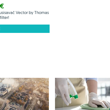
 €
usisavač Vector by Thomas
ilter!
E