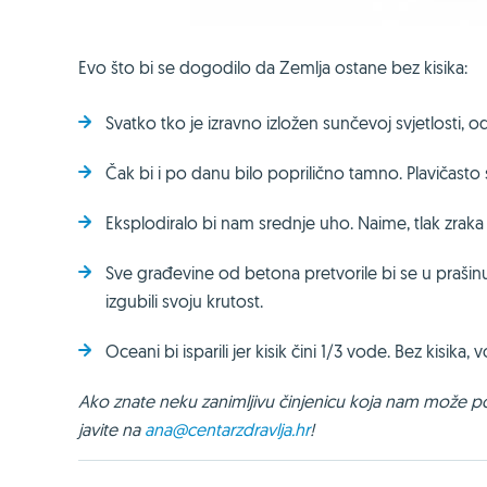
Evo što bi se dogodilo da Zemlja ostane bez kisika:
Svatko tko je izravno izložen sunčevoj svjetlosti, o
Čak bi i po danu bilo poprilično tamno. Plavičasto s
Eksplodiralo bi nam srednje uho. Naime, tlak zraka 
Sve građevine od betona pretvorile bi se u prašinu
izgubili svoju krutost.
Oceani bi isparili jer kisik čini 1/3 vode. Bez kisika,
Ako znate neku zanimljivu činjenicu koja nam može pom
javite na
ana@centarzdravlja.hr
!