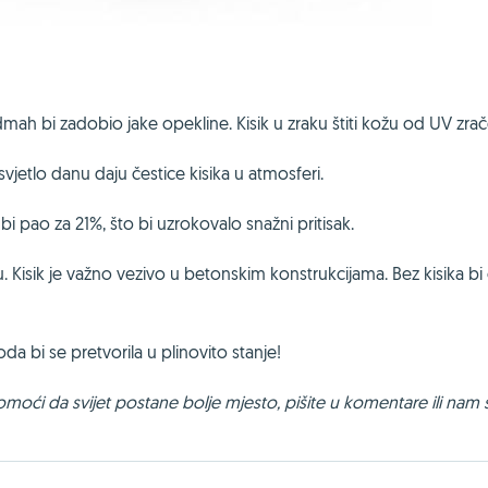
dmah bi zadobio jake opekline. Kisik u zraku štiti kožu od UV zrač
vjetlo danu daju čestice kisika u atmosferi.
bi pao za 21%, što bi uzrokovalo snažni pritisak.
. Kisik je važno vezivo u betonskim konstrukcijama. Bez kisika 
 voda bi se pretvorila u plinovito stanje!
oći da svijet postane bolje mjesto, pišite u komentare ili nam 