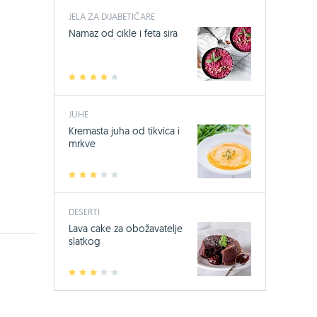
JELA ZA DIJABETIČARE
Namaz od cikle i feta sira
1
2
3
4
5
JUHE
Kremasta juha od tikvica i
mrkve
1
2
3
4
5
DESERTI
Lava cake za obožavatelje
slatkog
1
2
3
4
5