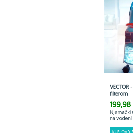
VECTOR - 
filterom
199,98
Njemački 
na vodeni f
KUPI OVDJ