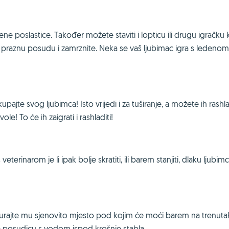
jene poslastice. Također možete staviti i lopticu ili drugu igračku 
e u praznu posudu i zamrznite. Neka se vaš ljubimac igra s ledenom
jte svog ljubimca! Isto vrijedi i za tuširanje, a možete ih rashlad
e! To će ih zaigrati i rashladiti!
veterinarom je li ipak bolje skratiti, ili barem stanjiti, dlaku ljubimc
urajte mu sjenovito mjesto pod kojim će moći barem na trenuta
te posudicu s vodom ispod krošnje stabla.