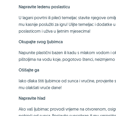
Napravite ledenu poslasticu
U lagani povrtni ili pileći temeljac stavite njegove omil
mu kasnije poslužiti za igru! Ulijte temeljac i dodatk
poslasticom i uživa u ljetnim mjesecima!
Okupajte svog ljubimca
Napunite plastični bazen ili kadu s mlakom vodom i okupa
pištoljima na vodu koje, pogotovo štenci, neizmjerno vol
Ošišajte ga
Iako dlaka štiti ljubimce od sunca i vrućine, provjerite s 
mu olakšati vruće dane!
Napravite hlad
Ako vaš ljubimac provodi vrijeme na otvorenom, osig
pobjeći od sunca. Postavite suncobran ili mu smjesti