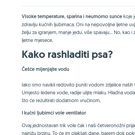
Visoke temperature, sparina i neumorno sunce
koje 
zdravlju kućnih ljubimaca. Oni na nepovoljne ljetne uvj
želju za igranjem, manje jedu, više spavaju... No, kao i
ljetne mjesece.
Kako rashladiti psa?
Češće mijenjajte vodu
Iako smo navikli redovito puniti vodom zdjelice naših 
Umjesto ledene vode, radije ulijte mlaku. Hladna voda ć
što će rezultirati dodatnom vrućinom.
I kućni ljubimci vole ventilator
Ovaj jednostavan trik vole čak i naši četveronožni prija
najnižu brzinu. To će im olakšati dane, barem dok pok