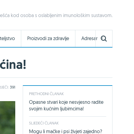
ajčešća kod osoba s oslabljenim imunološkim sustavom.
teljstvo
Proizvodi za zdravlje
Adresar
ćina!
IJEČI:
391
PRETHODNI ČLANAK
Opasne stvari koje nesvjesno radite
svojim kućnim ljubimcima!
SLJEDEĆI ČLANAK
Mogu li mačke i psi živjeti zajedno?