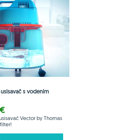
usisavač s vodenim
 €
usisavač Vector by Thomas
ilter!
E