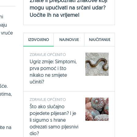
Znate li prepoznati znakove koji
mogu upućivati na srčani udar?
Uočite ih na vrijeme!
ni
maju
i vruće
IZDVOJENO
NAJNOVIJE
NAJČITANIJE
ZDRAVLJE OPĆENITO
Ugriz zmije: Simptomi,
prva pomoć i što
nikako ne smijete
učiniti?
šće.
etima,
ZDRAVLJE OPĆENITO
Što ako slučajno
pojedete plijesan? I je
li sigurno s hrane
odrezati samo pljesnivi
ite na
dio?