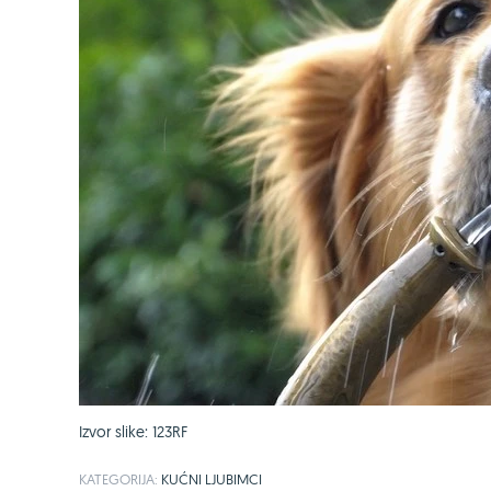
Izvor slike: 123RF
KATEGORIJA:
KUĆNI LJUBIMCI