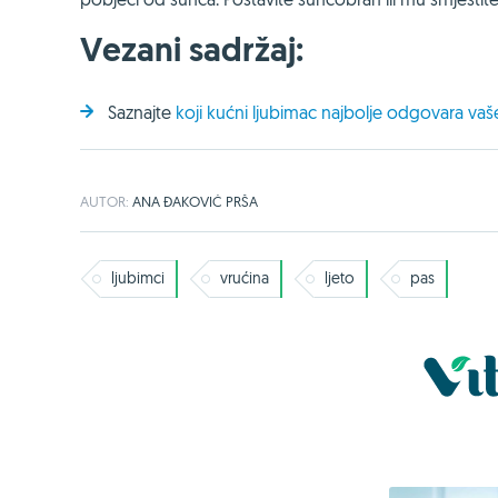
Vezani sadržaj:
Saznajte
koji kućni ljubimac najbolje odgovara 
AUTOR:
ANA ĐAKOVIĆ PRŠA
ljubimci
vrućina
ljeto
pas