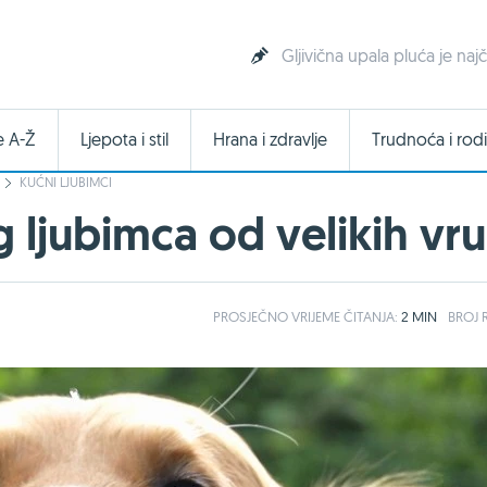
Gljivična upala pluća je n
e A-Ž
Ljepota i stil
Hrana i zdravlje
Trudnoća i rodi
KUĆNI LJUBIMCI
 ljubimca od velikih vru
PROSJEČNO
VRIJEME ČITANJA:
2 MIN
BROJ R