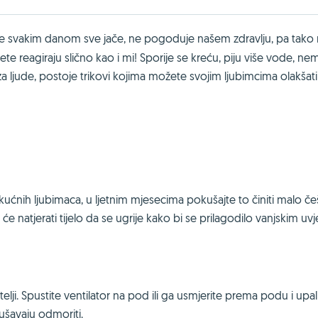
je svakim danom sve jače, ne pogoduje našem zdravlju, pa tako 
ete reagiraju slično kao i mi! Sporije se kreću, piju više vode, ne
 za ljude, postoje trikovi kojima možete svojim ljubimcima olakšat
kućnih ljubimaca, u ljetnim mjesecima pokušajte to činiti malo če
e natjerati tijelo da se ugrije kako bi se prilagodilo vanjskim uvj
telji. Spustite ventilator na pod ili ga usmjerite prema podu i upal
ušavaju odmoriti.