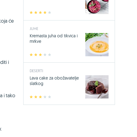
1
2
3
4
5
koja će
JUHE
Kremasta juha od tikvica i
mrkve
1
2
3
4
5
iti i
DESERTI
Lava cake za obožavatelje
slatkog
a i tako
1
2
3
4
5
k