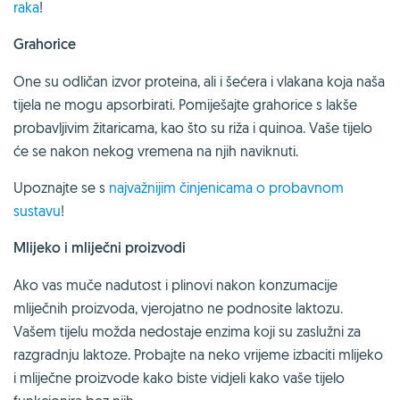
raka
!
Grahorice
One su odličan izvor proteina, ali i šećera i vlakana koja naša
tijela ne mogu apsorbirati. Pomiješajte grahorice s lakše
probavljivim žitaricama, kao što su riža i quinoa. Vaše tijelo
će se nakon nekog vremena na njih naviknuti.
Upoznajte se s
najvažnijim činjenicama o probavnom
sustavu
!
Mlijeko i mliječni proizvodi
Ako vas muče nadutost i plinovi nakon konzumacije
mliječnih proizvoda, vjerojatno ne podnosite laktozu.
Vašem tijelu možda nedostaje enzima koji su zaslužni za
razgradnju laktoze. Probajte na neko vrijeme izbaciti mlijeko
i mliječne proizvode kako biste vidjeli kako vaše tijelo