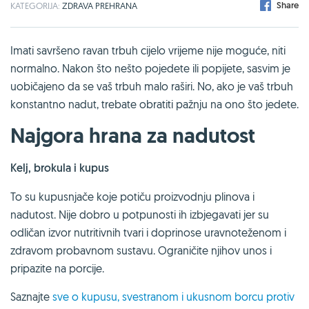
Share
KATEGORIJA:
ZDRAVA PREHRANA
Imati savršeno ravan trbuh cijelo vrijeme nije moguće, niti
normalno. Nakon što nešto pojedete ili popijete, sasvim je
uobičajeno da se vaš trbuh malo raširi. No, ako je vaš trbuh
konstantno nadut, trebate obratiti pažnju na ono što jedete.
Najgora hrana za nadutost
Kelj, brokula i kupus
To su kupusnjače koje potiču proizvodnju plinova i
nadutost. Nije dobro u potpunosti ih izbjegavati jer su
odličan izvor nutritivnih tvari i doprinose uravnoteženom i
zdravom probavnom sustavu. Ograničite njihov unos i
pripazite na porcije.
Saznajte
sve o kupusu, svestranom i ukusnom borcu protiv