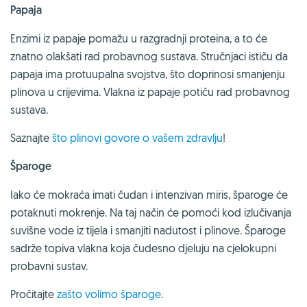
Papaja
Enzimi iz papaje pomažu u razgradnji proteina, a to će
znatno olakšati rad probavnog sustava. Stručnjaci ističu da
papaja ima protuupalna svojstva, što doprinosi smanjenju
plinova u crijevima. Vlakna iz papaje potiču rad probavnog
sustava.
Saznajte
što plinovi govore o vašem zdravlju
!
Šparoge
Iako će mokraća imati čudan i intenzivan miris, šparoge će
potaknuti mokrenje. Na taj način će pomoći kod izlučivanja
suvišne vode iz tijela i smanjiti nadutost i plinove. Šparoge
sadrže topiva vlakna koja čudesno djeluju na cjelokupni
probavni sustav.
Pročitajte
zašto volimo šparoge
.