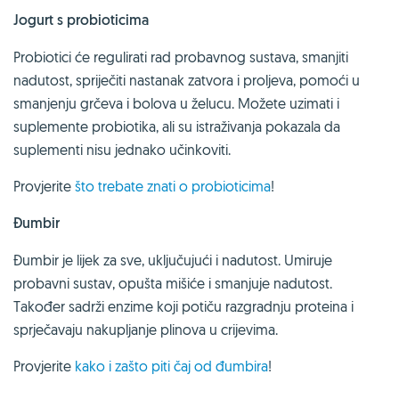
Jogurt s probioticima
Probiotici će regulirati rad probavnog sustava, smanjiti
nadutost, spriječiti nastanak zatvora i proljeva, pomoći u
smanjenju grčeva i bolova u želucu. Možete uzimati i
suplemente probiotika, ali su istraživanja pokazala da
suplementi nisu jednako učinkoviti.
Provjerite
što trebate znati o probioticima
!
Đumbir
Đumbir je lijek za sve, uključujući i nadutost. Umiruje
probavni sustav, opušta mišiće i smanjuje nadutost.
Također sadrži enzime koji potiču razgradnju proteina i
sprječavaju nakupljanje plinova u crijevima.
Provjerite
kako i zašto piti čaj od đumbira
!