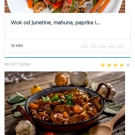
Wok od junetine, mahuna, paprike i...
30 MIN
1
2
3
4
5
RECEPT TJEDNA
1
2
3
4
5