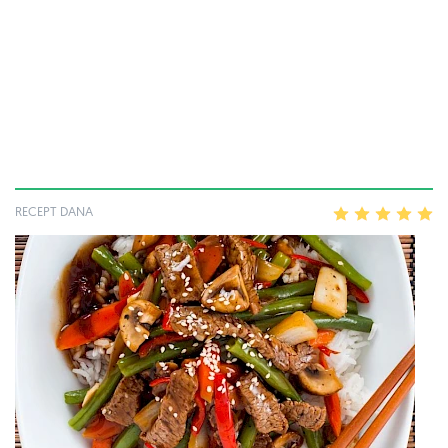
RECEPT DANA
1
2
3
4
5