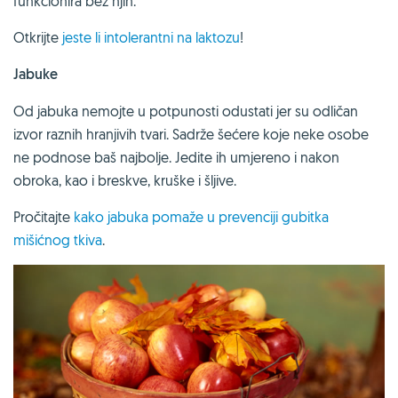
funkcionira bez njih.
Otkrijte
jeste li intolerantni na laktozu
!
Jabuke
Od jabuka nemojte u potpunosti odustati jer su odličan
izvor raznih hranjivih tvari. Sadrže šećere koje neke osobe
ne podnose baš najbolje. Jedite ih umjereno i nakon
obroka, kao i breskve, kruške i šljive.
Pročitajte
kako jabuka pomaže u prevenciji gubitka
mišićnog tkiva
.