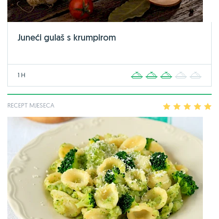
Juneći gulaš s krumpirom
1 H
1
2
3
4
5
RECEPT MJESECA
1
2
3
4
5