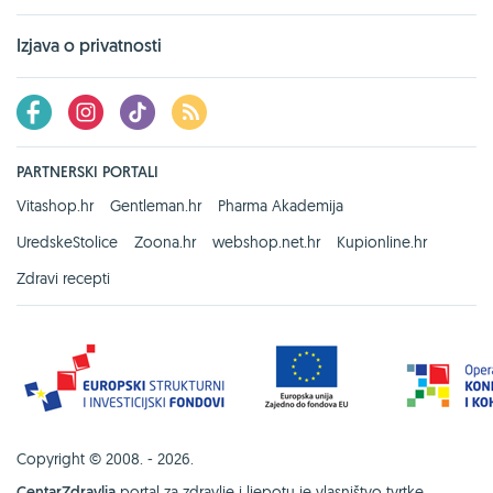
Izjava o privatnosti
PARTNERSKI PORTALI
Vitashop.hr
Gentleman.hr
Pharma Akademija
UredskeStolice
Zoona.hr
webshop.net.hr
Kupionline.hr
Zdravi recepti
Copyright © 2008. - 2026.
CentarZdravlja
portal za zdravlje i ljepotu je vlasništvo tvrtke