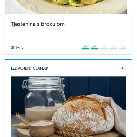
Tjestenina s brokulom
30 MIN
1
2
3
4
5
IZDVOJENI ČLANAK