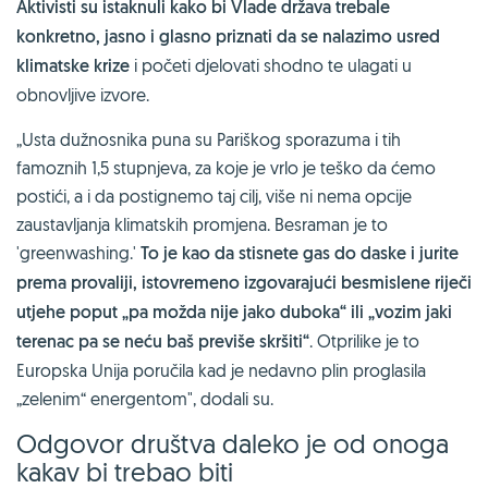
Aktivisti su istaknuli kako bi Vlade država trebale
konkretno, jasno i glasno priznati da se nalazimo usred
klimatske krize
i početi djelovati shodno te ulagati u
obnovljive izvore.
„Usta dužnosnika puna su Pariškog sporazuma i tih
famoznih 1,5 stupnjeva, za koje je vrlo je teško da ćemo
postići, a i da postignemo taj cilj, više ni nema opcije
zaustavljanja klimatskih promjena. Besraman je to
'greenwashing.'
To je kao da stisnete gas do daske i jurite
prema provaliji, istovremeno izgovarajući besmislene riječi
utjehe poput „pa možda nije jako duboka“ ili „vozim jaki
terenac pa se neću baš previše skršiti“
. Otprilike je to
Europska Unija poručila kad je nedavno plin proglasila
„zelenim“ energentom", dodali su.
Odgovor društva daleko je od onoga
kakav bi trebao biti