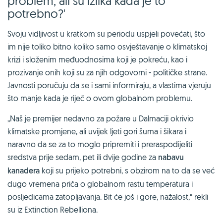
problem, ali su izlika kada je to
potrebno?'
Svoju vidljivost u kratkom su periodu uspjeli povećati, što
im nije toliko bitno koliko samo osvještavanje o klimatskoj
krizi i složenim međuodnosima koji je pokreću, kao i
prozivanje onih koji su za njih odgovorni - političke strane.
Javnosti poručuju da se i sami informiraju, a vlastima vjeruju
što manje kada je riječ o ovom globalnom problemu.
„Naš je premijer nedavno za požare u Dalmaciji okrivio
klimatske promjene, ali uvijek ljeti gori šuma i šikara i
naravno da se za to moglo pripremiti i preraspodijeliti
sredstva prije sedam, pet ili dvije godine za
nabavu
kanadera
koji su prijeko potrebni, s obzirom na to da se već
dugo vremena priča o globalnom rastu temperatura i
posljedicama zatopljavanja. Bit će još i gore, nažalost,“ rekli
su iz Extinction Rebelliona.