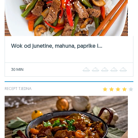
Wok od junetine, mahuna, paprike i...
30 MIN
1
2
3
4
5
RECEPT TJEDNA
1
2
3
4
5