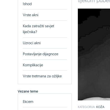
tijekom puber
Ishod
Vrste akni
Kada zatražiti savjet
liječnika?
Uzroci akni
Postavljanje dijagnoze
Komplikacije
Vrste tretmana za ožiljke
Vezane teme
Ekcem
KATEGORIJA:
KOŽA