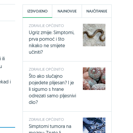
IZDVOJENO
NAJNOVIJE
NAJČITANIJE
ZDRAVLJE OPĆENITO
Ugriz zmije: Simptomi,
prva pomoć i što
nikako ne smijete
učiniti?
ili
u
ZDRAVLJE OPĆENITO
Što ako slučajno
ekad i
pojedete plijesan? I je
li sigurno s hrane
odrezati samo pljesnivi
dio?
ZDRAVLJE OPĆENITO
Simptomi tumora na
mozgu: Znate li