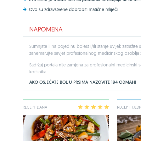
Ovo su zdravstvene dobrobiti matične mliječi
NAPOMENA
Sumnjate li na pojedinu bolest i/ili stanje uvijek zatražite s
zanemarujte savjet profesionalnog medicinskog osoblja zb
Sadržaj portala nije zamjena za profesionalni medicinski 
korisnika.
AKO OSJEĆATE BOL U PRSIMA NAZOVITE 194 ODMAH!
RECEPT DANA
1
2
3
4
5
RECEPT TJED