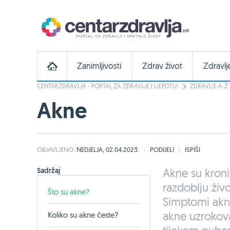
Zanimljivosti
Zdrav život
Zdravlj
CENTARZDRAVLJA - PORTAL ZA ZDRAVLJE I LJEPOTU!
ZDRAVLJE A-Ž
Akne
OBJAVLJENO:
NEDJELJA, 02.04.2023.
PODIJELI
ISPIŠI
Sadržaj
Akne su kroni
razdoblju živo
Što su akne?
Simptomi akni 
akne uzrokov
Koliko su akne česte?