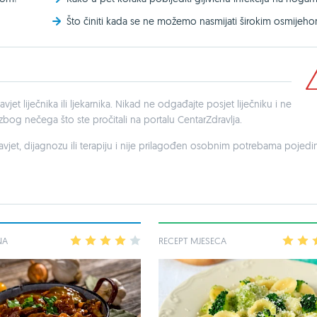
Što činiti kada se ne možemo nasmijati širokim osmijeh
avjet liječnika ili ljekarnika. Nikad ne odgađajte posjet liječniku i ne
og nečega što ste pročitali na portalu CentarZdravlja.
savjet, dijagnozu ili terapiju i nije prilagođen osobnim potrebama pojed
NA
1
2
3
4
5
RECEPT MJESECA
1
2