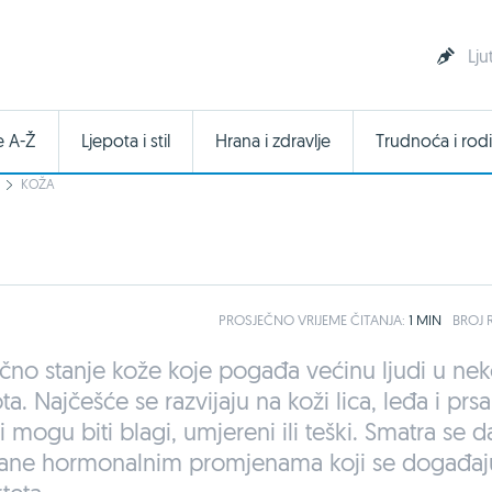
Lju
e A-Ž
Ljepota i stil
Hrana i zdravlje
Trudnoća i rodi
KOŽA
PROSJEČNO
VRIJEME ČITANJA:
1 MIN
BROJ R
čno stanje kože koje pogađa većinu ljudi u n
ta. Najčešće se razvijaju na koži lica, leđa i prsa
mogu biti blagi, umjereni ili teški. Smatra se d
ane hormonalnim promjenama koji se događaj