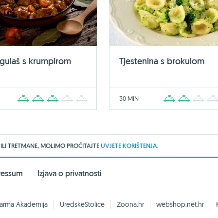
 gulaš s krumpirom
Tjestenina s brokulom
30 MIN
1
2
3
4
5
1
2
3
 ILI TRETMANE, MOLIMO PROČITAJTE
UVJETE KORIŠTENJA.
ressum
Izjava o privatnosti
arma Akademija
UredskeStolice
Zoona.hr
webshop.net.hr