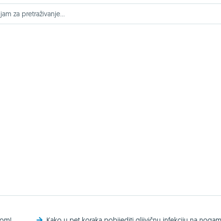
kom!
Kako u pet koraka pobijediti gljivičnu infekciju na noga