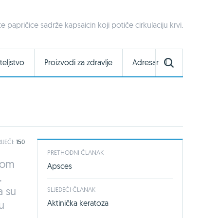
te papričice sadrže kapsaicin koji potiče cirkulaciju krvi.
teljstvo
Proizvodi za zdravlje
Adresar
IJEČI:
150
PRETHODNI ČLANAK
ekom
Apsces
.
a su
SLJEDEĆI ČLANAK
u
Aktinička keratoza