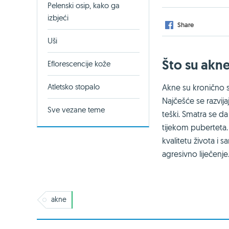
Pelenski osip, kako ga
izbjeći
Share
Uši
Što su akn
Eflorescencije kože
Atletsko stopalo
Akne su kronično s
Najčešće se razvijaj
Sve vezane teme
teški. Smatra se 
tijekom puberteta.
kvalitetu života i
agresivno liječenje
akne