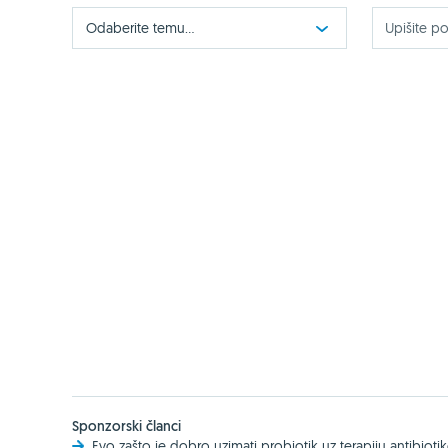
Odaberite temu...
Sponzorski članci
Evo zašto je dobro uzimati probiotik uz terapiju antibioti