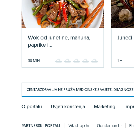
Wok od junetine, mahuna,
Juneći
paprike i...
30 MIN
1 H
1
2
3
4
5
CENTARZDRAVLJA NE PRUŽA MEDICINSKE SAVJETE, DIJAGNOZE
O portalu
Uvjeti korištenja
Marketing
Imp
PARTNERSKI PORTALI
Vitashop.hr
Gentleman.hr
Ph