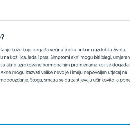
e?
tanje kože koje pogađa većinu ljudi u nekom razdoblju života.
u na koži lica, leđa i prsa. Simptomi akni mogu biti blagi, umjereni 
da su akne uzrokovane hormonalnim promjenama koji se događaj
 Akne mogu izazvati velike nevolje i imaju nepovoljan utjecaj na
 samopouzdanje. Stoga, smatra se da zahtijevaju učinkovito, a pon
.