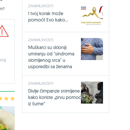
ZANIMLJIVOSTI
om?
I tvoj korak može
pomoći! Evo kako...
ZANIMLJIVOSTI
Muškarci su skloniji
umiranju od "sindroma
slomljenog srca" u
inog
usporedbi sa ženama
ZANIMLJIVOSTI
Divlje čimpanze snimljene
kako koriste „prvu pomoć
3
4
5
iz šume“