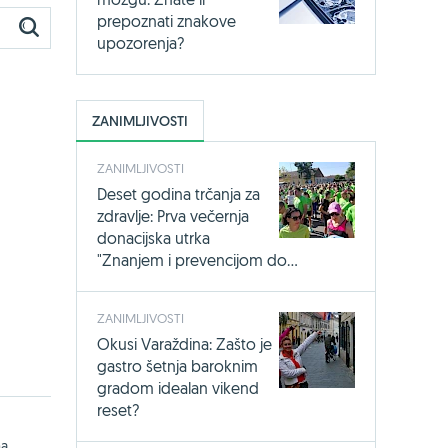
prepoznati znakove
upozorenja?
ZANIMLJIVOSTI
ZANIMLJIVOSTI
Deset godina trčanja za
zdravlje: Prva večernja
donacijska utrka
"Znanjem i prevencijom do...
ZANIMLJIVOSTI
Okusi Varaždina: Zašto je
gastro šetnja baroknim
gradom idealan vikend
reset?
ma