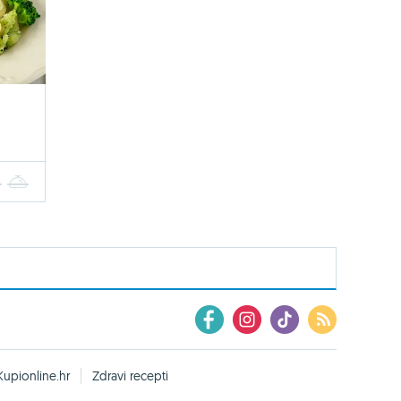
4
5
Kupionline.hr
Zdravi recepti