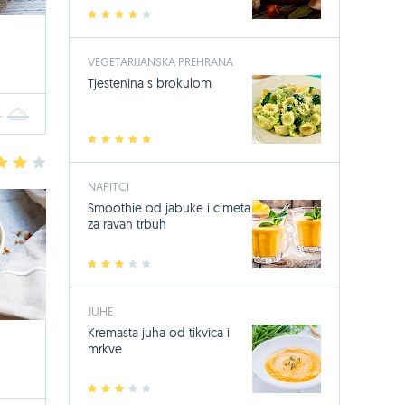
1
2
3
4
5
VEGETARIJANSKA PREHRANA
Tjestenina s brokulom
4
5
1
2
3
4
5
3
4
5
NAPITCI
Smoothie od jabuke i cimeta
za ravan trbuh
1
2
3
4
5
JUHE
Kremasta juha od tikvica i
mrkve
1
2
3
4
5