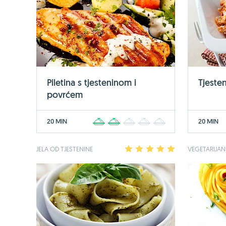
Piletina s tjesteninom i
Tjeste
povrćem
20 MIN
20 MIN
1
2
3
4
5
JELA OD TJESTENINE
1
2
3
4
5
VEGETARIJA