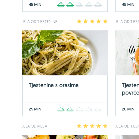
45 MIN
45 MIN
1
2
3
4
5
JELA OD TJESTENINE
1
2
3
4
5
JELA OD TJES
Tjestenina s orasima
Tjeste
povrć
25 MIN
20 MIN
1
2
3
4
5
JELA OD MESA
1
2
3
4
5
JELA OD TJES