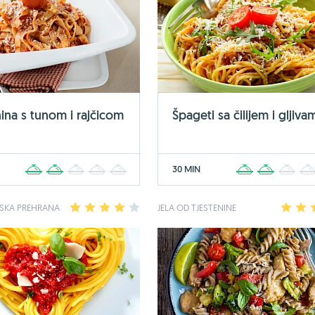
nina s tunom i rajčicom
Špageti sa čilijem i gljiva
30 MIN
1
2
3
4
5
1
2
3
NSKA PREHRANA
1
2
3
4
5
JELA OD TJESTENINE
1
2