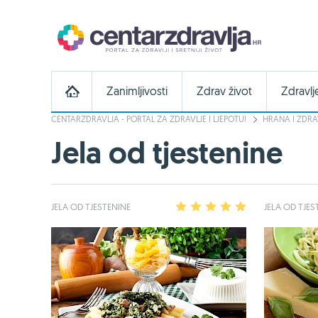
Zanimljivosti
Zdrav život
Zdravlj
CENTARZDRAVLJA - PORTAL ZA ZDRAVLJE I LJEPOTU!
HRANA I ZDRA
Jela od tjestenine
JELA OD TJESTENINE
1
2
3
4
5
JELA OD TJES