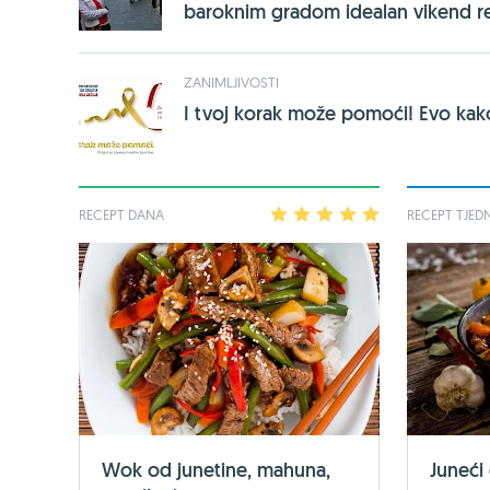
baroknim gradom idealan vikend r
ZANIMLJIVOSTI
I tvoj korak može pomoći! Evo kako
RECEPT DANA
1
2
3
4
5
RECEPT TJED
Wok od junetine, mahuna,
Juneći