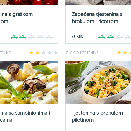
nina s graškom i
Zapečena tjestenina s
inom
brokulom i ricottom
45 MIN
1
2
3
4
5
1
2
3
TENINE
1
2
3
4
5
JELA OD TJESTENINE
1
2
nina sa šampinjonima i
Tjestenina s brokulom i
icama
piletinom