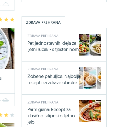
4
5
3
4
5
ZDRAVA PREHRANA
ZDRAVA PREHRANA
Pet jednostavnih ideja za
ljetni ručak - s tjesteninom
ZDRAVA PREHRANA
Zobene pahuljice: Najbolji
a
recepti za zdrave obroke
4
5
ZDRAVA PREHRANA
Parmigiana: Recept za
3
4
5
klasično talijansko ljetno
jelo