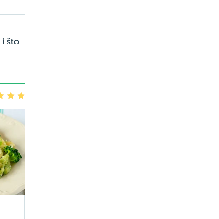
i što
3
4
5