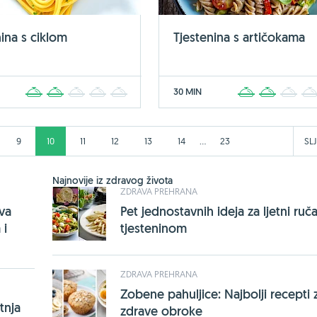
nina s ciklom
Tjestenina s artičokama
30 MIN
1
2
3
4
5
1
2
3
...
9
10
11
12
13
14
23
SL
Najnovije iz zdravog života
ZDRAVA PREHRANA
rva
Pet jednostavnih ideja za ljetni ruča
 i
tjesteninom
ZDRAVA PREHRANA
Zobene pahuljice: Najbolji recepti 
tnja
zdrave obroke