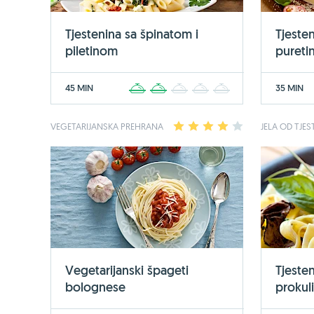
Tjestenina sa špinatom i
Tjeste
piletinom
puret
45 MIN
35 MIN
1
2
3
4
5
VEGETARIJANSKA PREHRANA
1
2
3
4
5
JELA OD TJES
Vegetarijanski špageti
Tjeste
bolognese
prokul