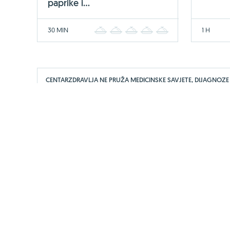
paprike i...
30 MIN
1 H
1
2
3
4
5
CENTARZDRAVLJA NE PRUŽA MEDICINSKE SAVJETE, DIJAGNOZE
O portalu
Uvjeti korištenja
Marketing
Imp
PARTNERSKI PORTALI
Vitashop.hr
Gentleman.hr
Ph
Copyright © 2008. - 2026.
CentarZdravlja
portal za zdravlje i