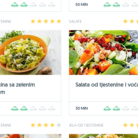
50 MIN
1
2
3
4
5
1
2
3
TENINE
1
2
3
4
5
SALATE
1
2
nina sa zelenim
Salata od tjestenine i voć
em
30 MIN
1
2
3
4
5
1
2
3
TENINE
1
2
3
4
5
JELA OD TJESTENINE
1
2