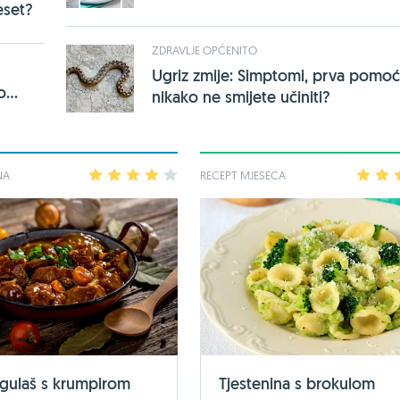
eset?
ZDRAVLJE OPĆENITO
Ugriz zmije: Simptomi, prva pomoć 
...
nikako ne smijete učiniti?
NA
1
2
3
4
5
RECEPT MJESECA
1
2
 gulaš s krumpirom
Tjestenina s brokulom