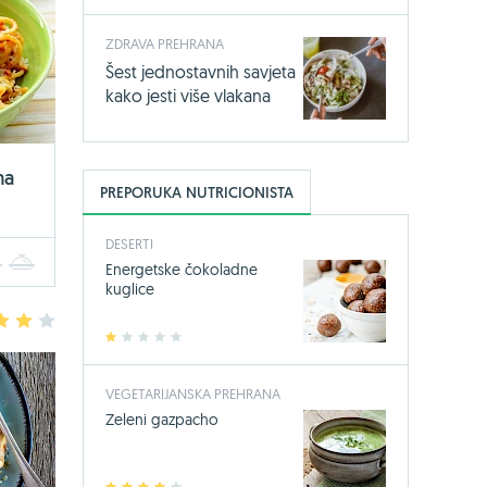
ZDRAVA PREHRANA
Šest jednostavnih savjeta
kako jesti više vlakana
ma
PREPORUKA NUTRICIONISTA
DESERTI
4
5
Energetske čokoladne
kuglice
3
4
5
1
2
3
4
5
VEGETARIJANSKA PREHRANA
Zeleni gazpacho