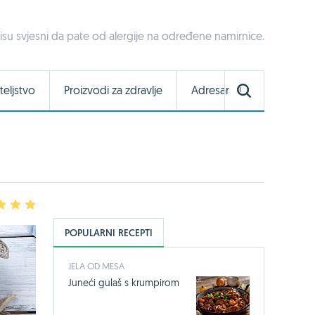
nisu svjesni da pate od alergije na određene namirnice.
teljstvo
Proizvodi za zdravlje
Adresar
3
4
5
POPULARNI RECEPTI
JELA OD MESA
Juneći gulaš s krumpirom