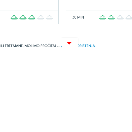
30 MIN
1
2
3
4
5
1
2
3
 ILI TRETMANE, MOLIMO PROČITAJTE
UVJETE KORIŠTENJA.
ressum
Izjava o privatnosti
arma Akademija
UredskeStolice
Zoona.hr
webshop.net.hr
 ljepotu je vlasništvo tvrtke
Kreativna poslovna rješenja d.o.o.