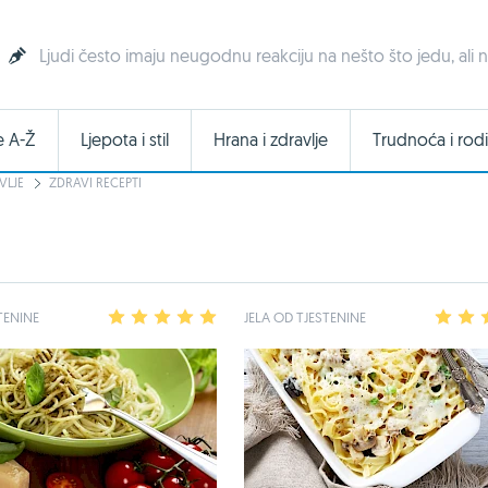
Ljudi često imaju neugodnu reakciju na nešto što jedu, ali 
e A-Ž
Ljepota i stil
Hrana i zdravlje
Trudnoća i rodi
VLJE
ZDRAVI RECEPTI
TENINE
1
2
3
4
5
JELA OD TJESTENINE
1
2