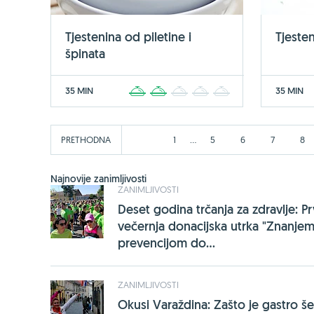
Tjestenina od piletine i
Tjeste
špinata
35 MIN
35 MIN
1
2
3
4
5
...
PRETHODNA
1
5
6
7
8
Najnovije zanimljivosti
ZANIMLJIVOSTI
Deset godina trčanja za zdravlje: P
večernja donacijska utrka "Znanjem
prevencijom do...
ZANIMLJIVOSTI
Okusi Varaždina: Zašto je gastro še