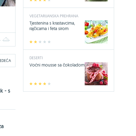
1
2
3
4
5
VEGETARIJANSKA PREHRANA
Tjestenina s krastavcima,
rajčicama i feta sirom
4
5
1
2
3
4
5
DESERTI
JEDEĆA
Voćni mousse sa čokoladom
1
2
3
4
5
k - s
za