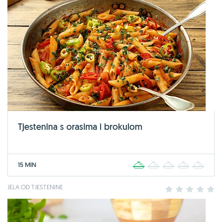
Tjestenina s orasima i brokulom
15 MIN
1
2
3
4
5
JELA OD TJESTENINE
1
2
3
4
5