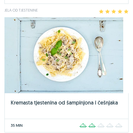
JELA OD TJESTENINE
1
2
3
4
5
Kremasta tjestenina od šampinjona i češnjaka
35 MIN
1
2
3
4
5