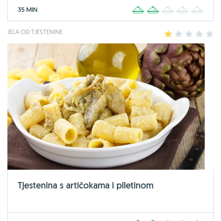
35 MIN
1
2
3
4
5
JELA OD TJESTENINE
1
2
3
4
5
Tjestenina s artičokama i piletinom