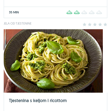
35 MIN
1
2
3
4
5
JELA OD TJESTENINE
1
2
3
4
5
Tjestenina s keljom i ricottom