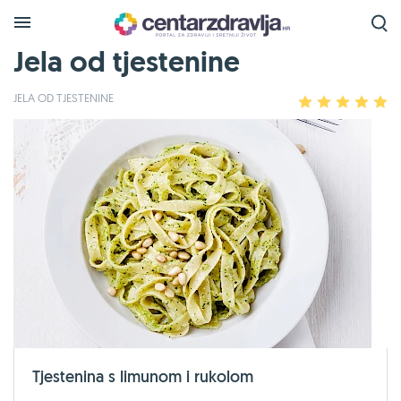
Jela od tjestenine
JELA OD TJESTENINE
1
2
3
4
5
Tjestenina s limunom i rukolom