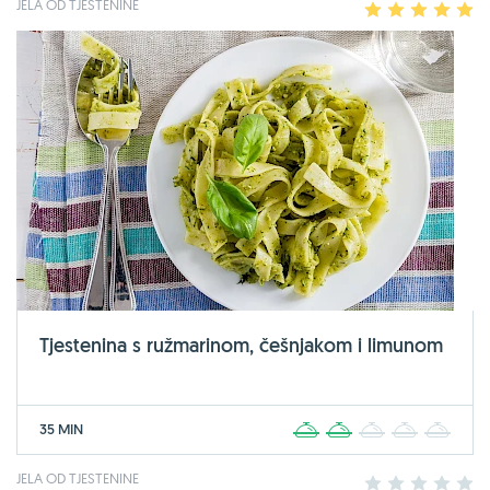
JELA OD TJESTENINE
1
2
3
4
5
Tjestenina s ružmarinom, češnjakom i limunom
35 MIN
1
2
3
4
5
JELA OD TJESTENINE
1
2
3
4
5