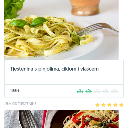
Tjestenina s pinjolima, ciklom i vlascem
1:55H
1
2
3
4
5
JELA OD TJESTENINE
1
2
3
4
5