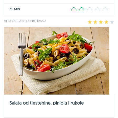
35 MIN
1
2
3
4
5
VEGETARIJANSKA PREHRANA
1
2
3
4
5
Salata od tjestenine, pinjola i rukole