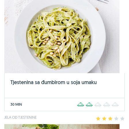
Tjestenina sa đumbirom u soja umaku
30 MIN
1
2
3
4
5
JELA OD TJESTENINE
1
2
3
4
5