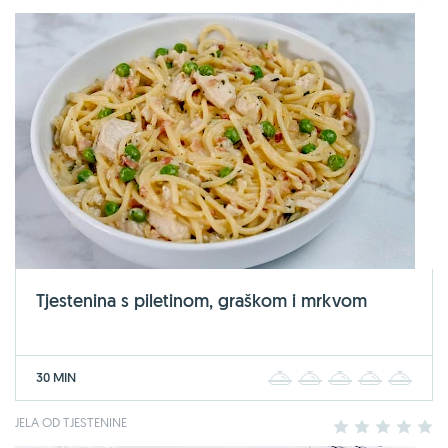
Tjestenina s piletinom, graškom i mrkvom
30 MIN
1
2
3
4
5
JELA OD TJESTENINE
1
2
3
4
5