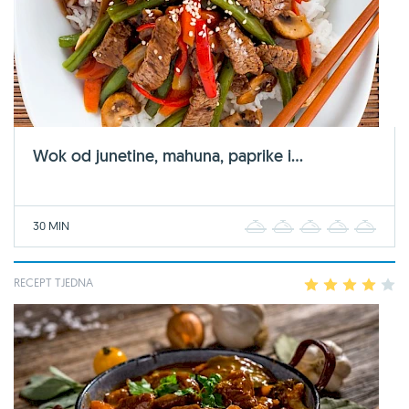
Wok od junetine, mahuna, paprike i...
30 MIN
1
2
3
4
5
RECEPT TJEDNA
1
2
3
4
5