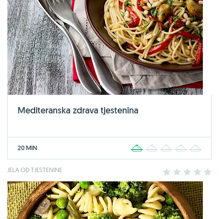
Mediteranska zdrava tjestenina
20 MIN
1
2
3
4
5
JELA OD TJESTENINE
1
2
3
4
5