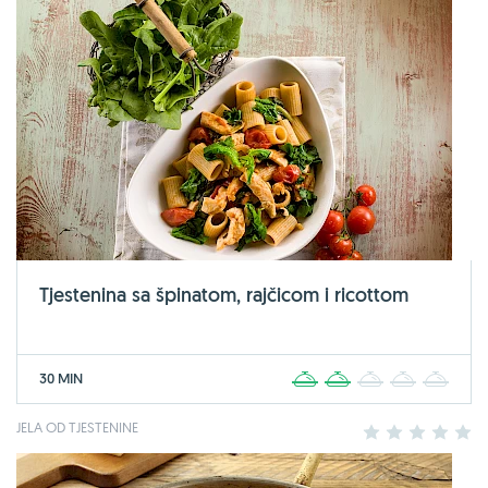
Tjestenina sa špinatom, rajčicom i ricottom
30 MIN
1
2
3
4
5
JELA OD TJESTENINE
1
2
3
4
5