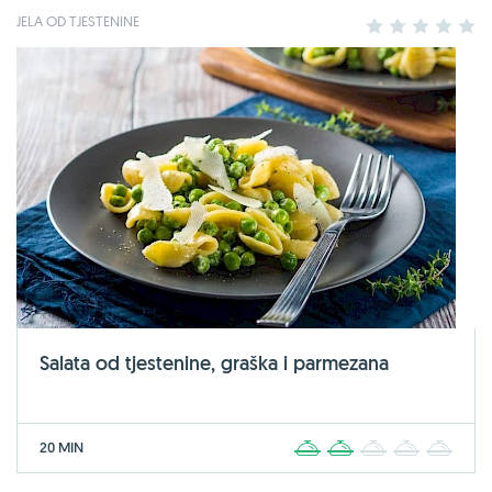
JELA OD TJESTENINE
1
2
3
4
5
Salata od tjestenine, graška i parmezana
20 MIN
1
2
3
4
5