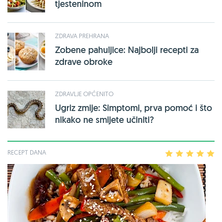
tjesteninom
ZDRAVA PREHRANA
Zobene pahuljice: Najbolji recepti za
zdrave obroke
ZDRAVLJE OPĆENITO
Ugriz zmije: Simptomi, prva pomoć i što
nikako ne smijete učiniti?
RECEPT DANA
1
2
3
4
5