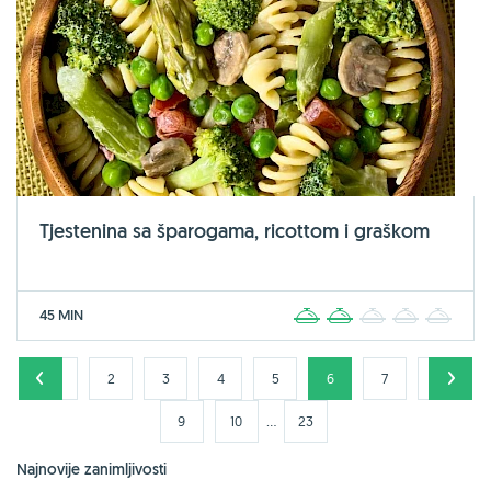
Tjestenina sa šparogama, ricottom i graškom
45 MIN
1
2
3
4
5
1
2
3
4
5
6
7
8
...
9
10
23
Najnovije zanimljivosti