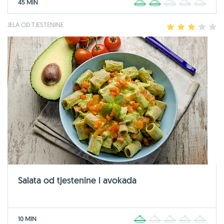
45 MIN
1
2
3
4
5
JELA OD TJESTENINE
1
2
3
4
5
Salata od tjestenine i avokada
10 MIN
1
2
3
4
5