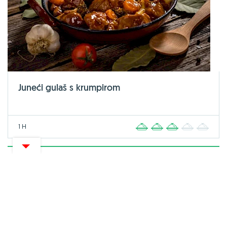
Juneći gulaš s krumpirom
1 H
1
2
3
4
5
RECEPT MJESECA
1
2
3
4
5