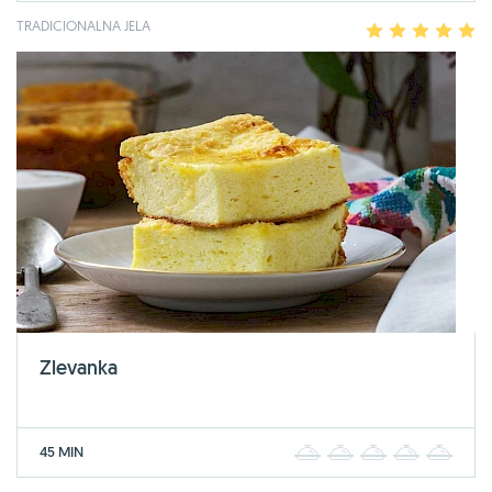
TRADICIONALNA JELA
1
2
3
4
5
Zlevanka
45 MIN
1
2
3
4
5