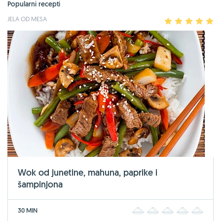
Popularni recepti
JELA OD MESA
1
2
3
4
5
Wok od junetine, mahuna, paprike i
šampinjona
30 MIN
1
2
3
4
5