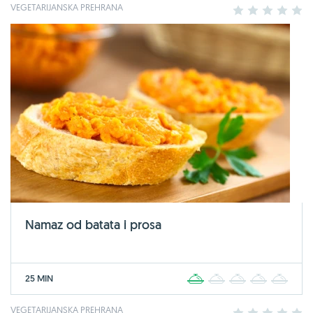
VEGETARIJANSKA PREHRANA
1
2
3
4
5
Namaz od batata i prosa
25 MIN
1
2
3
4
5
VEGETARIJANSKA PREHRANA