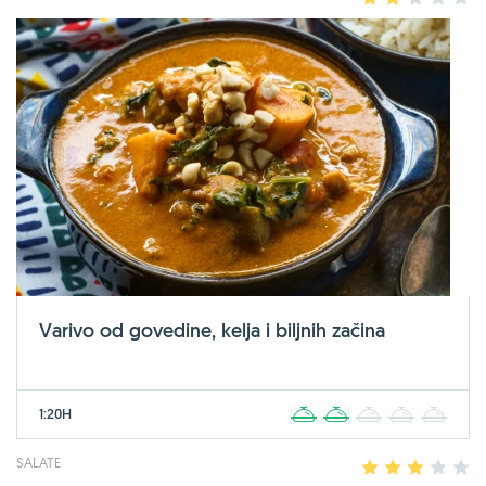
Varivo od govedine, kelja i biljnih začina
1:20H
1
2
3
4
5
SALATE
1
2
3
4
5