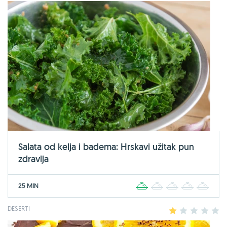
Salata od kelja i badema: Hrskavi užitak pun
zdravlja
25 MIN
1
2
3
4
5
DESERTI
1
2
3
4
5