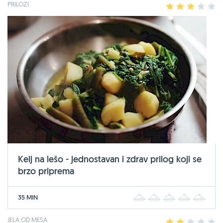
PRILOZI
1
2
3
4
5
Kelj na lešo - jednostavan i zdrav prilog koji se
brzo priprema
35 MIN
1
2
3
4
5
JELA OD MESA
1
2
3
4
5