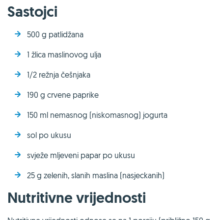
Sastojci
500 g patlidžana
1 žlica maslinovog ulja
1/2 režnja češnjaka
190 g crvene paprike
150 ml nemasnog (niskomasnog) jogurta
sol po ukusu
svježe mljeveni papar po ukusu
25 g zelenih, slanih maslina (nasjeckanih)
Nutritivne vrijednosti