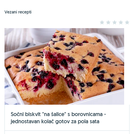
Vezani recepti
1
2
3
4
5
Sočni biskvit "na šalice" s borovnicama -
jednostavan kolač gotov za pola sata