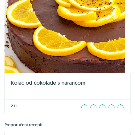
Kolač od čokolade s narančom
2 H
1
2
3
4
5
Preporučeni recepti