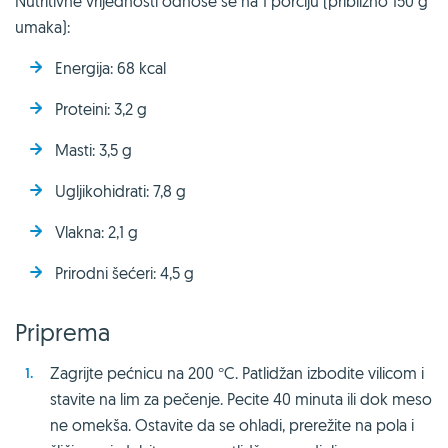
Nutritivne vrijednosti odnose se na 1 porciju (približno 150 g
umaka):
Energija: 68 kcal
Proteini: 3,2 g
Masti: 3,5 g
Ugljikohidrati: 7,8 g
Vlakna: 2,1 g
Prirodni šećeri: 4,5 g
Priprema
Zagrijte pećnicu na 200 °C. Patlidžan izbodite vilicom i
stavite na lim za pečenje. Pecite 40 minuta ili dok meso
ne omekša. Ostavite da se ohladi, prerežite na pola i