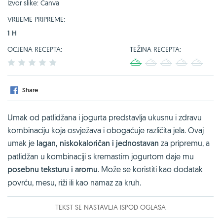
Izvor slike: Canva
VRIJEME PRIPREME:
1 H
OCJENA RECEPTA:
TEŽINA RECEPTA:
1
2
3
4
5
1
2
3
4
5
Share
Umak od patlidžana i jogurta predstavlja ukusnu i zdravu
kombinaciju koja osvježava i obogaćuje različita jela. Ovaj
umak je
lagan, niskokaloričan i jednostavan
za pripremu, a
patlidžan u kombinaciji s kremastim jogurtom daje mu
posebnu teksturu i aromu
. Može se koristiti kao dodatak
povrću, mesu, riži ili kao namaz za kruh.
TEKST SE NASTAVLJA ISPOD OGLASA