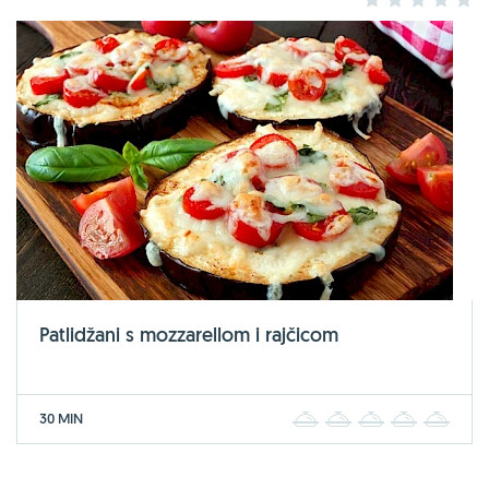
1
2
3
4
5
Patlidžani s mozzarellom i rajčicom
30 MIN
1
2
3
4
5