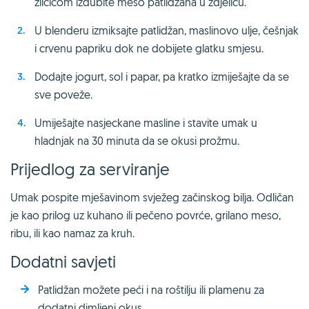
žličicom izdubite meso patlidžana u zdjelicu.
U blenderu izmiksajte patlidžan, maslinovo ulje, češnjak
i crvenu papriku dok ne dobijete glatku smjesu.
Dodajte jogurt, sol i papar, pa kratko izmiješajte da se
sve poveže.
Umiješajte nasjeckane masline i stavite umak u
hladnjak na 30 minuta da se okusi prožmu.
Prijedlog za serviranje
Umak pospite mješavinom svježeg začinskog bilja. Odličan
je kao prilog uz kuhano ili pečeno povrće, grilano meso,
ribu, ili kao namaz za kruh.
Dodatni savjeti
Patlidžan možete peći i na roštilju ili plamenu za
dodatni dimljeni okus.