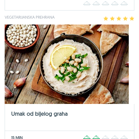
1
2
3
4
5
VEGETARIJANSKA PREHRANA
1
2
3
4
5
Umak od bijelog graha
15 MIN
1
2
3
4
5