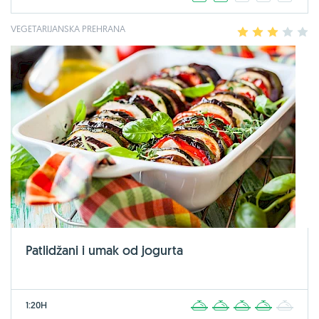
VEGETARIJANSKA PREHRANA
1
2
3
4
5
Patlidžani i umak od jogurta
1:20H
1
2
3
4
5