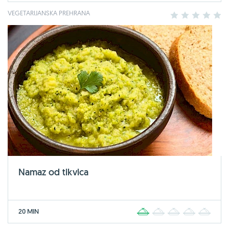
VEGETARIJANSKA PREHRANA
1
2
3
4
5
Namaz od tikvica
20 MIN
1
2
3
4
5