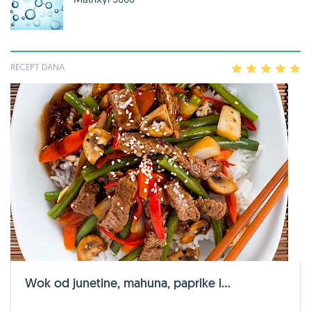
RECEPT DANA
1
2
3
4
5
Wok od junetine, mahuna, paprike i...