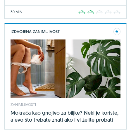
30 MIN
1
2
3
4
5
IZDVOJENA ZANIMLJIVOST
ZANIMLJIVOSTI
Mokraća kao gnojivo za biljke? Neki je koriste,
a evo što trebate znati ako i vi želite probati