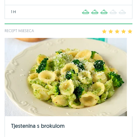
1 H
1
2
3
4
5
RECEPT MJESECA
1
2
3
4
5
Tjestenina s brokulom