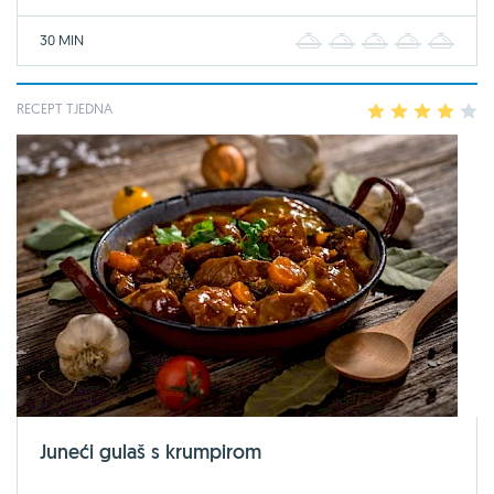
30 MIN
1
2
3
4
5
RECEPT TJEDNA
1
2
3
4
5
Juneći gulaš s krumpirom