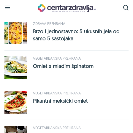
Tražena oznaka
omlet
je pronađena na sljedećim
stranicama:
ZDRAVA PREHRANA
Brzo i jednostavno: 5 ukusnih jela od
samo 5 sastojaka
VEGETARIJANSKA PREHRANA
Omlet s mladim špinatom
VEGETARIJANSKA PREHRANA
Pikantni meksički omlet
VEGETARIJANSKA PREHRANA