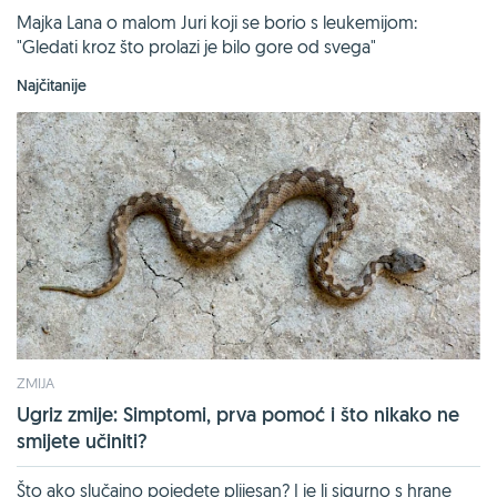
Majka Lana o malom Juri koji se borio s leukemijom:
"Gledati kroz što prolazi je bilo gore od svega"
Najčitanije
ZMIJA
Ugriz zmije: Simptomi, prva pomoć i što nikako ne
smijete učiniti?
Što ako slučajno pojedete plijesan? I je li sigurno s hrane