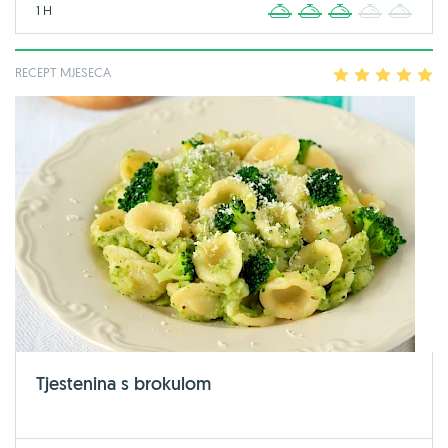
1 H
1
2
3
4
5
RECEPT MJESECA
1
2
3
4
5
Tjestenina s brokulom