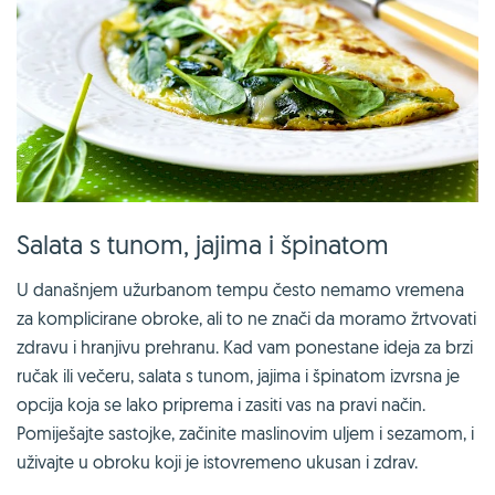
Salata s tunom, jajima i špinatom
U današnjem užurbanom tempu često nemamo vremena
za komplicirane obroke, ali to ne znači da moramo žrtvovati
zdravu i hranjivu prehranu. Kad vam ponestane ideja za brzi
ručak ili večeru, salata s tunom, jajima i špinatom izvrsna je
opcija koja se lako priprema i zasiti vas na pravi način.
Pomiješajte sastojke, začinite maslinovim uljem i sezamom, i
uživajte u obroku koji je istovremeno ukusan i zdrav.