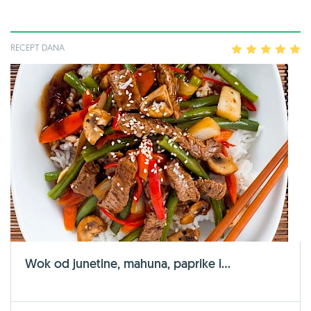
RECEPT DANA
1
2
3
4
5
Wok od junetine, mahuna, paprike i...