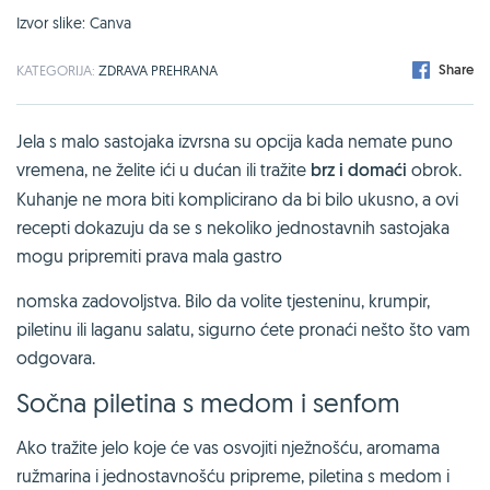
Izvor slike: Canva
Share
KATEGORIJA:
ZDRAVA PREHRANA
Jela s malo sastojaka izvrsna su opcija kada nemate puno
vremena, ne želite ići u dućan ili tražite
brz i domaći
obrok.
Kuhanje ne mora biti komplicirano da bi bilo ukusno, a ovi
recepti dokazuju da se s nekoliko jednostavnih sastojaka
mogu pripremiti prava mala gastro
nomska zadovoljstva. Bilo da volite tjesteninu, krumpir,
piletinu ili laganu salatu, sigurno ćete pronaći nešto što vam
odgovara.
Sočna piletina s medom i senfom
Ako tražite jelo koje će vas osvojiti nježnošću, aromama
ružmarina i jednostavnošću pripreme, piletina s medom i