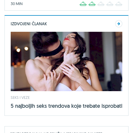
30 MIN
1
2
3
4
5
IZDVOJENI ČLANAK
SEKS I VEZE
5 najboljih seks trendova koje trebate isprobati