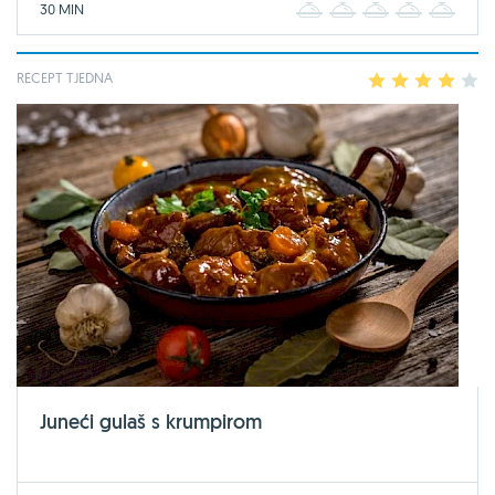
30 MIN
1
2
3
4
5
RECEPT TJEDNA
1
2
3
4
5
Juneći gulaš s krumpirom