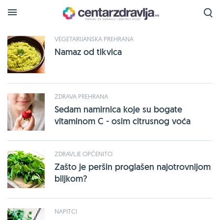
Tražena oznaka
persin
je pronađena na sljedećim
stranicama:
VEGETARIJANSKA PREHRANA
Namaz od tikvica
ZDRAVA PREHRANA
Sedam namirnica koje su bogate
vitaminom C - osim citrusnog voća
ZDRAVLJE OPĆENITO
Zašto je peršin proglašen najotrovnijom
biljkom?
NAPITCI