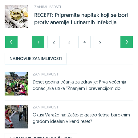
ZANIMLJIVOSTI
RECEPT: Pripremite napitak koji se bori
protiv anemije i urinarnih infekcija
1
2
3
4
5
NAJNOVIJE ZANIMLJIVOSTI
ZANIMLJIVOSTI
Deset godina trčanja za zdravlje: Prva večernja
donacijska utrka "Znanjem i prevencijom do...
ZANIMLJIVOSTI
Okusi Varaždina: Zašto je gastro šetnja baroknim
gradom idealan vikend reset?