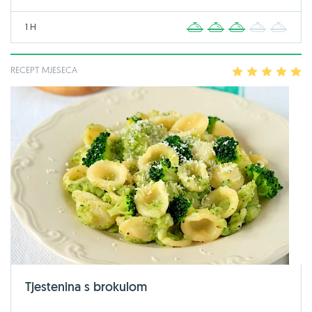
1 H
1
2
3
4
5
RECEPT MJESECA
1
2
3
4
5
Tjestenina s brokulom