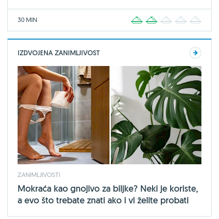
30 MIN
1
2
3
4
5
IZDVOJENA ZANIMLJIVOST
ZANIMLJIVOSTI
Mokraća kao gnojivo za biljke? Neki je koriste,
a evo što trebate znati ako i vi želite probati