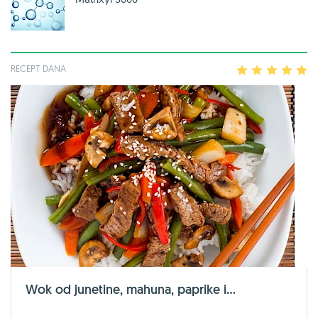
RECEPT DANA
1
2
3
4
5
Wok od junetine, mahuna, paprike i...