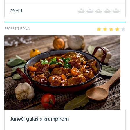
30 MIN
1
2
3
4
5
RECEPT TJEDNA
1
2
3
4
5
Juneći gulaš s krumpirom