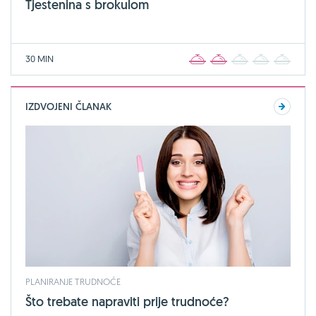
Tjestenina s brokulom
30 MIN
1
2
3
4
5
IZDVOJENI ČLANAK
PLANIRANJE TRUDNOĆE
Što trebate napraviti prije trudnoće?