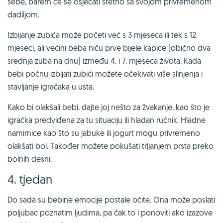
sebe, barem će se osjećati sretno sa svojom privremenom
dadiljom.
Izbijanje zubića može početi već s 3 mjeseca ili tek s 12
mjeseci, ali većini beba niču prve bijele kapice (obično dva
srednja zuba na dnu) između 4. i 7. mjeseca života. Kada
bebi počnu izbijati zubići možete očekivati više slinjenja i
stavljanje igračaka u usta.
Kako bi olakšali bebi, dajte joj nešto za žvakanje, kao što je
igračka predviđena za tu situaciju ili hladan ručnik. Hladne
namirnice kao što su jabuke ili jogurt mogu privremeno
olakšati bol. Također možete pokušati trljanjem prsta preko
bolnih desni.
4. tjedan
Do sada su bebine emocije postale očite. Ona može poslati
poljubac poznatim ljudima, pa čak to i ponoviti ako izazove