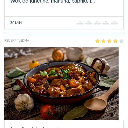
Wok od junetine, mahuna, paprike i...
30 MIN
1
2
3
4
5
RECEPT TJEDNA
1
2
3
4
5