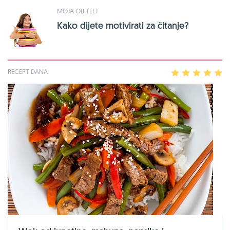
MOJA OBITELJ
Kako dijete motivirati za čitanje?
RECEPT DANA
1
2
3
4
5