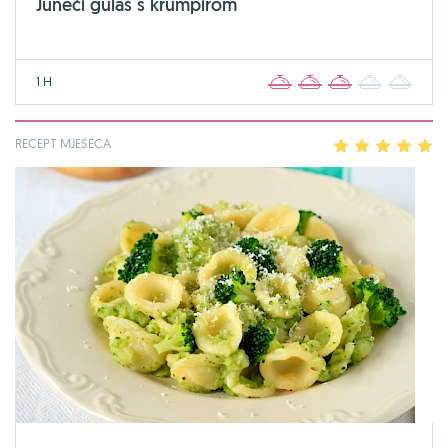
Juneći gulaš s krumpirom
1 H
1
2
3
4
5
RECEPT MJESECA
1
2
3
4
5