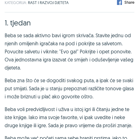
Share
KATEGORIJA:
RAST I RAZVOJ DJETETA
1. tjedan
Beba se sada aktivno bavi igrom skrivača. Stavite jednu od
njenih omiljenih igračaka na pod i pokrijte sa salvetom.
Povucite salvetu i viknite: "Evo ga!" Pokrijte i opet ponovite.
Ova jednostavna igra izazvat će smijeh i oduševljenje vašeg
djeteta.
Beba zna što će se dogoditi svakog puta, a ipak će se svaki
put smijati. Sada je u stanju prepoznati različite tonove glasa
i može briznuti u plač ako govorite oštro.
Beba voli predvidljivost i uživa u istoj igri ili čitanju jedne te
iste knjige. Iako ima svoje favorite, vi ipak uvedite i neke
druge knjige ili igre. Sada je pravo vrijeme da proširi znanje.
Beba može već početi sama sebe hraniti prstima, iako to