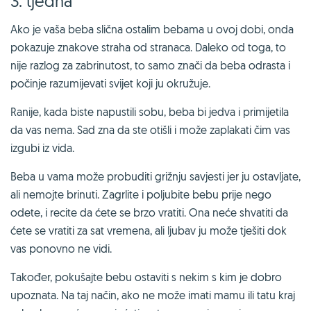
3. tjedna
Ako je vaša beba slična ostalim bebama u ovoj dobi, onda
pokazuje znakove straha od stranaca. Daleko od toga, to
nije razlog za zabrinutost, to samo znači da beba odrasta i
počinje razumijevati svijet koji ju okružuje.
Ranije, kada biste napustili sobu, beba bi jedva i primijetila
da vas nema. Sad zna da ste otišli i može zaplakati čim vas
izgubi iz vida.
Beba u vama može probuditi grižnju savjesti jer ju ostavljate,
ali nemojte brinuti. Zagrlite i poljubite bebu prije nego
odete, i recite da ćete se brzo vratiti. Ona neće shvatiti da
ćete se vratiti za sat vremena, ali ljubav ju može tješiti dok
vas ponovno ne vidi.
Također, pokušajte bebu ostaviti s nekim s kim je dobro
upoznata. Na taj način, ako ne može imati mamu ili tatu kraj