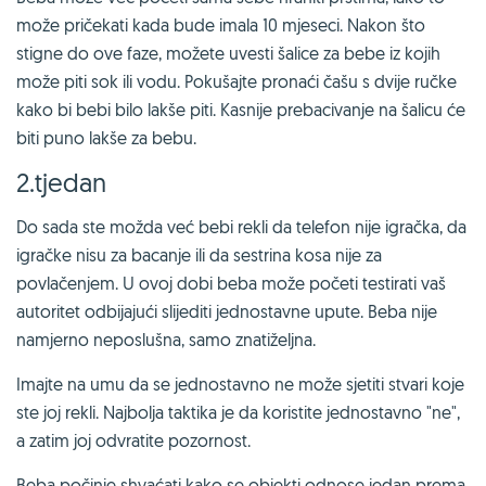
može pričekati kada bude imala 10 mjeseci. Nakon što
stigne do ove faze, možete uvesti šalice za bebe iz kojih
može piti sok ili vodu. Pokušajte pronaći čašu s dvije ručke
kako bi bebi bilo lakše piti. Kasnije prebacivanje na šalicu će
biti puno lakše za bebu.
2.tjedan
Do sada ste možda već bebi rekli da telefon nije igračka, da
igračke nisu za bacanje ili da sestrina kosa nije za
povlačenjem. U ovoj dobi beba može početi testirati vaš
autoritet odbijajući slijediti jednostavne upute. Beba nije
namjerno neposlušna, samo znatiželjna.
Imajte na umu da se jednostavno ne može sjetiti stvari koje
ste joj rekli. Najbolja taktika je da koristite jednostavno "ne",
a zatim joj odvratite pozornost.
Beba počinje shvaćati kako se objekti odnose jedan prema