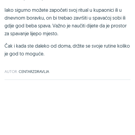
Iako sigurno možete započeti svoj ritual u kupaonici ili u
dnevnom boravku, on bi trebao završiti u spavaćoj sobi ili
gdje god beba spava. Važno je naučiti dijete da je prostor
za spavanje lijepo mjesto.
Čak i kada ste daleko od doma, držite se svoje rutine koliko
je god to moguće.
AUTOR:
CENTARZDRAVLJA