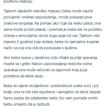
pozitivnu reakciju.
Tijekom sljedećih nekoliko mjeseci, beba može naučiti
procijeniti i imitirati raspoloženja, i može pokazati prve
znakove empatije. Na primjer, ako čuje da netko plače, ona
sama može početi plakati. I premda je beba tek na početku
učenja o emocijama, dosta toga upija od vas. Tijekom više
mjeseci (i godina) koje dolaze, beba će vjerojatno kopirati
način na koji ona vidi da postupate s ljudima.
Ako beba spava u zasebnoj sobi, čitajte joj prije spavanja,
mazite se i grlite. Nakon uspostavljanja redovite rutine
spavanja ona može računati na sigurnost koja joj je
potrebna da lakše zaspi.
Beba će cijeniti dosljednost i predvidivost svake noći, i još
bolje, ona će biti više opuštena i vjerojatno će lakše zaspati.
Samo pazite da odaberete nešto što vam pomaže smiriti
bebu umjesto da ju razbudi.