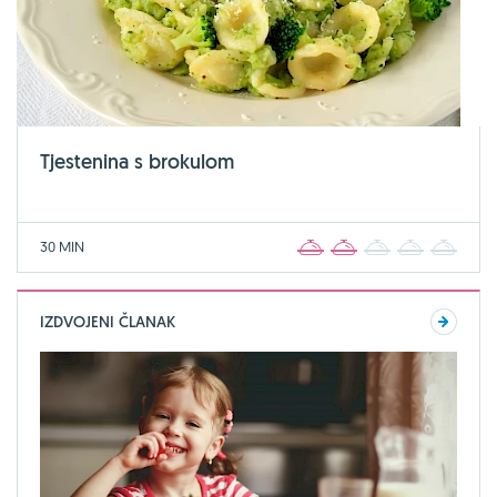
Tjestenina s brokulom
30 MIN
1
2
3
4
5
IZDVOJENI ČLANAK