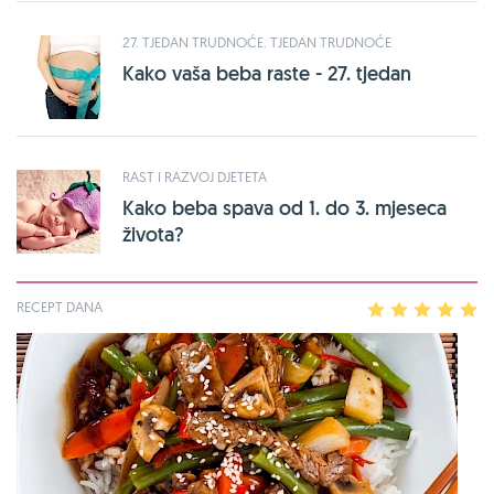
27. TJEDAN TRUDNOĆE. TJEDAN TRUDNOĆE
Kako vaša beba raste - 27. tjedan
RAST I RAZVOJ DJETETA
Kako beba spava od 1. do 3. mjeseca
života?
RECEPT DANA
1
2
3
4
5