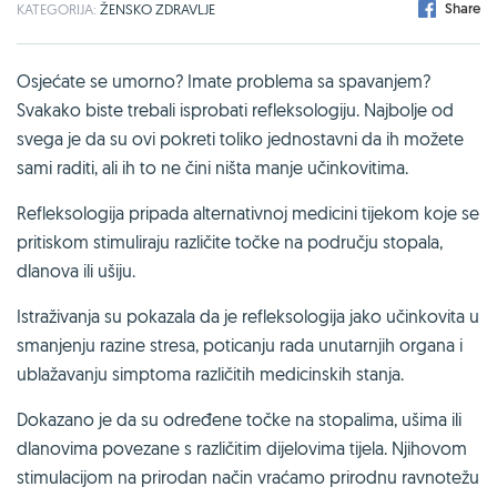
Share
KATEGORIJA:
ŽENSKO ZDRAVLJE
Osjećate se umorno? Imate problema sa spavanjem?
Svakako biste trebali isprobati refleksologiju. Najbolje od
svega je da su ovi pokreti toliko jednostavni da ih možete
sami raditi, ali ih to ne čini ništa manje učinkovitima.
Refleksologija pripada alternativnoj medicini tijekom koje se
pritiskom stimuliraju različite točke na području stopala,
dlanova ili ušiju.
Istraživanja su pokazala da je refleksologija jako učinkovita u
smanjenju razine stresa, poticanju rada unutarnjih organa i
ublažavanju simptoma različitih medicinskih stanja.
Dokazano je da su određene točke na stopalima, ušima ili
dlanovima povezane s različitim dijelovima tijela. Njihovom
stimulacijom na prirodan način vraćamo prirodnu ravnotežu