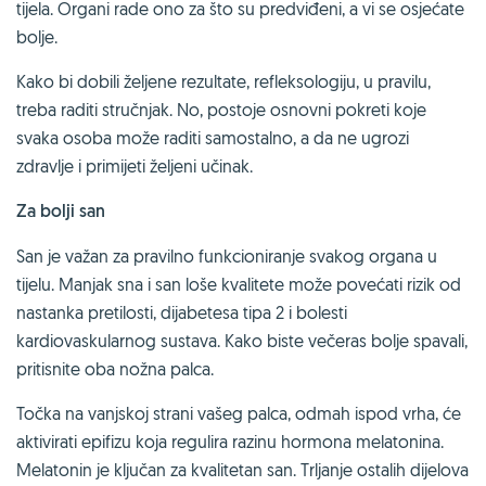
tijela. Organi rade ono za što su predviđeni, a vi se osjećate
bolje.
Kako bi dobili željene rezultate, refleksologiju, u pravilu,
treba raditi stručnjak. No, postoje osnovni pokreti koje
svaka osoba može raditi samostalno, a da ne ugrozi
zdravlje i primijeti željeni učinak.
Za bolji san
San je važan za pravilno funkcioniranje svakog organa u
tijelu. Manjak sna i san loše kvalitete može povećati rizik od
nastanka pretilosti, dijabetesa tipa 2 i bolesti
kardiovaskularnog sustava. Kako biste večeras bolje spavali,
pritisnite oba nožna palca.
Točka na vanjskoj strani vašeg palca, odmah ispod vrha, će
aktivirati epifizu koja regulira razinu hormona melatonina.
Melatonin je ključan za kvalitetan san. Trljanje ostalih dijelova