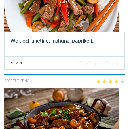
Wok od junetine, mahuna, paprike i...
30 MIN
1
2
3
4
5
RECEPT TJEDNA
1
2
3
4
5