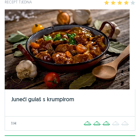
RECEPT TJEDNA
1
2
3
4
5
Juneći gulaš s krumpirom
1 H
1
2
3
4
5