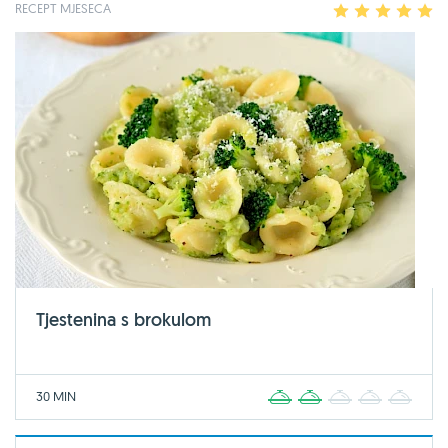
RECEPT MJESECA
1
2
3
4
5
Tjestenina s brokulom
30 MIN
1
2
3
4
5