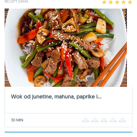
RECEPT DANA
1
2
3
4
5
Wok od junetine, mahuna, paprike i...
30 MIN
1
2
3
4
5