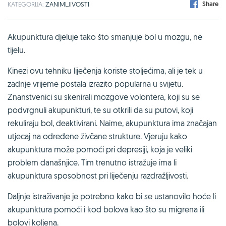
Share
KATEGORIJA:
ZANIMLJIVOSTI
Akupunktura djeluje tako što smanjuje bol u mozgu, ne
tijelu.
Kinezi ovu tehniku liječenja koriste stoljećima, ali je tek u
zadnje vrijeme postala izrazito popularna u svijetu.
Znanstvenici su skenirali mozgove volontera, koji su se
podvrgnuli akupunkturi, te su otkrili da su putovi, koji
rekuliraju bol, deaktivirani. Naime, akupunktura ima značajan
utjecaj na određene živčane strukture. Vjeruju kako
akupunktura može pomoći pri depresiji, koja je veliki
problem današnjice. Tim trenutno istražuje ima li
akupunktura sposobnost pri liječenju razdražljivosti.
Daljnje istraživanje je potrebno kako bi se ustanovilo hoće li
akupunktura pomoći i kod bolova kao što su migrena ili
bolovi koljena.