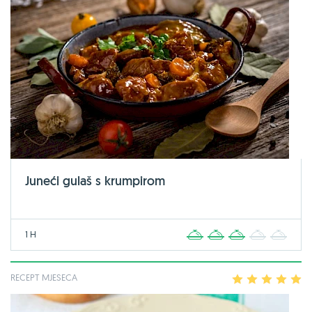
Juneći gulaš s krumpirom
1 H
1
2
3
4
5
RECEPT MJESECA
1
2
3
4
5