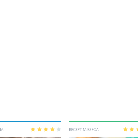
NA
1
2
3
4
5
RECEPT MJESECA
1
2