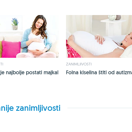
TI
ZANIMLJIVOSTI
je najbolje postati majka!
Folna kiselina štiti od autiz
nije zanimljivosti