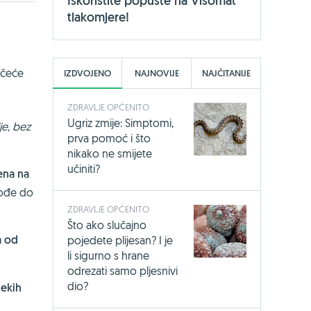
Iskoristite popuste na Visomat
tlakomjere!
ačeće
IZDVOJENO
NAJNOVIJE
NAJČITANIJE
ZDRAVLJE OPĆENITO
Ugriz zmije: Simptomi,
je, bez
prva pomoć i što
nikako ne smijete
učiniti?
ena na
dođe do
ZDRAVLJE OPĆENITO
Što ako slučajno
a od
pojedete plijesan? I je
li sigurno s hrane
odrezati samo pljesnivi
dio?
nekih