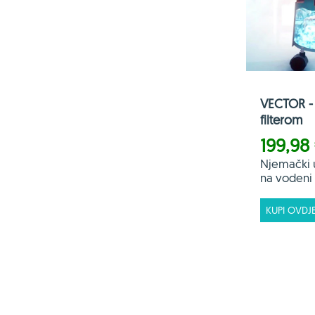
VECTOR - 
filterom
199,98
Njemački 
na vodeni f
KUPI OVDJ