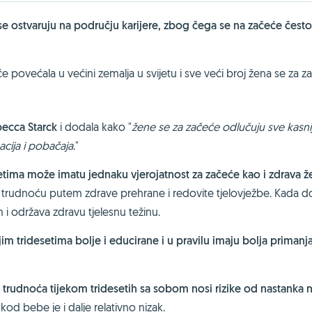
se ostvaruju na području karijere, zbog čega se na začeće često
povećala u većini zemalja u svijetu i sve veći broj žena se za z
becca Starck
i dodala kako "
žene se za začeće odlučuju sve kasni
acija i pobačaja
."
etima može imatu jednaku vjerojatnost za začeće kao i zdrava ž
 na trudnoću putem zdrave prehrane i redovite tjelovježbe. Kada 
i održava zdravu tjelesnu težinu.
jim tridesetima bolje i educirane i u pravilu imaju bolja primanj
,
trudnoća tijekom tridesetih sa sobom nosi rizike od nastanka 
od bebe je i dalje relativno nizak.