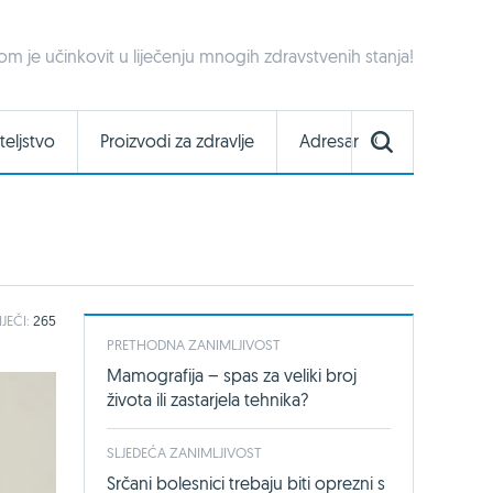
nom je učinkovit u liječenju mnogih zdravstvenih stanja!
teljstvo
Proizvodi za zdravlje
Adresar
IJEČI:
265
PRETHODNA ZANIMLJIVOST
Mamografija – spas za veliki broj
života ili zastarjela tehnika?
SLJEDEĆA ZANIMLJIVOST
Srčani bolesnici trebaju biti oprezni s