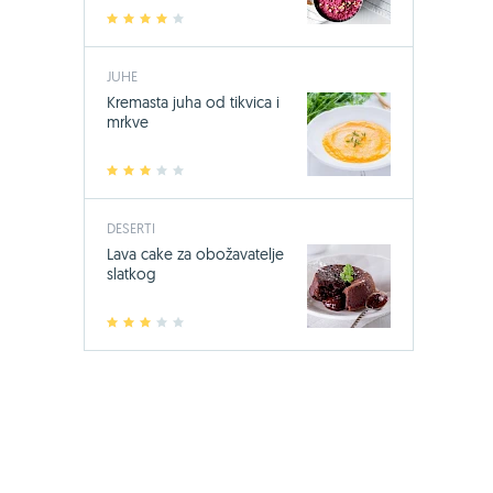
1
2
3
4
5
JUHE
Kremasta juha od tikvica i
mrkve
1
2
3
4
5
DESERTI
-24%
Lava cake za obožavatelje
Bio-Kult, 60
slatkog
17,49 €
23
1
2
3
4
5
Jedini sa 14 s
mikroorgani
KUPI OVDJE