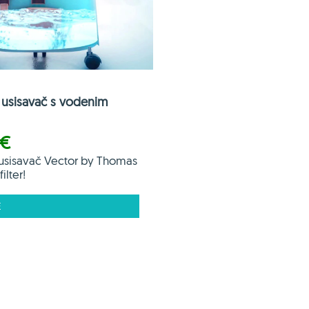
usisavač s vodenim
 €
usisavač Vector by Thomas
ilter!
E