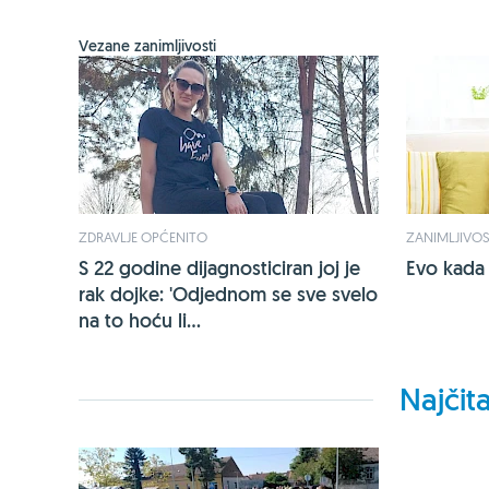
Vezane zanimljivosti
ZDRAVLJE OPĆENITO
ZANIMLJIVOS
S 22 godine dijagnosticiran joj je
Evo kada 
rak dojke: 'Odjednom se sve svelo
na to hoću li...
Najčita