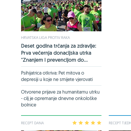
HRVATSKA LIGA PROTIV RAKA
Deset godina trčanja za zdravlje:
Prva večernja donacijska utrka
"Znanjem i prevencijom do...
Psihijatrica otkriva: Pet mitova o
depresiji u koje ne smijete vjerovati
Otvorene prijave za humanitarnu utrku
- cilj je opremanje dnevne onkološke
bolnice
RECEPT DANA
1
2
3
4
5
RECEPT TJED