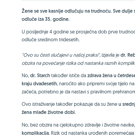
Žene se sve kasnije odlučuju na trudnoću. Sve dulje 
odluče iza 35. godine.
U posljednje 4 godine se prosječna dob prve trudnoće 
odluče sredinom tridesetih.
"Ovo su česti slučajevi u našoj praksi"
, izjavila je
dr. Re
obzira na povećanje rizika od nastanka raznih komplik
No,
dr. Starch
također ističe da
zdrava žena u četrdes
kraju dvadesetih
, naročito ako pripremi svoje tijelo
začeća, potrebno je da nastavi s pravilnom prehranom 
Ovo istraživanje također pokazuje da su žene
u sredn
žena mlađe životne dobi
.
No, bez obzira na cjelokupno zdravlje i životne navike
komplikacija
. Rizik od nastanka urođenih poremećaja k