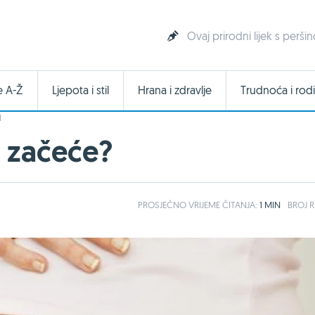
Ovaj prirodni lijek s perši
e A-Ž
Ljepota i stil
Hrana i zdravlje
Trudnoća i rodi
I
a začeće?
PROSJEČNO
VRIJEME ČITANJA:
1 MIN
BROJ R